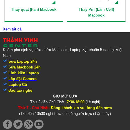
Thay quạt (Fan) Macbook
Thay Pin (Làm Cell)
Macbook
Xem tất cả
Khám phá dịch vụ sửa chữa Macbook, Laptop đạt chuẩn 5 sao tại Việt
Nam
Sửa Laptop 24h
Sửa Macbook 24h
Linh kiện Laptop
Lắp đặt Camera
Laptop Cũ
Đào tạo nghề
GIỜ MỞ CỬA
Thứ 2 đến Chủ Chật:
7:30-18:00
(Lễ nghỉ)
Thứ 7 - Chủ Nhật:
Đông khách xin vui lòng đến sớm
(12h đến 13h30 nghỉ trưa chỉ có người trực nhận máy)