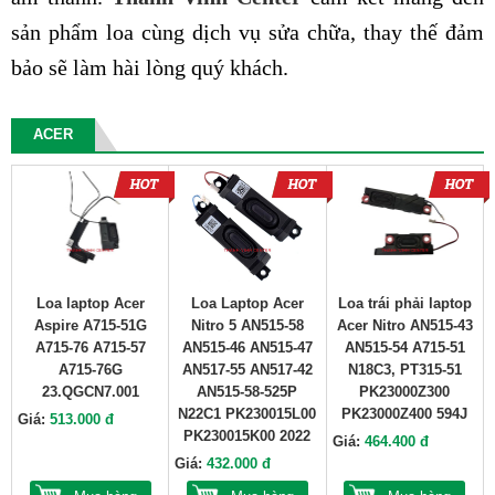
sản phẩm loa cùng dịch vụ sửa chữa, thay thế đảm
bảo sẽ làm hài lòng quý khách.
ACER
Loa laptop Acer
Loa Laptop Acer
Loa trái phải laptop
Aspire A715-51G
Nitro 5 AN515-58
Acer Nitro AN515-43
A715-76 A715-57
AN515-46 AN515-47
AN515-54 A715-51
A715-76G
AN517-55 AN517-42
N18C3, PT315-51
23.QGCN7.001
AN515-58-525P
PK23000Z300
N22C1 PK230015L00
PK23000Z400 594J
Giá:
513.000 đ
PK230015K00 2022
Giá:
464.400 đ
Giá:
432.000 đ