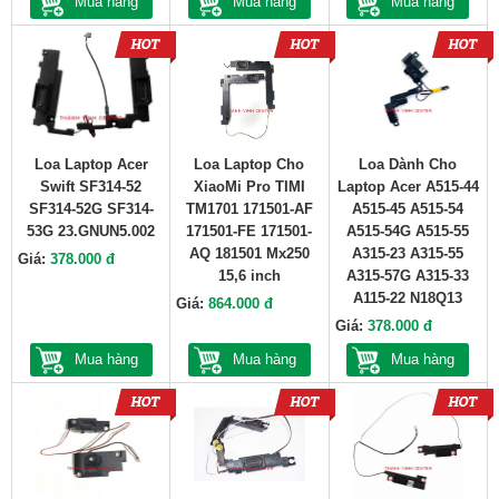
Mua hàng
Mua hàng
Mua hàng
Loa Laptop Acer
Loa Laptop Cho
Loa Dành Cho
Swift SF314-52
XiaoMi Pro TIMI
Laptop Acer A515-44
SF314-52G SF314-
TM1701 171501-AF
A515-45 A515-54
53G 23.GNUN5.002
171501-FE 171501-
A515-54G A515-55
AQ 181501 Mx250
A315-23 A315-55
Giá:
378.000 đ
15,6 inch
A315-57G A315-33
A115-22 N18Q13
Giá:
864.000 đ
Giá:
378.000 đ
Mua hàng
Mua hàng
Mua hàng