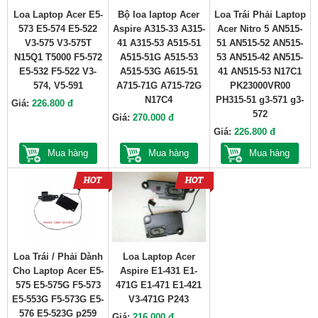
Loa Laptop Acer E5-
Bộ loa laptop Acer
Loa Trái Phải Laptop
573 E5-574 E5-522
Aspire A315-33 A315-
Acer Nitro 5 AN515-
V3-575 V3-575T
41 A315-53 A515-51
51 AN515-52 AN515-
N15Q1 T5000 F5-572
A515-51G A515-53
53 AN515-42 AN515-
E5-532 F5-522 V3-
A515-53G A615-51
41 AN515-53 N17C1
574, V5-591
A715-71G A715-72G
PK23000VR00
N17C4
PH315-51 g3-571 g3-
Giá:
226.800 đ
572
Giá:
270.000 đ
Giá:
226.800 đ
Mua hàng
Mua hàng
Mua hàng
Loa Trái / Phải Dành
Loa Laptop Acer
Cho Laptop Acer E5-
Aspire E1-431 E1-
575 E5-575G F5-573
471G E1-471 E1-421
E5-553G F5-573G E5-
V3-471G P243
576 E5-523G p259
Giá:
216.000 đ