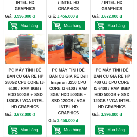
INTEL HD
/ INTEL HD
/ INTEL HD
GRAPHICS
GRAPHICS
GRAPHICS
Giá:
3.996.000 đ
Giá:
3.456.000 đ
Giá:
3.672.000 đ
Mua hàng
Mua hàng
Mua hàng
PC MÁY TÍNH ĐỂ
PC MÁY TÍNH ĐỂ
PC MÁY TÍNH ĐỂ
BÀN CŨ GIÁ RẺ HP
BÀN CŨ GIÁ RẺ Dell
BÀN CŨ GIÁ RẺ HP
280G2 CPU CORE I3-
Inspiron 3250 CPU
400 G3 CPU CORE
6100 / RAM 8GB /
CORE I3-6100 / RAM
I5-6400 / RAM 8GB/
HDD 500GB + SSD
8GB/ HDD 500GB +
HDD 500GB + SSD
180GB / VGA INTEL
SSD 120GB / VGA
120GB / VGA INTEL
HD GRAPHICS
INTEL HD
HD GRAPHICS
GRAPHICS
Giá:
3.672.000 đ
Giá:
3.996.000 đ
Giá:
3.456.000 đ
Mua hàng
Mua hàng
Mua hàng