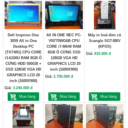
Dell Inspiron One
All IN ONE NEC PC-
Máy in hoá đơn cũ
3059 All in One
VN770WG6B CPU
Scangle SGT-88IV
Desktop PC
CORE i7-M640 RAM
(KPOS)
(TXT4R1) CPU CORE
8GB Ổ CỨNG SSD
Giá:
810.000 đ
i3-6100U RAM 8GB Ổ
128GB VGA HD
CỨNG HDD 500GB +
GRAPHICS LCD 20
SSD 128GB VGA HD
inch (1600X900)
GRAPHICS LCD 20
Giá:
2.700.000 đ
inch (1600X900)
Giá:
3.240.000 đ
Mua hàng
Mua hàng
Mua hàng