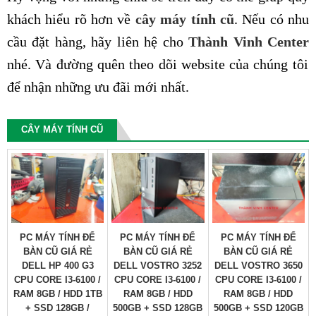
khách hiểu rõ hơn về
cây máy tính cũ
. Nếu có nhu
cầu đặt hàng, hãy liên hệ cho
Thành Vinh Center
nhé. Và đường quên theo dõi website của chúng tôi
để nhận những ưu đãi mới nhất.
CÂY MÁY TÍNH CŨ
PC MÁY TÍNH ĐỂ
PC MÁY TÍNH ĐỂ
PC MÁY TÍNH ĐỂ
BÀN CŨ GIÁ RẺ
BÀN CŨ GIÁ RẺ
BÀN CŨ GIÁ RẺ
DELL HP 400 G3
DELL VOSTRO 3252
DELL VOSTRO 3650
CPU CORE I3-6100 /
CPU CORE I3-6100 /
CPU CORE I3-6100 /
RAM 8GB / HDD 1TB
RAM 8GB / HDD
RAM 8GB / HDD
+ SSD 128GB /
500GB + SSD 128GB
500GB + SSD 120GB