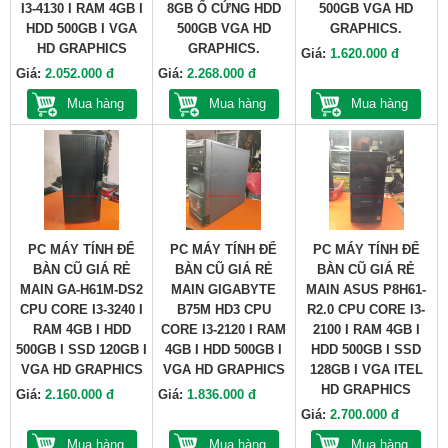
I3-4130 I RAM 4GB I
8GB Ổ CỨNG HDD
500GB VGA HD
HDD 500GB I VGA
500GB VGA HD
GRAPHICS.
HD GRAPHICS
GRAPHICS.
Giá:
1.620.000 đ
Giá:
2.052.000 đ
Giá:
2.268.000 đ
Mua hàng
Mua hàng
Mua hàng
PC MÁY TÍNH ĐỂ
PC MÁY TÍNH ĐỂ
PC MÁY TÍNH ĐỂ
BÀN CŨ GIÁ RẺ
BÀN CŨ GIÁ RẺ
BÀN CŨ GIÁ RẺ
MAIN GA-H61M-DS2
MAIN GIGABYTE
MAIN ASUS P8H61-
CPU CORE I3-3240 I
B75M HD3 CPU
R2.0 CPU CORE I3-
RAM 4GB I HDD
CORE I3-2120 I RAM
2100 I RAM 4GB I
500GB I SSD 120GB I
4GB I HDD 500GB I
HDD 500GB I SSD
VGA HD GRAPHICS
VGA HD GRAPHICS
128GB I VGA ITEL
HD GRAPHICS
Giá:
2.160.000 đ
Giá:
1.836.000 đ
Giá:
2.700.000 đ
Mua hàng
Mua hàng
Mua hàng