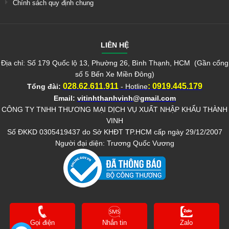
Chính sách quy định chung
LIÊN HỆ
Địa chỉ: Số 179 Quốc lộ 13, Phường 26, Bình Thạnh, HCM (Gần cổng
số 5 Bến Xe Miền Đông)
028.62.611.911
:
0919.445.179
Tổng đài:
- Hotline
Email:
vitinhthanhvinh@gmail.com
CÔNG TY TNHH THƯƠNG MẠI DỊCH VỤ XUẤT NHẬP KHẨU THÀNH
VINH
Số ĐKKD 0305419437 do Sở KHĐT TP.HCM cấp ngày 29/12/2007
Người đại diện: Trương Quốc Vương
Gọi điện
Nhắn tin
Zalo