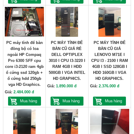
PC máy tính để bàn
PC MÁY TÍNH ĐỂ
PC MÁY TÍNH ĐỂ
đồng bộ có loa
BÀN CŨ GIÁ RẺ
BÀN CŨ GIÁ
ngoài HP Compaq
DELL OPTIPLEX
LENOVO M71E I
Pro 6300 SFF cpu
3010 I CPU I3-3220 I
CPU I3 - 2100 I RAM
core i3-2120 ram 4gb
RAM 4GB I HDD
4GB I SSD 128GB I
ổ cứng ssd 120gb +
500GB I VGA INTEL
HDD 160GB I VGA
ổ cứng hdd 250gb
HD GRAPHICS.
HD GRAPHICS.
vga HD Graphics.
Giá:
1.890.000 đ
Giá:
2.376.000 đ
Giá:
2.484.000 đ
Mua hàng
Mua hàng
Mua hàng