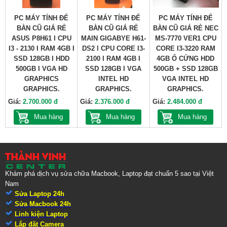
PC MÁY TÍNH ĐỂ
PC MÁY TÍNH ĐỂ
PC MÁY TÍNH ĐỂ
BÀN CŨ GIÁ RẺ
BÀN CŨ GIÁ RẺ
BÀN CŨ GIÁ RẺ NEC
ASUS P8H61 I CPU
MAIN GIGABYE H61-
MS-7770 VER1 CPU
I3 - 2130 I RAM 4GB I
DS2 l CPU CORE I3-
CORE I3-3220 RAM
SSD 128GB I HDD
2100 I RAM 4GB I
4GB Ổ CỨNG HDD
500GB I VGA HD
SSD 128GB I VGA
500GB + SSD 128GB
GRAPHICS
INTEL HD
VGA INTEL HD
GRAPHICS.
GRAPHICS.
GRAPHICS.
Giá:
2.700.000 đ
Giá:
2.376.000 đ
Giá:
2.484.000 đ
Mua hàng
Mua hàng
Mua hàng
Khám phá dịch vụ sửa chữa Macbook, Laptop đạt chuẩn 5 sao tại Việt
Nam
Sửa Laptop 24h
Sửa Macbook 24h
Linh kiện Laptop
Lắp đặt Camera