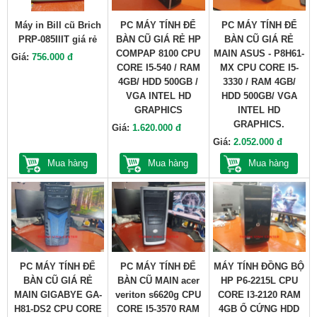
Máy in Bill cũ Brich
PC MÁY TÍNH ĐỂ
PC MÁY TÍNH ĐỂ
PRP-085IIIT giá rẻ
BÀN CŨ GIÁ RẺ HP
BÀN CŨ GIÁ RẺ
COMPAP 8100 CPU
MAIN ASUS - P8H61-
Giá:
756.000 đ
CORE I5-540 / RAM
MX CPU CORE I5-
4GB/ HDD 500GB /
3330 / RAM 4GB/
VGA INTEL HD
HDD 500GB/ VGA
GRAPHICS
INTEL HD
GRAPHICS.
Giá:
1.620.000 đ
Giá:
2.052.000 đ
Mua hàng
Mua hàng
Mua hàng
PC MÁY TÍNH ĐỂ
PC MÁY TÍNH ĐỂ
MÁY TÍNH ĐỒNG BỘ
BÀN CŨ GIÁ RẺ
BÀN CŨ MAIN acer
HP P6-2215L CPU
MAIN GIGABYE GA-
veriton s6620g CPU
CORE I3-2120 RAM
H81-DS2 CPU CORE
CORE I5-3570 RAM
4GB Ổ CỨNG HDD