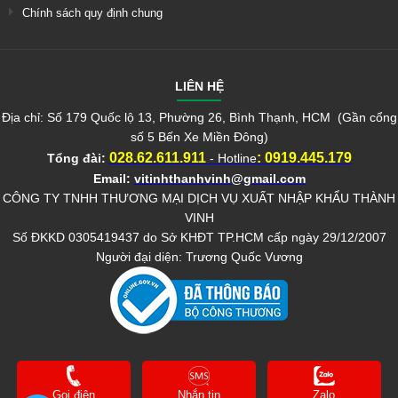
Chính sách quy định chung
LIÊN HỆ
Địa chỉ: Số 179 Quốc lộ 13, Phường 26, Bình Thạnh, HCM (Gần cổng
số 5 Bến Xe Miền Đông)
028.62.611.911
:
0919.445.179
Tổng đài:
- Hotline
Email:
vitinhthanhvinh@gmail.com
CÔNG TY TNHH THƯƠNG MẠI DỊCH VỤ XUẤT NHẬP KHẨU THÀNH
VINH
Số ĐKKD 0305419437 do Sở KHĐT TP.HCM cấp ngày 29/12/2007
Người đại diện: Trương Quốc Vương
Gọi điện
Nhắn tin
Zalo