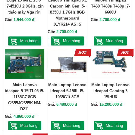
Edge 15 80H1 15.6"
Lenovo Thinkpad X1
lenovo Thinkpad
i7-4510U 2.0GHz. zin
Carbon 6th Gen i5-
T460 T460s T460p i7-
tháo máy Vga rời
8350U 1.7GHz 8GB
6600U
Motherboard
Giá:
1.944.000 đ
Giá:
2.700.000 đ
01YR214 AS IS
Giá:
2.700.000 đ
Mua hàng
Mua hàng
Mua hàng
Main Lenovo
Main Laptop Lenovo
Main Laptop Lenovo
ideapad 5 15ITL05 i5-
Ideapad 5-15IIL I5-
Ideapad Gaming 3
1135G7 8GB
1035G1/ 8GB
15IHU6
GS55JGS55K NM-
Giá:
6.480.000 đ
Giá:
16.200.000 đ
D211
Giá:
4.860.000 đ
Mua hàng
Mua hàng
Mua hàng