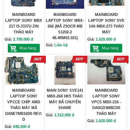
MAINBOARD
MAINBOARD
MAINBOARD
LAPTOP SONY MBX
LAPTOP SONY MBX-
LAPTOP SONY SVE
217 I5-3337U ZIN
266 (MÃ Z5OCR MB
14A MBX-273 THÁO
THÁO MÁY
S1202-2
MÁY
48.4RM02.021)
Giá:
2.700.000 đ
Giá:
1.620.000 đ
Giá:
Liên hệ
Mua hàng
Mua hàng
MAINBOARD
MAIN SONY SVE141
MAINBOARD
LAPTOP SONY
MBX-268 HK5 THÁO
LAPTOP SONY
VPCCE CHÍP AMD
MÁY ĐÃ CHUYỂN
VPCS MBX-216 -
THÁO MÁY MÃ
SHARE
DA0GD3MBCD0
DANE7MB16D0 REV:
THÁO MÁY
Giá:
1.512.000 đ
D
Giá:
1.620.000 đ
Giá:
648.000 đ