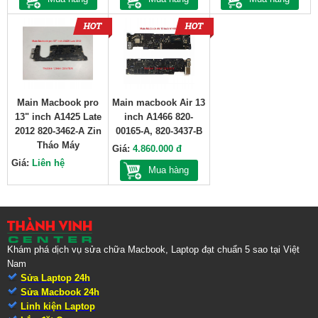
Main Macbook pro
Main macbook Air 13
13" inch A1425 Late
inch A1466 820-
2012 820-3462-A Zin
00165-A, 820-3437-B
Tháo Máy
Giá:
4.860.000 đ
Giá:
Liên hệ
Mua hàng
Khám phá dịch vụ sửa chữa Macbook, Laptop đạt chuẩn 5 sao tại Việt
Nam
Sửa Laptop 24h
Sửa Macbook 24h
Linh kiện Laptop