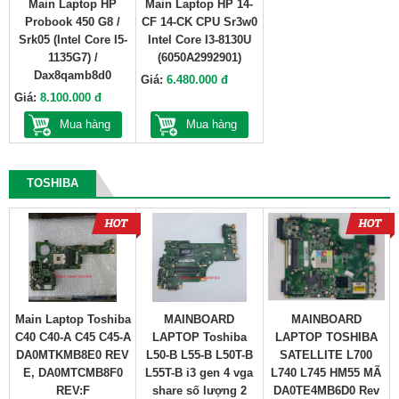
Main Laptop HP
Main Laptop HP 14-
Probook 450 G8 /
CF 14-CK CPU Sr3w0
Srk05 (Intel Core I5-
Intel Core I3-8130U
1135G7) /
(6050A2992901)
Dax8qamb8d0
Giá:
6.480.000 đ
Giá:
8.100.000 đ
Mua hàng
Mua hàng
TOSHIBA
Main Laptop Toshiba
MAINBOARD
MAINBOARD
C40 C40-A C45 C45-A
LAPTOP Toshiba
LAPTOP TOSHIBA
DA0MTKMB8E0 REV
L50-B L55-B L50T-B
SATELLITE L700
E, DA0MTCMB8F0
L55T-B i3 gen 4 vga
L740 L745 HM55 MÃ
REV:F
share số lượng 2
DA0TE4MB6D0 Rev