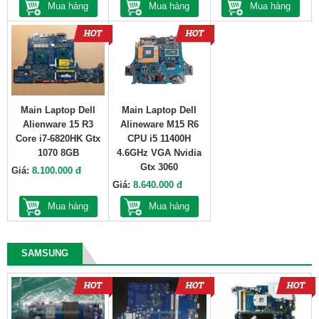
Mua hàng
Mua hàng
Mua hàng
Main Laptop Dell
Main Laptop Dell
Alienware 15 R3
Alineware M15 R6
Core i7-6820HK Gtx
CPU i5 11400H
1070 8GB
4.6GHz VGA Nvidia
Gtx 3060
Giá:
8.100.000 đ
Giá:
8.640.000 đ
Mua hàng
Mua hàng
SAMSUNG