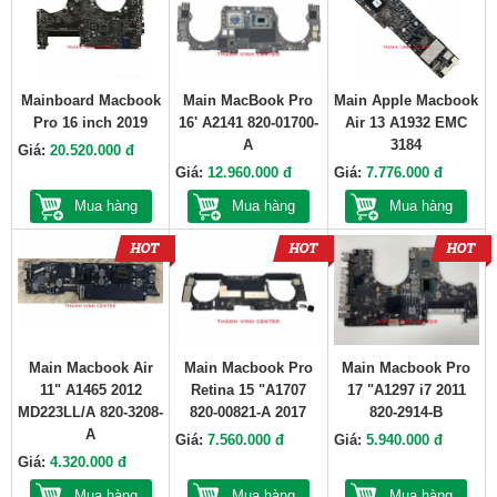
Mainboard Macbook
Main MacBook Pro
Main Apple Macbook
Pro 16 inch 2019
16' A2141 820-01700-
Air 13 A1932 EMC
A
3184
Giá:
20.520.000 đ
Giá:
12.960.000 đ
Giá:
7.776.000 đ
Mua hàng
Mua hàng
Mua hàng
Main Macbook Air
Main Macbook Pro
Main Macbook Pro
11" A1465 2012
Retina 15 "A1707
17 "A1297 i7 2011
MD223LL/A 820-3208-
820-00821-A 2017
820-2914-B
A
Giá:
7.560.000 đ
Giá:
5.940.000 đ
Giá:
4.320.000 đ
Mua hàng
Mua hàng
Mua hàng