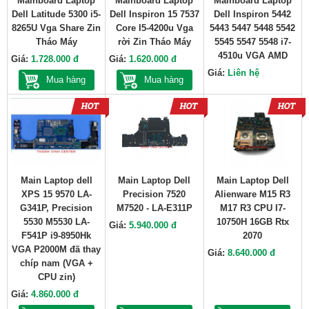
Mainboard Laptop
Mainboard Laptop
Mainboard Laptop
Dell Latitude 5300 i5-
Dell Inspiron 15 7537
Dell Inspiron 5442
8265U Vga Share Zin
Core I5-4200u Vga
5443 5447 5448 5542
Tháo Máy
rời Zin Tháo Máy
5545 5547 5548 i7-
4510u VGA AMD
Giá:
1.728.000 đ
Giá:
1.620.000 đ
Giá:
Liên hệ
Mua hàng
Mua hàng
Main Laptop dell
Main Laptop Dell
Main Laptop Dell
XPS 15 9570 LA-
Precision 7520
Alienware M15 R3
G341P, Precision
M7520 - LA-E311P
M17 R3 CPU I7-
5530 M5530 LA-
10750H 16GB Rtx
Giá:
5.940.000 đ
F541P i9-8950Hk
2070
VGA P2000M đã thay
Giá:
8.640.000 đ
chíp nam (VGA +
CPU zin)
Giá:
4.860.000 đ