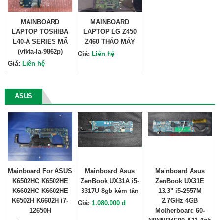
MAINBOARD
MAINBOARD
LAPTOP TOSHIBA
LAPTOP LG Z450
L40-A SERIES MÃ
Z460 THÁO MÁY
(vfkta-la-9862p)
Giá:
Liên hệ
Giá:
Liên hệ
ASUS
Mainboard For ASUS
Mainboard Asus
Mainboard Asus
K6502HC K6502HE
ZenBook UX31A i5-
ZenBook UX31E
K6602HC K6602HE
3317U 8gb kèm tản
13.3" i5-2557M
K6502H K6602H i7-
2.7GHz 4GB
Giá:
1.080.000 đ
12650H
Motherboard 60-