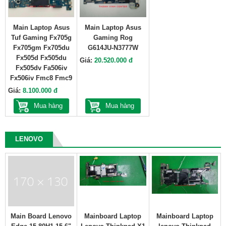
Main Laptop Asus
Main Laptop Asus
Tuf Gaming Fx705g
Gaming Rog
Fx705gm Fx705du
G614JU-N3777W
Fx505d Fx505du
Giá:
20.520.000 đ
Fx505dv Fa506iv
Fx506iv Fmc8 Fmc9
Giá:
8.100.000 đ
Mua hàng
Mua hàng
LENOVO
Main Board Lenovo
Mainboard Laptop
Mainboard Laptop