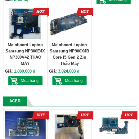
Mainboard Laptop
Mainboard Laptop
Samsung NP300E4X
Samsung NP900X4B
NP300V42 THÁO
Core I5 Gen 2 Zin
MÁY
Tháo Máy
Giá:
1.080.000 đ
Giá:
3.024.000 đ
Mua hàng
Mua hàng
ACER