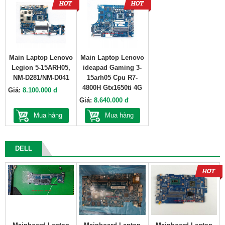
Main Laptop Lenovo
Main Laptop Lenovo
Legion 5-15ARH05,
ideapad Gaming 3-
NM-D281/NM-D041
15arh05 Cpu R7-
4800H Gtx1650ti 4G
Giá:
8.100.000 đ
Giá:
8.640.000 đ
Mua hàng
Mua hàng
DELL