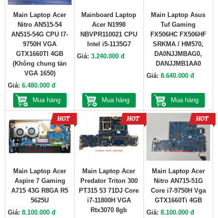
Main Laptop Acer
Mainboard Laptop
Main Laptop Asus
Nitro AN515-54
Acer N1998
Tuf Gaming
AN515-54G CPU I7-
NBVPR110021 CPU
FX506HC FX506HF
9750H VGA
Intel i5-1135G7
SRKMA / HM570,
GTX1660TI 4GB
DA0NJJMBAG0,
Giá:
3.240.000 đ
(Không chung tản
DANJJMB1AA0
VGA 1650)
Giá:
8.640.000 đ
Giá:
6.480.000 đ
Mua hàng
Mua hàng
Mua hàng
Main Laptop Acer
Main Laptop Acer
Main Laptop Acer
Aspire 7 Gaming
Predator Triton 300
Nitro AN715-51G
A715 43G R8GA R5
PT315 53 71DJ Core
Core i7-9750H Vga
5625U
i7-11800H VGA
GTX1660Ti 4GB
Rtx3070 8gb
Giá:
8.100.000 đ
Giá:
8.100.000 đ