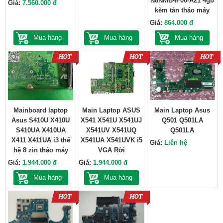
N8NMB4F00-A21 4gb
Giá:
7.560.000 đ
kèm tản tháo máy
Giá:
864.000 đ
Mua hàng
Mua hàng
Mua hàng
Mainboard laptop
Main Laptop ASUS
Main Laptop Asus
Asus S410U X410U
X541 X541U X541UJ
Q501 Q501LA
S410UA X410UA
X541UV X541UQ
Q501LA
X411 X411UA i3 thế
X541UA X541UVK i5
Giá:
Liên hệ
hệ 8 zin tháo máy
VGA Rời
Giá:
1.944.000 đ
Giá:
1.944.000 đ
Mua hàng
Mua hàng