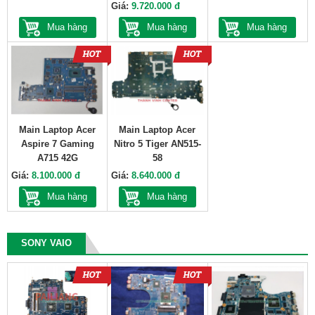
Giá:
9.720.000 đ
Mua hàng
Mua hàng
Mua hàng
Main Laptop Acer
Main Laptop Acer
Aspire 7 Gaming
Nitro 5 Tiger AN515-
A715 42G
58
Giá:
8.100.000 đ
Giá:
8.640.000 đ
Mua hàng
Mua hàng
SONY VAIO