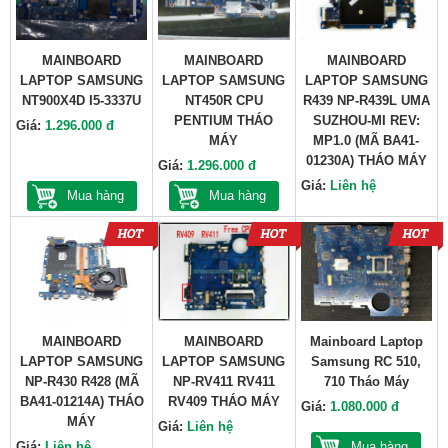
MAINBOARD
MAINBOARD
MAINBOARD
LAPTOP SAMSUNG
LAPTOP SAMSUNG
LAPTOP SAMSUNG
NT900X4D I5-3337U
NT450R CPU
R439 NP-R439L UMA
PENTIUM THÁO
SUZHOU-MI REV:
Giá:
1.296.000 đ
MÁY
MP1.0 (MÃ BA41-
01230A) THÁO MÁY
Giá:
1.296.000 đ
Giá:
Liên hệ
Mua hàng
Mua hàng
MAINBOARD
MAINBOARD
Mainboard Laptop
LAPTOP SAMSUNG
LAPTOP SAMSUNG
Samsung RC 510,
NP-R430 R428 (MÃ
NP-RV411 RV411
710 Tháo Máy
BA41-01214A) THÁO
RV409 THÁO MÁY
Giá:
1.080.000 đ
MÁY
Giá:
Liên hệ
Giá:
Liên hệ
Mua hàng