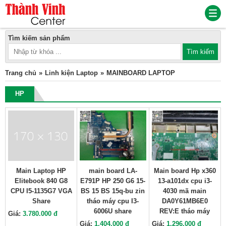
Tìm kiếm sản phẩm
Trang chủ
Linh kiện Laptop
MAINBOARD LAPTOP
HP
Main Laptop HP
main board LA-
Main board Hp x360
Elitebook 840 G8
E791P HP 250 G6 15-
13-a101dx cpu i3-
CPU I5-1135G7 VGA
BS 15 BS 15q-bu zin
4030 mã main
Share
tháo máy cpu I3-
DA0Y61MB6E0
6006U share
REV:E tháo máy
Giá:
3.780.000 đ
Giá:
1.404.000 đ
Giá:
1.296.000 đ