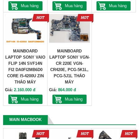
Mua hàng
Mua hàng
Mua hàng
MAINBOARD
MAINBOARD
LAPTOP SONY VAIO
LAPTOP SONY VGN-
FLIP 14N SVF14N
CR 220E VGN-
FI2 DA0FI2MB6D0
CR420E, PCG-5K1L,
CORE I5-4200U ZIN
PCG-5J1L THÁO
THÁO MÁY
MÁY
Giá:
2.160.000 đ
Giá:
864.000 đ
Mua hàng
Mua hàng
MAIN MACBOOK