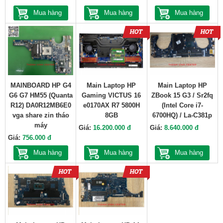
Mua hàng
Mua hàng
Mua hàng
MAINBOARD HP G4
Main Laptop HP
Main Laptop HP
G6 G7 HM55 (Quanta
Gaming VICTUS 16
ZBook 15 G3 / Sr2fq
R12) DA0R12MB6E0
e0170AX R7 5800H
(Intel Core i7-
vga share zin tháo
8GB
6700HQ) / La-C381p
máy
Giá:
16.200.000 đ
Giá:
8.640.000 đ
Giá:
756.000 đ
Mua hàng
Mua hàng
Mua hàng