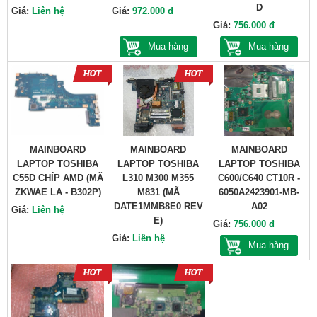
D
Giá:
Liên hệ
Giá:
972.000 đ
Giá:
756.000 đ
Mua hàng
Mua hàng
MAINBOARD
MAINBOARD
MAINBOARD
LAPTOP TOSHIBA
LAPTOP TOSHIBA
LAPTOP TOSHIBA
C55D CHÍP AMD (MÃ
L310 M300 M355
C600/C640 CT10R -
ZKWAE LA - B302P)
M831 (MÃ
6050A2423901-MB-
DATE1MMB8E0 REV
A02
Giá:
Liên hệ
E)
Giá:
756.000 đ
Giá:
Liên hệ
Mua hàng