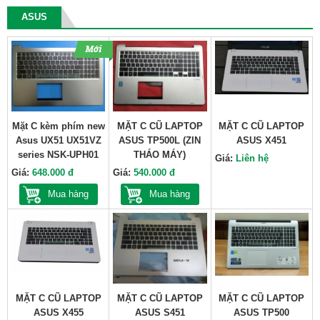
ASUS
Mặt C kèm phím new
MẶT C CŨ LAPTOP
MẶT C CŨ LAPTOP
Asus UX51 UX51VZ
ASUS TP500L (ZIN
ASUS X451
series NSK-UPH01
THÁO MÁY)
Giá:
Liên hệ
Giá:
648.000 đ
Giá:
540.000 đ
Mua hàng
Mua hàng
MẶT C CŨ LAPTOP
MẶT C CŨ LAPTOP
MẶT C CŨ LAPTOP
ASUS X455
ASUS S451
ASUS TP500