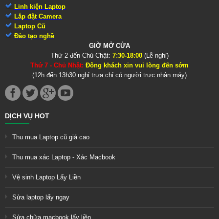
Linh kiện Laptop
Lắp đặt Camera
Laptop Cũ
Đào tạo nghề
GIỜ MỞ CỬA
Thứ 2 đến Chủ Chật:
7:30-18:00
(Lễ nghỉ)
Thứ 7 - Chủ Nhật:
Đông khách xin vui lòng đến sớm
(12h đến 13h30 nghỉ trưa chỉ có người trực nhận máy)
DỊCH VỤ HOT
Thu mua Laptop cũ giá cao
Thu mua xác Laptop - Xác Macbook
Vệ sinh Laptop Lấy Liền
Sửa laptop lấy ngay
Sửa chữa macbook lấy liền