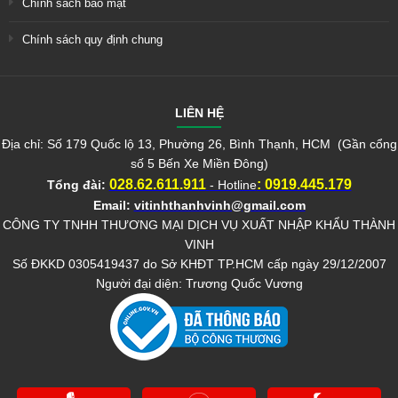
Chính sách bảo mật
Chính sách quy định chung
LIÊN HỆ
Địa chỉ: Số 179 Quốc lộ 13, Phường 26, Bình Thạnh, HCM (Gần cổng
số 5 Bến Xe Miền Đông)
028.62.611.911
:
0919.445.179
Tổng đài:
- Hotline
Email:
vitinhthanhvinh@gmail.com
CÔNG TY TNHH THƯƠNG MẠI DỊCH VỤ XUẤT NHẬP KHẨU THÀNH
VINH
Số ĐKKD 0305419437 do Sở KHĐT TP.HCM cấp ngày 29/12/2007
Người đại diện: Trương Quốc Vương