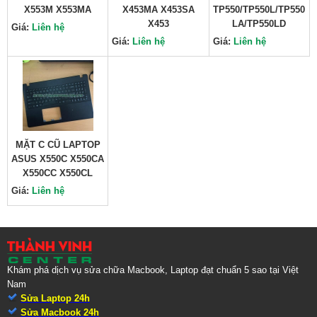
X553M X553MA
X453MA X453SA
TP550/TP550L/TP550
X453
LA/TP550LD
Giá:
Liên hệ
Giá:
Liên hệ
Giá:
Liên hệ
MẶT C CŨ LAPTOP
ASUS X550C X550CA
X550CC X550CL
Giá:
Liên hệ
Khám phá dịch vụ sửa chữa Macbook, Laptop đạt chuẩn 5 sao tại Việt
Nam
Sửa Laptop 24h
Sửa Macbook 24h