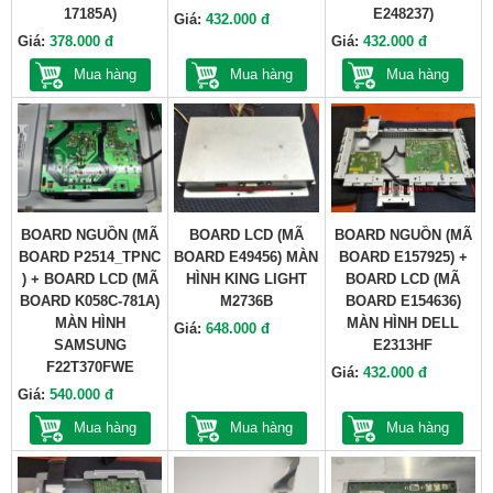
17185A)
E248237)
Giá:
432.000 đ
Giá:
378.000 đ
Giá:
432.000 đ
Mua hàng
Mua hàng
Mua hàng
BOARD NGUỒN (MÃ
BOARD LCD (MÃ
BOARD NGUỒN (MÃ
BOARD P2514_TPNC
BOARD E49456) MÀN
BOARD E157925) +
) + BOARD LCD (MÃ
HÌNH KING LIGHT
BOARD LCD (MÃ
BOARD K058C-781A)
M2736B
BOARD E154636)
MÀN HÌNH
MÀN HÌNH DELL
Giá:
648.000 đ
SAMSUNG
E2313HF
F22T370FWE
Giá:
432.000 đ
Giá:
540.000 đ
Mua hàng
Mua hàng
Mua hàng