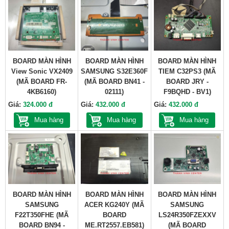
BOARD MÀN HÌNH
BOARD MÀN HÌNH
BOARD MÀN HÌNH
View Sonic VX2409
SAMSUNG S32E360F
TIEM C32PS3 (MÃ
(MÃ BOARD FR-
(MÃ BOARD BN41 -
BOARD JRY -
4KB6160)
02111)
F9BQHD - BV1)
Giá:
324.000 đ
Giá:
432.000 đ
Giá:
432.000 đ
Mua hàng
Mua hàng
Mua hàng
BOARD MÀN HÌNH
BOARD MÀN HÌNH
BOARD MÀN HÌNH
SAMSUNG
ACER KG240Y (MÃ
SAMSUNG
F22T350FHE (MÃ
BOARD
LS24R350FZEXXV
BOARD BN94 -
ME.RT2557.EB581)
(MÃ BOARD