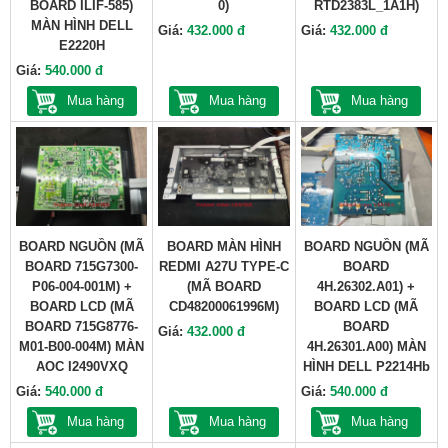
BOARD ILIF-585)
0)
RTD2383L_1A1H)
MÀN HÌNH DELL
Giá:
432.000 đ
Giá:
432.000 đ
E2220H
Giá:
540.000 đ
Mua hàng
Mua hàng
Mua hàng
BOARD NGUỒN (MÃ
BOARD MÀN HÌNH
BOARD NGUỒN (MÃ
BOARD 715G7300-
REDMI A27U TYPE-C
BOARD
P06-004-001M) +
(MÃ BOARD
4H.26302.A01) +
BOARD LCD (MÃ
CD48200061996M)
BOARD LCD (MÃ
BOARD 715G8776-
BOARD
Giá:
432.000 đ
M01-B00-004M) MÀN
4H.26301.A00) MÀN
AOC I2490VXQ
HÌNH DELL P2214Hb
Giá:
540.000 đ
Giá:
540.000 đ
Mua hàng
Mua hàng
Mua hàng