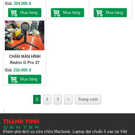
Giá:
324.000 đ
Mua hàng
Mua hàng
Mua hàng
CHẦN MÀN HÌNH
Redmi G Pro 27
Giá:
216.000 đ
Mua hàng
1
2
3
>
Trang cuối
;
Khám phá dịch vụ sửa chữa Macbook, Laptop đạt chuẩn 5 sao tại Việt