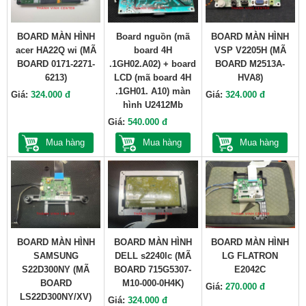
BOARD MÀN HÌNH
Board nguồn (mã
BOARD MÀN HÌNH
acer HA22Q wi (MÃ
board 4H
VSP V2205H (MÃ
BOARD 0171-2271-
.1GH02.A02) + board
BOARD M2513A-
6213)
LCD (mã board 4H
HVA8)
.1GH01. A10) màn
Giá:
324.000 đ
Giá:
324.000 đ
hình U2412Mb
Giá:
540.000 đ
Mua hàng
Mua hàng
Mua hàng
BOARD MÀN HÌNH
BOARD MÀN HÌNH
BOARD MÀN HÌNH
SAMSUNG
DELL s2240lc (MÃ
LG FLATRON
S22D300NY (MÃ
BOARD 715G5307-
E2042C
BOARD
M10-000-0H4K)
Giá:
270.000 đ
LS22D300NY/XV)
Giá:
324.000 đ