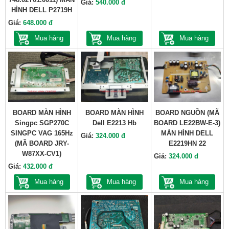
Giá:
540.000 đ
HÌNH DELL P2719H
Giá:
648.000 đ
Mua hàng
Mua hàng
Mua hàng
BOARD MÀN HÌNH
BOARD MÀN HÌNH
BOARD NGUỒN (MÃ
Singpc SGP270C
Dell E2213 Hb
BOARD LE22BW-E-3)
SINGPC VAG 165Hz
MÀN HÌNH DELL
Giá:
324.000 đ
(MÃ BOARD JRY-
E2219HN 22
W87XX-CV1)
Giá:
324.000 đ
Giá:
432.000 đ
Mua hàng
Mua hàng
Mua hàng