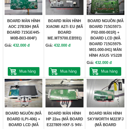
BOARD MÀN HÌNH
BOARD MÀN HÌNH
BOARD NGUỒN (MÃ
AOC 27B30H (MÃ
XIAOMI A27i EU (MÃ
BOARD 715G5973-
BOARD 715GE445-
BOARD
P02-000-001R) +
M0B-B03-004F)
ME.MT9700.EB591)
BOARD LCD (MÃ
BOARD 715G5979-
Giá:
432.000 đ
Giá:
432.000 đ
M01-000-041) MÀN
HÌNH ASUS VS228
Giá:
432.000 đ
Mua hàng
Mua hàng
Mua hàng
BOARD NGUỒN (MÃ
BOARD MÀN HÌNH
BOARD MÀN HÌNH
BOARD ILPI-406) +
HP 22es (MÃ BOARD
SKYWORTH M223FJ
BOARD LCD (MÃ
E227809 HXF-S 94V-
(MÃ BOARD