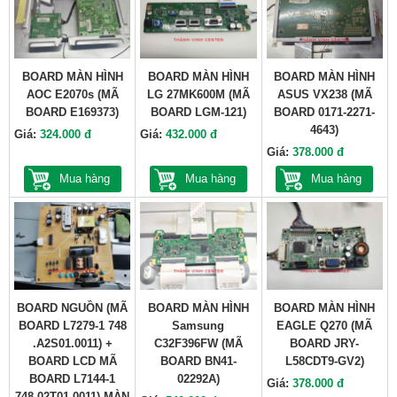
BOARD MÀN HÌNH
BOARD MÀN HÌNH
BOARD MÀN HÌNH
AOC E2070s (MÃ
LG 27MK600M (MÃ
ASUS VX238 (MÃ
BOARD E169373)
BOARD LGM-121)
BOARD 0171-2271-
4643)
Giá:
324.000 đ
Giá:
432.000 đ
Giá:
378.000 đ
Mua hàng
Mua hàng
Mua hàng
BOARD NGUỒN (MÃ
BOARD MÀN HÌNH
BOARD MÀN HÌNH
BOARD L7279-1 748
Samsung
EAGLE Q270 (MÃ
.A2S01.0011) +
C32F396FW (MÃ
BOARD JRY-
BOARD LCD MÃ
BOARD BN41-
L58CDT9-GV2)
BOARD L7144-1
02292A)
Giá:
378.000 đ
748.02T01.0011) MÀN