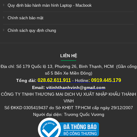
Quy định bảo hành màn hình Laptop - Macbook
Chính sách bảo mật
Chính sách quy định chung
LIÊN HỆ
Địa chỉ: Số 179 Quốc lộ 13, Phường 26, Bình Thạnh, HCM (Gần cổng
số 5 Bến Xe Miền Đông)
028.62.611.911
:
0919.445.179
Tổng đài:
- Hotline
Email:
vitinhthanhvinh@gmail.com
CÔNG TY TNHH THƯƠNG MẠI DỊCH VỤ XUẤT NHẬP KHẨU THÀNH
VINH
Số ĐKKD 0305419437 do Sở KHĐT TP.HCM cấp ngày 29/12/2007
Người đại diện: Trương Quốc Vương