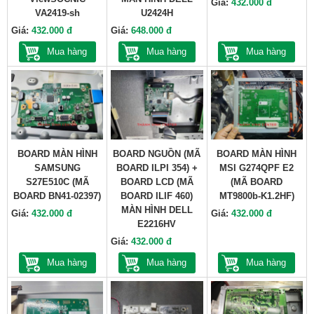
Giá:
432.000 đ
VA2419-sh
U2424H
Giá:
432.000 đ
Giá:
648.000 đ
Mua hàng
Mua hàng
Mua hàng
BOARD MÀN HÌNH
BOARD NGUỒN (MÃ
BOARD MÀN HÌNH
SAMSUNG
BOARD ILPI 354) +
MSI G274QPF E2
S27E510C (MÃ
BOARD LCD (MÃ
(MÃ BOARD
BOARD BN41-02397)
BOARD ILIF 460)
MT9800b-K1.2HF)
MÀN HÌNH DELL
Giá:
432.000 đ
Giá:
432.000 đ
E2216HV
Giá:
432.000 đ
Mua hàng
Mua hàng
Mua hàng