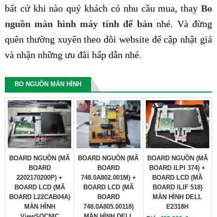
bất cứ khi nào quý khách có nhu cầu mua, thay
Bo
nguồn màn hình máy tính để bàn
nhé. Và đừng
quên thường xuyên theo dõi website để cập nhật giá
và nhận những ưu đãi hấp dẫn nhé.
BO NGUỒN MÀN HÌNH
BOARD NGUỒN (MÃ
BOARD NGUỒN (MÃ
BOARD NGUỒN (MÃ
BOARD
BOARD
BOARD ILPI 374) +
2202170200P) +
748.0A802.001M) +
BOARD LCD (MÃ
BOARD LCD (MÃ
BOARD LCD (MÃ
BOARD ILIF 518)
BOARD L22CAB04A)
BOARD
MÀN HÌNH DELL
MÀN HÌNH
748.0A805.00118)
E2318H
ViewSOCNIC
MÀN HÌNH DELL