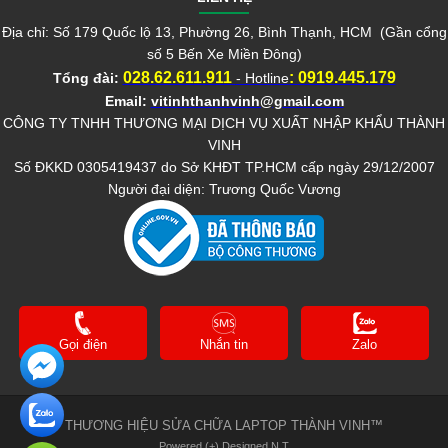
Địa chỉ: Số 179 Quốc lộ 13, Phường 26, Bình Thạnh, HCM (Gần cổng
số 5 Bến Xe Miền Đông)
028.62.611.911
:
0919.445.179
Tổng đài:
- Hotline
Email:
vitinhthanhvinh@gmail.com
CÔNG TY TNHH THƯƠNG MẠI DỊCH VỤ XUẤT NHẬP KHẨU THÀNH
VINH
Số ĐKKD 0305419437 do Sở KHĐT TP.HCM cấp ngày 29/12/2007
Người đại diện: Trương Quốc Vương
Gọi điện
Nhắn tin
Zalo
THƯƠNG HIỆU SỬA CHỮA LAPTOP THÀNH VINH™
Powered (+) Designed N.T