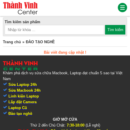
Tìm kiếm sản phẩm
Trang chủ
ĐÀO TẠO NGHỀ
Bài viết đang cập nhật !
Khám phá dịch vụ sửa chữa Macbook, Laptop đạt chuẩn 5 sao tại Việt
Nam
Sửa Laptop 24h
Sửa Macbook 24h
Linh kiện Laptop
Lắp đặt Camera
Laptop Cũ
Đào tạo nghề
GIỜ MỞ CỬA
Thứ 2 đến Chủ Chật:
7:30-18:00
(Lễ nghỉ)