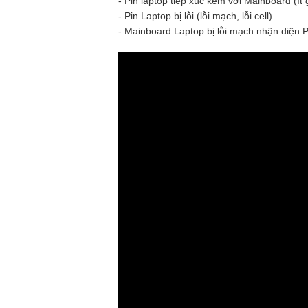
- Pin laptop tiếp xúc kém với Mainboard (ít 
- Pin Laptop bị lỗi (lỗi mạch, lỗi cell).
- Mainboard Laptop bị lỗi mạch nhận diện P