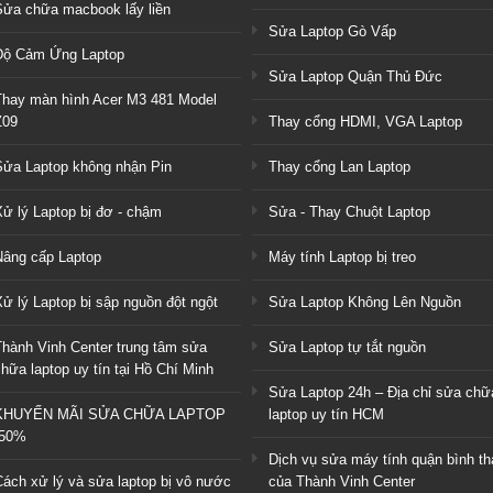
Sửa chữa macbook lấy liền
Sửa Laptop Gò Vấp
Độ Cảm Ứng Laptop
Sửa Laptop Quận Thủ Đức
Thay màn hình Acer M3 481 Model
Z09
Thay cổng HDMI, VGA Laptop
Sửa Laptop không nhận Pin
Thay cổng Lan Laptop
Xử lý Laptop bị đơ - chậm
Sửa - Thay Chuột Laptop
Nâng cấp Laptop
Máy tính Laptop bị treo
ử lý Laptop bị sập nguồn đột ngột
Sửa Laptop Không Lên Nguồn
Thành Vinh Center trung tâm sửa
Sửa Laptop tự tắt nguồn
hữa laptop uy tín tại Hồ Chí Minh
Sửa Laptop 24h – Địa chỉ sửa chữ
KHUYẾN MÃI SỬA CHỮA LAPTOP
laptop uy tín HCM
-50%
Dịch vụ sửa máy tính quận bình t
Cách xử lý và sửa laptop bị vô nước
của Thành Vinh Center