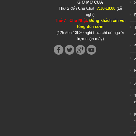
GIỜ MỞ CỬA
Thứ 2 đến Chủ Chật:
7:30-18:00
(Lễ
nghỉ)
Thứ 7 - Chủ Nhật:
Đông khách xin vui
lòng đến sớm
(12h đến 13h30 nghỉ trưa chỉ có người
trực nhận máy)
X
c