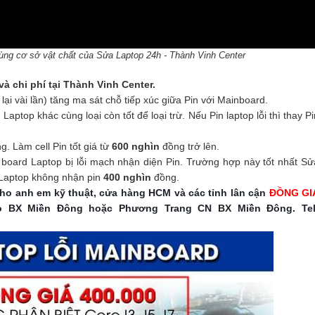
 cùng cơ sở vật chất của Sửa Laptop 24h - Thành Vinh Center
à chi phí tại Thành Vinh Center.
p lại vài lần) tăng ma sát chỗ tiếp xúc giữa Pin với Mainboard.
 Laptop khác cùng loại còn tốt để loại trừ. Nếu Pin laptop lỗi thì thay Pi
. Làm cell Pin tốt giá từ
600 nghìn
đồng trở lên.
n board Laptop bị lỗi mạch nhận diện Pin. Trường hợp này tốt nhất Sử
 Laptop không nhận pin
400 nghìn
đồng.
o anh em kỹ thuật, cửa hàng HCM và các tỉnh lân cận
ĐỒNG GI
o BX Miền Đông hoặc Phương Trang CN BX Miền Đông. Tel