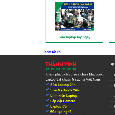
Sửa laptop lấy ngay
Xem tất cả
DỊ
Khám phá dịch vụ sửa chữa Macbook,
Laptop đạt chuẩn 5 sao tại Việt Nam
Sửa Laptop 24h
Sửa Macbook 24h
Linh kiện Laptop
Lắp đặt Camera
Laptop Cũ
Đào tạo nghề