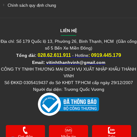
Chính sách quy định chung
LIÊN HỆ
Địa chỉ: Số 179 Quốc lộ 13, Phường 26, Bình Thạnh, HCM (Gần cổng
số 5 Bến Xe Miền Đông)
028.62.611.911
:
0919.445.179
Tổng đài:
- Hotline
Email:
vitinhthanhvinh@gmail.com
CÔNG TY TNHH THƯƠNG MẠI DỊCH VỤ XUẤT NHẬP KHẨU THÀNH
VINH
Số ĐKKD 0305419437 do Sở KHĐT TP.HCM cấp ngày 29/12/2007
Người đại diện: Trương Quốc Vương
Gọi điện
Nhắn tin
Zalo