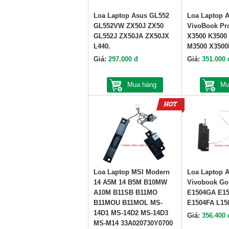
Loa Laptop Asus GL552
Loa Laptop 
GL552VW ZX50J ZX50
VivoBook Pr
GL552J ZX50JA ZX50JX
X3500 K3500
L440.
M3500 X350
Giá:
297.000 đ
Giá:
351.000 
Mua hàng
Mu
Loa Laptop MSI Modern
Loa Laptop 
14 A5M 14 B5M B10MW
Vivobook Go
A10M B11SB B11MO
E1504GA E15
B11MOU B11MOL MS-
E1504FA L15
14D1 MS-14D2 MS-14D3
Giá:
356.400 
MS-M14 33A020730Y0700