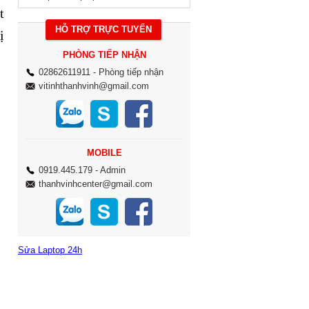
t
HỖ TRỢ TRỰC TUYẾN
ị
PHÒNG TIẾP NHẬN
02862611911
- Phòng tiếp nhận
vitinhthanhvinh@gmail.com
MOBILE
0919.445.179
- Admin
thanhvinhcenter@gmail.com
Sửa Laptop 24h