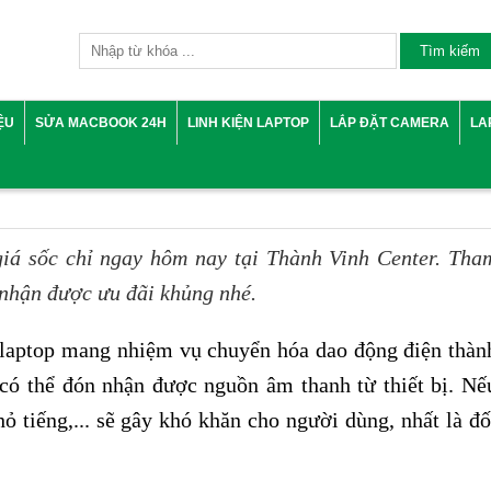
IỆU
SỬA MACBOOK 24H
LINH KIỆN LAPTOP
LẮP ĐẶT CAMERA
LA
iá sốc chỉ ngay hôm nay tại Thành Vinh Center. Tha
 nhận được ưu đãi khủng nhé.
 laptop mang nhiệm vụ chuyển hóa dao động điện thàn
 có thể đón nhận được nguồn âm thanh từ thiết bị. Nế
hỏ tiếng,... sẽ gây khó khăn cho người dùng, nhất là đố