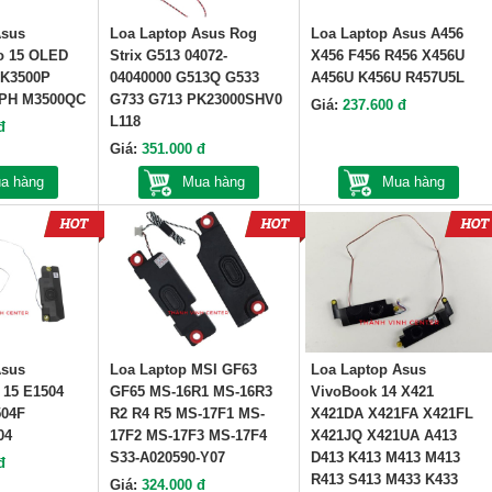
Asus
Loa Laptop Asus Rog
Loa Laptop Asus A456
o 15 OLED
Strix G513 04072-
X456 F456 R456 X456U
 K3500P
04040000 G513Q G533
A456U K456U R457U5L
0PH M3500QC
G733 G713 PK23000SHV0
Giá:
237.600 đ
L118
đ
Giá:
351.000 đ
a hàng
Mua hàng
Mua hàng
Asus
Loa Laptop MSI GF63
Loa Laptop Asus
 15 E1504
GF65 MS-16R1 MS-16R3
VivoBook 14 X421
04F
R2 R4 R5 MS-17F1 MS-
X421DA X421FA X421FL
04
17F2 MS-17F3 MS-17F4
X421JQ X421UA A413
S33-A020590-Y07
D413 K413 M413 M413
đ
R413 S413 M433 K433
Giá:
324.000 đ