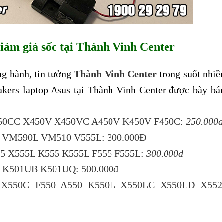
giảm giá sốc tại Thành Vinh Center
ng hành, tin tưởng
Thành Vinh Center
trong suốt nhiề
eakers laptop Asus tại Thành Vinh Center được bày bá
X450CC X450V X450VC A450V K450V F450C:
250.000
L VM590L VM510 V555L: 300.000Đ
55 X555L K555 K555L F555 F555L:
300.000đ
W K501UB K501UQ: 500.000đ
V X550C F550 A550 K550L X550LC X550LD X552