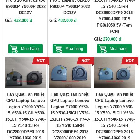
Pro 5 16IAH7, 82RD0
Pro 5 16IAH7, 82RD0
151CH Y540-15 Y740-
R9000P Y9000P 2022
R9000P Y9000P 2022
15 Y540-15IRH
DC12V
DC12V
DC28000DPF0 2018
Y7000-1060 2019
Giá:
432.000 đ
Giá:
432.000 đ
PG0/1050 5V (Tem
FCN)
Giá:
270.000 đ
Mua hàng
Mua hàng
Mua hàng
Fan Quạt Tản Nhiệt
Fan Quạt Tản Nhiệt
Fan Quạt Tản Nhiệt
CPU Laptop Lenovo
GPU Laptop Lenovo
CPU Laptop Lenovo
Legion Y7000 Y530-
Legion Y7000 Y530-
Legion Y7000 Y530-
15 Y530-15ICH Y530-
15 Y530-15ICH Y530-
15 Y530-15ICH Y530-
151CH Y540-15 Y740-
151CH Y540-15 Y740-
151CH Y540-15 Y740-
15 Y540-15IRH
15 Y540-15IRH
15 Y540-15IRH
DC28000DPF0 2018
DC28000DPF0 2018
DC28000DPF0 2018
Y7000-1060 2019
Y7000-1060 2019
Y7000-1060 2019