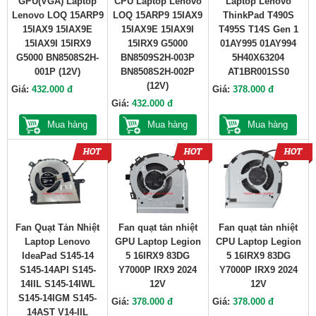
GPU(VGA) Laptop
CPU Laptop Lenovo
Laptop Lenovo
Lenovo LOQ 15ARP9
LOQ 15ARP9 15IAX9
ThinkPad T490S
15IAX9 15IAX9E
15IAX9E 15IAX9I
T495S T14S Gen 1
15IAX9I 15IRX9
15IRX9 G5000
01AY995 01AY994
G5000 BN8508S2H-
BN8509S2H-003P
5H40X63204
001P (12V)
BN8508S2H-002P
AT1BR001SS0
(12V)
Giá:
432.000 đ
Giá:
378.000 đ
Giá:
432.000 đ
Mua hàng
Mua hàng
Mua hàng
Fan Quạt Tản Nhiệt
Fan quạt tản nhiệt
Fan quạt tản nhiệt
Laptop Lenovo
GPU Laptop Legion
CPU Laptop Legion
IdeaPad S145-14
5 16IRX9 83DG
5 16IRX9 83DG
S145-14API S145-
Y7000P IRX9 2024
Y7000P IRX9 2024
14IIL S145-14IWL
12V
12V
S145-14IGM S145-
Giá:
378.000 đ
Giá:
378.000 đ
14AST V14-IIL