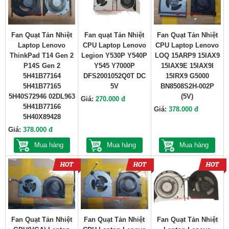
Fan Quạt Tản Nhiệt
Fan quạt Tản Nhiệt
Fan Quạt Tản Nhiệt
Laptop Lenovo
CPU Laptop Lenovo
CPU Laptop Lenovo
ThinkPad T14 Gen 2
Legion Y530P Y540P
LOQ 15ARP9 15IAX9
P14S Gen 2
Y545 Y7000P
15IAX9E 15IAX9I
5H41B77164
DFS2001052Q0T DC
15IRX9 G5000
5H41B77165
5V
BN8508S2H-002P
5H40S72946 02DL963
(5V)
Giá:
270.000 đ
5H41B77166
Giá:
378.000 đ
5H40X89428
Giá:
378.000 đ
Mua hàng
Mua hàng
Mua hàng
Fan Quạt Tản Nhiệt
Fan Quạt Tản Nhiệt
Fan Quạt Tản Nhiệt