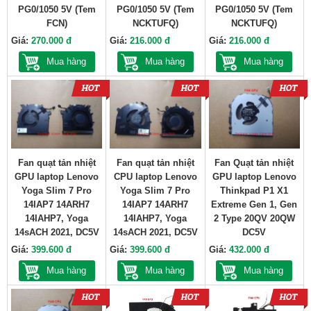
PG0/1050 5V (Tem
PG0/1050 5V (Tem
PG0/1050 5V (Tem
FCN)
NCKTUFQ)
NCKTUFQ)
Giá:
270.000 đ
Giá:
216.000 đ
Giá:
216.000 đ
Mua hàng
Mua hàng
Mua hàng
Fan quạt tản nhiệt
Fan quạt tản nhiệt
Fan Quạt tản nhiệt
GPU laptop Lenovo
CPU laptop Lenovo
GPU laptop Lenovo
Yoga Slim 7 Pro
Yoga Slim 7 Pro
Thinkpad P1 X1
14IAP7 14ARH7
14IAP7 14ARH7
Extreme Gen 1, Gen
14IAHP7, Yoga
14IAHP7, Yoga
2 Type 20QV 20QW
14sACH 2021, DC5V
14sACH 2021, DC5V
DC5V
Giá:
399.600 đ
Giá:
399.600 đ
Giá:
432.000 đ
Mua hàng
Mua hàng
Mua hàng