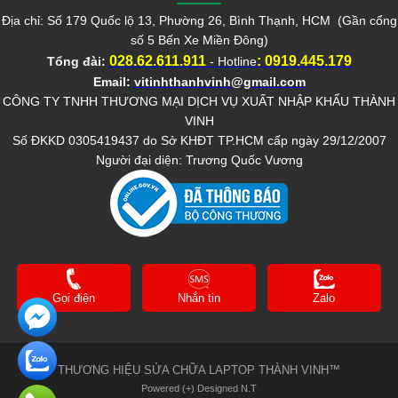
Địa chỉ: Số 179 Quốc lộ 13, Phường 26, Bình Thạnh, HCM (Gần cổng
số 5 Bến Xe Miền Đông)
028.62.611.911
:
0919.445.179
Tổng đài:
- Hotline
Email:
vitinhthanhvinh@gmail.com
CÔNG TY TNHH THƯƠNG MẠI DỊCH VỤ XUẤT NHẬP KHẨU THÀNH
VINH
Số ĐKKD 0305419437 do Sở KHĐT TP.HCM cấp ngày 29/12/2007
Người đại diện: Trương Quốc Vương
Gọi điện
Nhắn tin
Zalo
THƯƠNG HIỆU SỬA CHỮA LAPTOP THÀNH VINH™
Powered (+) Designed N.T