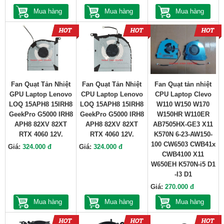
Mua hàng
Mua hàng
Mua hàng
Fan Quạt Tản Nhiệt
Fan Quạt Tản Nhiệt
Fan Quạt tản nhiệt
GPU Laptop Lenovo
CPU Laptop Lenovo
CPU Laptop Clevo
LOQ 15APH8 15IRH8
LOQ 15APH8 15IRH8
W110 W150 W170
GeekPro G5000 IRH8
GeekPro G5000 IRH8
W150HR W110ER
APH8 82XV 82XT
APH8 82XV 82XT
AB7505HX-GE3 X11
RTX 4060 12V.
RTX 4060 12V.
K570N 6-23-AW150-
100 CW6503 CWB41x
Giá:
324.000 đ
Giá:
324.000 đ
CWB4100 X11
W650EH K570N-i5 D1
-I3 D1
Giá:
270.000 đ
Mua hàng
Mua hàng
Mua hàng