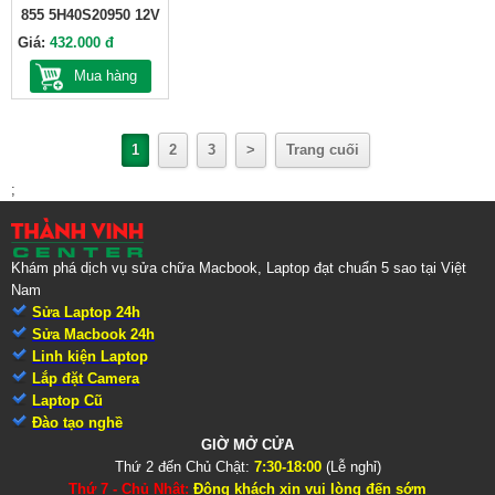
855 5H40S20950 12V
Giá:
432.000 đ
Mua hàng
1
2
3
>
Trang cuối
;
Khám phá dịch vụ sửa chữa Macbook, Laptop đạt chuẩn 5 sao tại Việt
Nam
Sửa Laptop 24h
Sửa Macbook 24h
Linh kiện Laptop
Lắp đặt Camera
Laptop Cũ
Đào tạo nghề
GIỜ MỞ CỬA
Thứ 2 đến Chủ Chật:
7:30-18:00
(Lễ nghỉ)
Thứ 7 - Chủ Nhật:
Đông khách xin vui lòng đến sớm