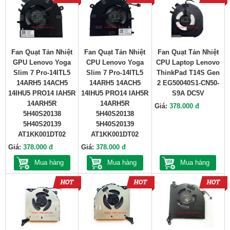
Fan Quạt Tản Nhiệt
Fan Quạt Tản Nhiệt
Fan Quạt Tản Nhiệt
GPU Lenovo Yoga
CPU Lenovo Yoga
CPU Laptop Lenovo
Slim 7 Pro-14ITL5
Slim 7 Pro-14ITL5
ThinkPad T14S Gen
14ARH5 14ACH5
14ARH5 14ACH5
2 EG50040S1-CN50-
14IHU5 PRO14 IAH5R
14IHU5 PRO14 IAH5R
S9A DC5V
14ARH5R
14ARH5R
Giá:
378.000 đ
5H40S20138
5H40S20138
5H40S20139
5H40S20139
AT1KK001DT02
AT1KK001DT02
Giá:
378.000 đ
Giá:
378.000 đ
Mua hàng
Mua hàng
Mua hàng