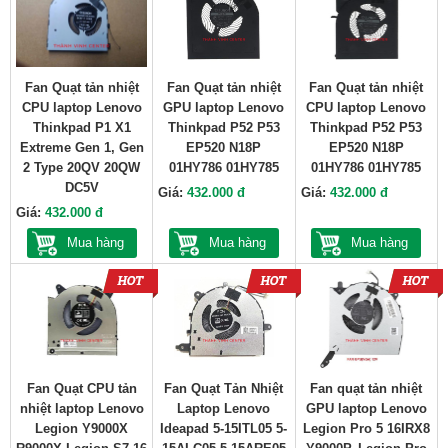
Fan Quạt tản nhiệt
Fan Quạt tản nhiệt
Fan Quạt tản nhiệt
CPU laptop Lenovo
GPU laptop Lenovo
CPU laptop Lenovo
Thinkpad P1 X1
Thinkpad P52 P53
Thinkpad P52 P53
Extreme Gen 1, Gen
EP520 N18P
EP520 N18P
2 Type 20QV 20QW
01HY786 01HY785
01HY786 01HY785
DC5V
Giá:
432.000 đ
Giá:
432.000 đ
Giá:
432.000 đ
Mua hàng
Mua hàng
Mua hàng
Fan Quạt CPU tản
Fan Quạt Tản Nhiệt
Fan quạt tản nhiệt
nhiệt laptop Lenovo
Laptop Lenovo
GPU laptop Lenovo
Legion Y9000X
Ideapad 5-15ITL05 5-
Legion Pro 5 16IRX8