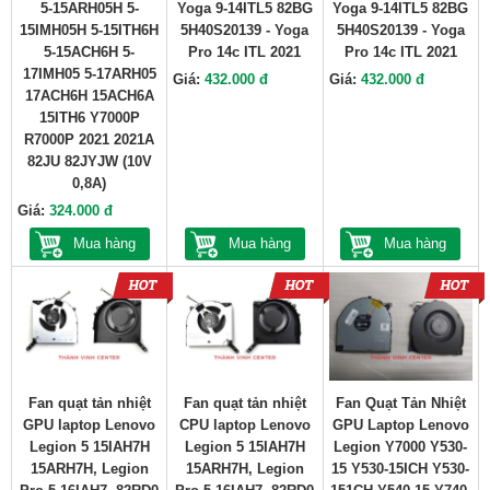
5-15ARH05H 5-
Yoga 9-14ITL5 82BG
Yoga 9-14ITL5 82BG
15IMH05H 5-15ITH6H
5H40S20139 - Yoga
5H40S20139 - Yoga
5-15ACH6H 5-
Pro 14c ITL 2021
Pro 14c ITL 2021
17IMH05 5-17ARH05
Giá:
432.000 đ
Giá:
432.000 đ
17ACH6H 15ACH6A
15ITH6 Y7000P
R7000P 2021 2021A
82JU 82JYJW (10V
0,8A)
Giá:
324.000 đ
Mua hàng
Mua hàng
Mua hàng
Fan quạt tản nhiệt
Fan quạt tản nhiệt
Fan Quạt Tản Nhiệt
GPU laptop Lenovo
CPU laptop Lenovo
GPU Laptop Lenovo
Legion 5 15IAH7H
Legion 5 15IAH7H
Legion Y7000 Y530-
15ARH7H, Legion
15ARH7H, Legion
15 Y530-15ICH Y530-