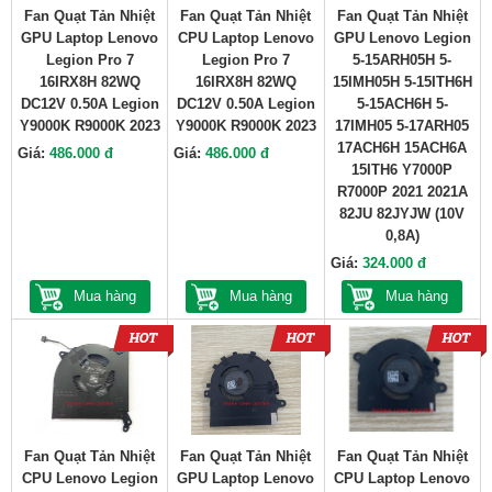
Fan Quạt Tản Nhiệt
Fan Quạt Tản Nhiệt
Fan Quạt Tản Nhiệt
GPU Laptop Lenovo
CPU Laptop Lenovo
GPU Lenovo Legion
Legion Pro 7
Legion Pro 7
5-15ARH05H 5-
16IRX8H 82WQ
16IRX8H 82WQ
15IMH05H 5-15ITH6H
DC12V 0.50A Legion
DC12V 0.50A Legion
5-15ACH6H 5-
Y9000K R9000K 2023
Y9000K R9000K 2023
17IMH05 5-17ARH05
17ACH6H 15ACH6A
Giá:
486.000 đ
Giá:
486.000 đ
15ITH6 Y7000P
R7000P 2021 2021A
82JU 82JYJW (10V
0,8A)
Giá:
324.000 đ
Mua hàng
Mua hàng
Mua hàng
Fan Quạt Tản Nhiệt
Fan Quạt Tản Nhiệt
Fan Quạt Tản Nhiệt
CPU Lenovo Legion
GPU Laptop Lenovo
CPU Laptop Lenovo