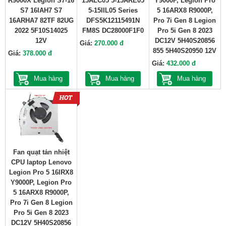
R9000X Legion S7-16
15ALC05 5-15ARE05
Y9000P, Legion Pro
S7 16IAH7 S7
5-15IIL05 Series
5 16ARX8 R9000P,
16ARHA7 82TF 82UG
DFS5K12115491N
Pro 7i Gen 8 Legion
2022 5F10S14025
FM8S DC28000F1F0
Pro 5i Gen 8 2023
12V
DC12V 5H40S20856
Giá:
270.000 đ
855 5H40S20950 12V
Giá:
378.000 đ
Giá:
432.000 đ
Mua hàng
Mua hàng
Mua hàng
Fan quạt tản nhiệt
CPU laptop Lenovo
Legion Pro 5 16IRX8
Y9000P, Legion Pro
5 16ARX8 R9000P,
Pro 7i Gen 8 Legion
Pro 5i Gen 8 2023
DC12V 5H40S20856