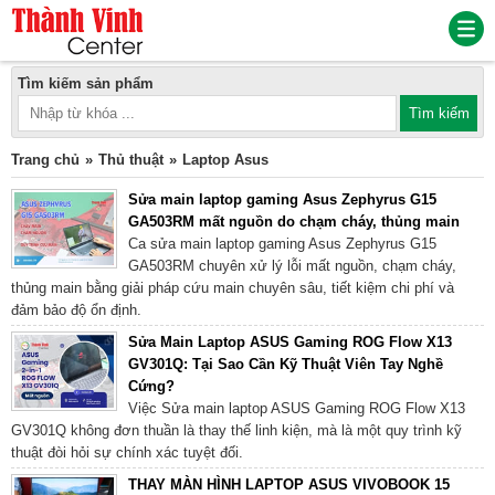
Tìm kiếm sản phẩm
Trang chủ
Thủ thuật
Laptop Asus
Sửa main laptop gaming Asus Zephyrus G15
GA503RM mất nguồn do chạm cháy, thủng main
Ca sửa main laptop gaming Asus Zephyrus G15
GA503RM chuyên xử lý lỗi mất nguồn, chạm cháy,
thủng main bằng giải pháp cứu main chuyên sâu, tiết kiệm chi phí và
đảm bảo độ ổn định.
Sửa Main Laptop ASUS Gaming ROG Flow X13
GV301Q: Tại Sao Cần Kỹ Thuật Viên Tay Nghề
Cứng?
Việc Sửa main laptop ASUS Gaming ROG Flow X13
GV301Q không đơn thuần là thay thế linh kiện, mà là một quy trình kỹ
thuật đòi hỏi sự chính xác tuyệt đối.
THAY MÀN HÌNH LAPTOP ASUS VIVOBOOK 15