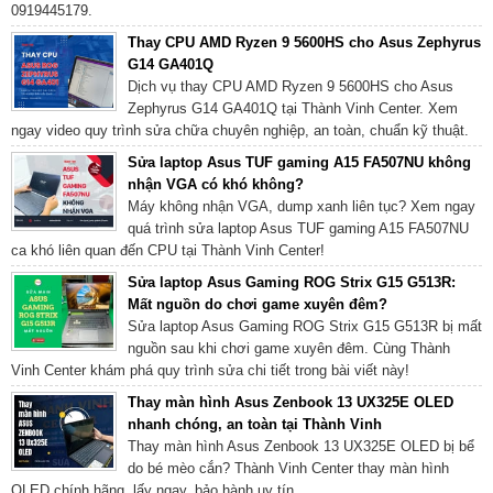
0919445179.
Thay CPU AMD Ryzen 9 5600HS cho Asus Zephyrus
G14 GA401Q
Dịch vụ thay CPU AMD Ryzen 9 5600HS cho Asus
Zephyrus G14 GA401Q tại Thành Vinh Center. Xem
ngay video quy trình sửa chữa chuyên nghiệp, an toàn, chuẩn kỹ thuật.
Sửa laptop Asus TUF gaming A15 FA507NU không
nhận VGA có khó không?
Máy không nhận VGA, dump xanh liên tục? Xem ngay
quá trình sửa laptop Asus TUF gaming A15 FA507NU
ca khó liên quan đến CPU tại Thành Vinh Center!
Sửa laptop Asus Gaming ROG Strix G15 G513R:
Mất nguồn do chơi game xuyên đêm?
Sửa laptop Asus Gaming ROG Strix G15 G513R bị mất
nguồn sau khi chơi game xuyên đêm. Cùng Thành
Vinh Center khám phá quy trình sửa chi tiết trong bài viết này!
Thay màn hình Asus Zenbook 13 UX325E OLED
nhanh chóng, an toàn tại Thành Vinh
Thay màn hình Asus Zenbook 13 UX325E OLED bị bể
do bé mèo cắn? Thành Vinh Center thay màn hình
OLED chính hãng, lấy ngay, bảo hành uy tín.