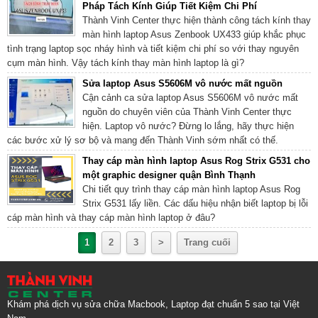
Pháp Tách Kính Giúp Tiết Kiệm Chi Phí
Thành Vinh Center thực hiện thành công tách kính thay
màn hình laptop Asus Zenbook UX433 giúp khắc phục
tình trạng laptop sọc nháy hình và tiết kiệm chi phí so với thay nguyên
cụm màn hình. Vậy tách kính thay màn hình laptop là gì?
Sửa laptop Asus S5606M vô nước mất nguồn
Cận cảnh ca sửa laptop Asus S5606M vô nước mất
nguồn do chuyên viên của Thành Vinh Center thực
hiện. Laptop vô nước? Đừng lo lắng, hãy thực hiện
các bước xử lý sơ bộ và mang đến Thành Vinh sớm nhất có thế.
Thay cáp màn hình laptop Asus Rog Strix G531 cho
một graphic designer quận Bình Thạnh
Chi tiết quy trình thay cáp màn hình laptop Asus Rog
Strix G531 lấy liền. Các dấu hiệu nhận biết laptop bị lỗi
cáp màn hình và thay cáp màn hình laptop ở đâu?
1
2
3
>
Trang cuối
Khám phá dịch vụ sửa chữa Macbook, Laptop đạt chuẩn 5 sao tại Việt