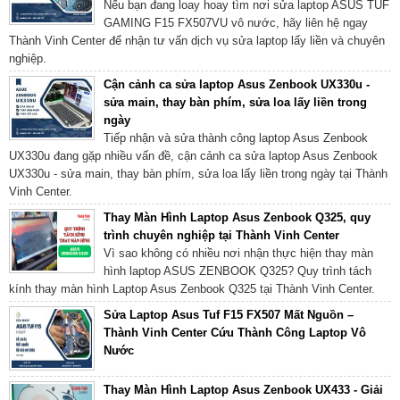
Nếu bạn đang loay hoay tìm nơi sửa laptop ASUS TUF
GAMING F15 FX507VU vô nước, hãy liên hệ ngay
Thành Vinh Center để nhận tư vấn dịch vụ sửa laptop lấy liền và chuyên
nghiệp.
Cận cảnh ca sửa laptop Asus Zenbook UX330u -
sửa main, thay bàn phím, sửa loa lấy liền trong
ngày
Tiếp nhận và sửa thành công laptop Asus Zenbook
UX330u đang gặp nhiều vấn đề, cận cảnh ca sửa laptop Asus Zenbook
UX330u - sửa main, thay bàn phím, sửa loa lấy liền trong ngày tại Thành
Vinh Center.
Thay Màn Hình Laptop Asus Zenbook Q325, quy
trình chuyên nghiệp tại Thành Vinh Center
Vì sao không có nhiều nơi nhận thực hiện thay màn
hình laptop ASUS ZENBOOK Q325? Quy trình tách
kính thay màn hình Laptop Asus Zenbook Q325 tại Thành Vinh Center.
Sửa Laptop Asus Tuf F15 FX507 Mất Nguồn –
Thành Vinh Center Cứu Thành Công Laptop Vô
Nước
Thay Màn Hình Laptop Asus Zenbook UX433 - Giải