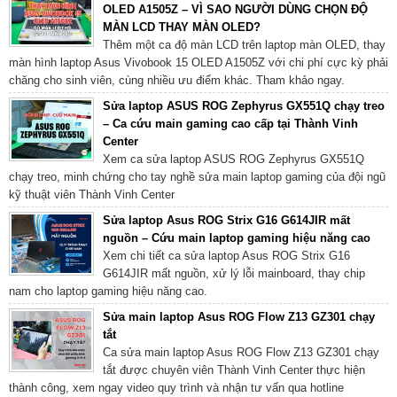
OLED A1505Z – VÌ SAO NGƯỜI DÙNG CHỌN ĐỘ
MÀN LCD THAY MÀN OLED?
Thêm một ca độ màn LCD trên laptop màn OLED, thay
màn hình laptop Asus Vivobook 15 OLED A1505Z với chi phí cực kỳ phải
chăng cho sinh viên, cùng nhiều ưu điểm khác. Tham khảo ngay.
Sửa laptop ASUS ROG Zephyrus GX551Q chạy treo
– Ca cứu main gaming cao cấp tại Thành Vinh
Center
Xem ca sửa laptop ASUS ROG Zephyrus GX551Q
chạy treo, minh chứng cho tay nghề sửa main laptop gaming của đội ngũ
kỹ thuật viên Thành Vinh Center
Sửa laptop Asus ROG Strix G16 G614JIR mất
nguồn – Cứu main laptop gaming hiệu năng cao
Xem chi tiết ca sửa laptop Asus ROG Strix G16
G614JIR mất nguồn, xử lý lỗi mainboard, thay chip
nam cho laptop gaming hiệu năng cao.
Sửa main laptop Asus ROG Flow Z13 GZ301 chạy
tắt
Ca sửa main laptop Asus ROG Flow Z13 GZ301 chạy
tắt được chuyên viên Thành Vinh Center thực hiện
thành công, xem ngay video quy trình và nhận tư vấn qua hotline