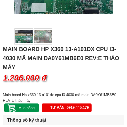
MAIN BOARD HP X360 13-A101DX CPU I3-
4030 MÃ MAIN DA0Y61MB6E0 REV:E THÁO
MÁY
1.296.000 đ
Main board Hp x360 13-a101dx cpu i3-4030 mã main DA0Y61MB6E0
REV:E tháo máy
TƯ VẤN: 0919.445.179
Thông số kỹ thuật