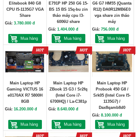
Elitebook 840 G8
E791P HP 250 G6 15-
G6 G7 HM55 (Quanta
CPU I5-1135G7 VGA
BS 15 BS 15q-bu zin
R12) DA0R12MB6E0
Share
tháo máy cpu I3-
vga share zin tháo
6006U share
máy
Giá:
3.780.000 đ
Giá:
1.404.000 đ
Giá:
756.000 đ
Mua hàng
Mua hàng
Mua hàng
Main Laptop HP
Main Laptop HP
Main Laptop HP
Gaming VICTUS 16
ZBook 15 G3 / Sr2fq
Probook 450 G8 /
e0170AX R7 5800H
(Intel Core i7-
Srk05 (Intel Core I5-
8GB
6700HQ) / La-C381p
1135G7) /
Dax8qamb8d0
Giá:
16.200.000 đ
Giá:
8.640.000 đ
Giá:
8.100.000 đ
Mua hàng
Mua hàng
Mua hàng