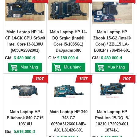
Main Laptop HP 14-
Main Laptop HP 14-
Main Laptop HP
CF 14-CK CPU Sr3w0
DQ Srgkg (Intel®
Zbook 15-G2 (Intel®
Intel Core I3-8130U
Core I5-1035G1)
Core) / ZBL15 LA-
(6050A2992901)
Da0padmb8f0
B381P / 786494-601
Giá:
6.480.000 đ
Giá:
9.180.000 đ
Giá:
6.480.000 đ
Mua hàng
Mua hàng
Mua hàng
Main Laptop HP
Main Laptop HP 340
Main Laptop HP
Elitebook 840 G7 i5
348 G7
Pavilion 15-DQ i5-
10310U
6050A3126601-MB-
10210 L72029-601
A01 L81426-601
18741-1
Giá:
5.616.000 đ