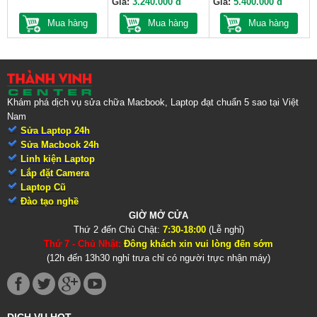
Giá:
3.240.000 đ
Giá:
5.400.000 đ
Mua hàng
Mua hàng
Mua hàng
Khám phá dịch vụ sửa chữa Macbook, Laptop đạt chuẩn 5 sao tại Việt
Nam
Sửa Laptop 24h
Sửa Macbook 24h
Linh kiện Laptop
Lắp đặt Camera
Laptop Cũ
Đào tạo nghề
GIỜ MỞ CỬA
Thứ 2 đến Chủ Chật:
7:30-18:00
(Lễ nghỉ)
Thứ 7 - Chủ Nhật:
Đông khách xin vui lòng đến sớm
(12h đến 13h30 nghỉ trưa chỉ có người trực nhận máy)
DỊCH VỤ HOT