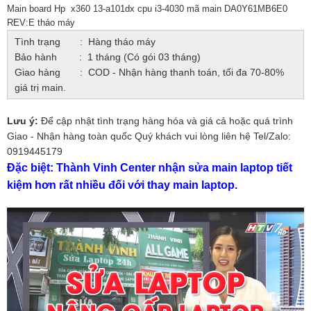
Main board Hp x360 13-a101dx cpu i3-4030 mã main DA0Y61MB6E0
REV:E tháo máy
Tình trạng : Hàng tháo máy
Bảo hành : 1 tháng (Có gói 03 tháng)
Giao hàng : COD - Nhận hàng thanh toán, tối đa 70-80%
giá trị main.
Lưu ý:
Để cập nhật tình trạng hàng hóa và giá cả hoặc quá trình
Giao - Nhận hàng toàn quốc Quý khách vui lòng liên hệ Tel/Zalo:
0919445179
Đặc biệt: Thành Vinh Center nhận sửa main laptop tiết
kiệm hơn rất nhiều đối với thay main laptop.