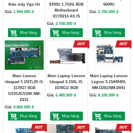
tháo máy Vga rời
8350U 1.7GHz 8GB
6600U
Motherboard
Giá:
1.944.000 đ
Giá:
2.700.000 đ
01YR214 AS IS
Giá:
2.700.000 đ
Mua hàng
Mua hàng
Mua hàng
Main Lenovo
Main Laptop Lenovo
Main Laptop Lenovo
ideapad 5 15ITL05 i5-
Ideapad 5-15IIL I5-
Legion 5-15ARH05,
1135G7 8GB
1035G1/ 8GB
NM-D281/NM-D041
GS55JGS55K NM-
Giá:
6.480.000 đ
Giá:
8.100.000 đ
D211
Giá:
4.860.000 đ
Mua hàng
Mua hàng
Mua hàng