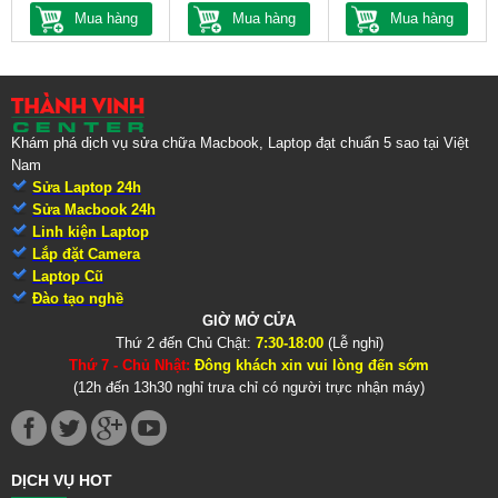
Mua hàng
Mua hàng
Mua hàng
Khám phá dịch vụ sửa chữa Macbook, Laptop đạt chuẩn 5 sao tại Việt
Nam
Sửa Laptop 24h
Sửa Macbook 24h
Linh kiện Laptop
Lắp đặt Camera
Laptop Cũ
Đào tạo nghề
GIỜ MỞ CỬA
Thứ 2 đến Chủ Chật:
7:30-18:00
(Lễ nghỉ)
Thứ 7 - Chủ Nhật:
Đông khách xin vui lòng đến sớm
(12h đến 13h30 nghỉ trưa chỉ có người trực nhận máy)
DỊCH VỤ HOT