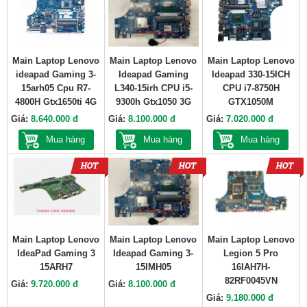
Main Laptop Lenovo
Main Laptop Lenovo
Main Laptop Lenovo
ideapad Gaming 3-
Ideapad Gaming
Ideapad 330-15ICH
15arh05 Cpu R7-
L340-15irh CPU i5-
CPU i7-8750H
4800H Gtx1650ti 4G
9300h Gtx1050 3G
GTX1050M
Giá:
8.640.000 đ
Giá:
8.100.000 đ
Giá:
7.020.000 đ
Mua hàng
Mua hàng
Mua hàng
Main Laptop Lenovo
Main Laptop Lenovo
Main Laptop Lenovo
IdeaPad Gaming 3
Ideapad Gaming 3-
Legion 5 Pro
15ARH7
15IMH05
16IAH7H-
82RF0045VN
Giá:
9.720.000 đ
Giá:
8.100.000 đ
Giá:
9.180.000 đ