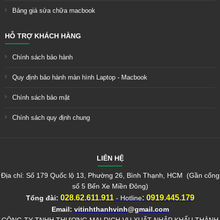
Bảng giá sửa chữa macbook
HỖ TRỢ KHÁCH HÀNG
Chính sách bảo hành
Quy định bảo hành màn hình Laptop - Macbook
Chính sách bảo mật
Chính sách quy định chung
LIÊN HỆ
Địa chỉ: Số 179 Quốc lộ 13, Phường 26, Bình Thạnh, HCM (Gần cổng
số 5 Bến Xe Miền Đông)
028.62.611.911
:
0919.445.179
Tổng đài:
- Hotline
Email:
vitinhthanhvinh@gmail.com
CÔNG TY TNHH THƯƠNG MẠI DỊCH VỤ XUẤT NHẬP KHẨU THÀNH