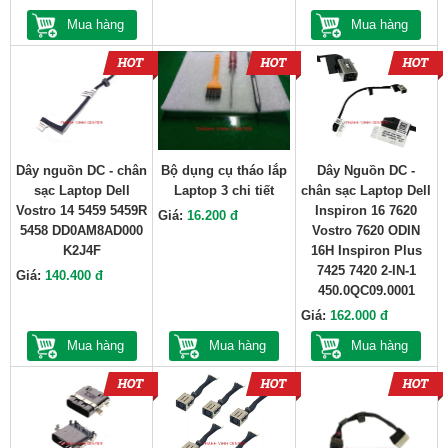
Mua hàng
Mua hàng
Dây nguồn DC - chân
Bộ dụng cụ tháo lắp
Dây Nguồn DC -
sạc Laptop Dell
Laptop 3 chi tiết
chân sạc Laptop Dell
Vostro 14 5459 5459R
Inspiron 16 7620
Giá:
16.200 đ
5458 DD0AM8AD000
Vostro 7620 ODIN
K2J4F
16H Inspiron Plus
7425 7420 2-IN-1
Giá:
140.400 đ
450.0QC09.0001
Giá:
162.000 đ
Mua hàng
Mua hàng
Mua hàng