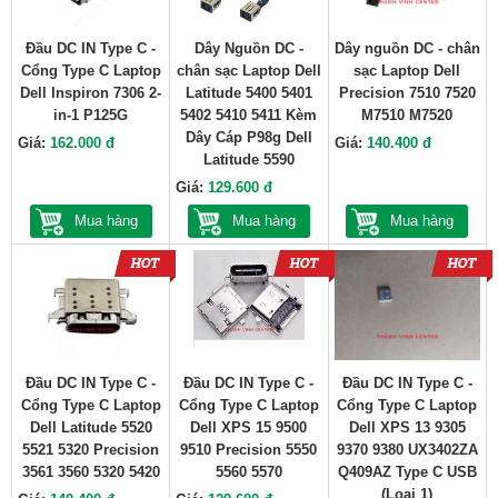
Đầu DC IN Type C -
Dây Nguồn DC -
Dây nguồn DC - chân
Cổng Type C Laptop
chân sạc Laptop Dell
sạc Laptop Dell
Dell Inspiron 7306 2-
Latitude 5400 5401
Precision 7510 7520
in-1 P125G
5402 5410 5411 Kèm
M7510 M7520
Dây Cáp P98g Dell
Giá:
162.000 đ
Giá:
140.400 đ
Latitude 5590
Giá:
129.600 đ
Mua hàng
Mua hàng
Mua hàng
Đầu DC IN Type C -
Đầu DC IN Type C -
Đầu DC IN Type C -
Cổng Type C Laptop
Cổng Type C Laptop
Cổng Type C Laptop
Dell Latitude 5520
Dell XPS 15 9500
Dell XPS 13 9305
5521 5320 Precision
9510 Precision 5550
9370 9380 UX3402ZA
3561 3560 5320 5420
5560 5570
Q409AZ Type C USB
(Loại 1)