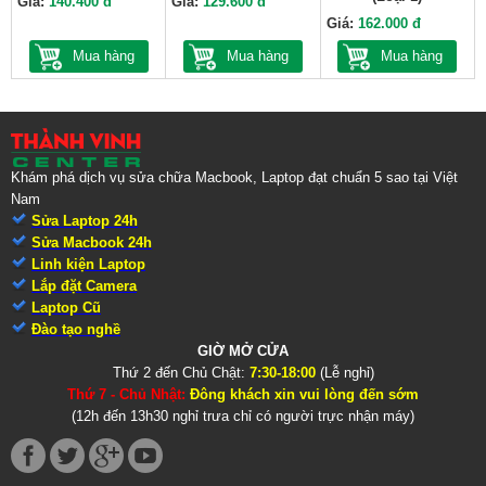
Giá:
140.400 đ
Giá:
129.600 đ
Giá:
162.000 đ
Mua hàng
Mua hàng
Mua hàng
Khám phá dịch vụ sửa chữa Macbook, Laptop đạt chuẩn 5 sao tại Việt
Nam
Sửa Laptop 24h
Sửa Macbook 24h
Linh kiện Laptop
Lắp đặt Camera
Laptop Cũ
Đào tạo nghề
GIỜ MỞ CỬA
Thứ 2 đến Chủ Chật:
7:30-18:00
(Lễ nghỉ)
Thứ 7 - Chủ Nhật:
Đông khách xin vui lòng đến sớm
(12h đến 13h30 nghỉ trưa chỉ có người trực nhận máy)