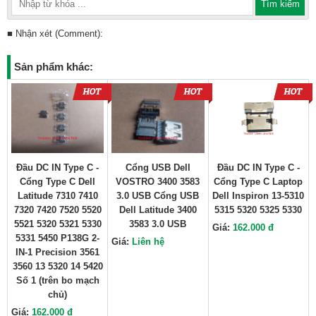
■ Nhận xét (Comment):
Sản phẩm khác:
Đầu DC IN Type C -
Cổng USB Dell
Đầu DC IN Type C -
Cổng Type C Dell
VOSTRO 3400 3583
Cổng Type C Laptop
Latitude 7310 7410
3.0 USB Cổng USB
Dell Inspiron 13-5310
7320 7420 7520 5520
Dell Latitude 3400
5315 5320 5325 5330
5521 5320 5321 5330
3583 3.0 USB
Giá:
162.000 đ
5331 5450 P138G 2-
Giá:
Liên hệ
IN-1 Precision 3561
3560 13 5320 14 5420
Số 1 (trên bo mạch
chủ)
Giá:
162.000 đ