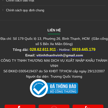
Chính sách bảo mật
Chính sách quy định chung
LIÊN HỆ
Địa chỉ: Số 179 Quốc lộ 13, Phường 26, Bình Thạnh, HCM (Gần cổng
số 5 Bến Xe Miền Đông)
028.62.611.911
:
0919.445.179
Tổng đài:
- Hotline
Email:
vitinhthanhvinh@gmail.com
CÔNG TY TNHH THƯƠNG MẠI DỊCH VỤ XUẤT NHẬP KHẨU THÀNH
VINH
Số ĐKKD 0305419437 do Sở KHĐT TP.HCM cấp ngày 29/12/2007
Người đại diện: Trương Quốc Vương