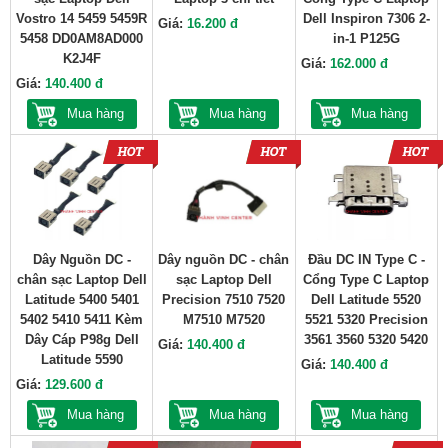
Vostro 14 5459 5459R
Dell Inspiron 7306 2-
Giá:
16.200 đ
5458 DD0AM8AD000
in-1 P125G
K2J4F
Giá:
162.000 đ
Giá:
140.400 đ
Mua hàng
Mua hàng
Mua hàng
Dây Nguồn DC -
Dây nguồn DC - chân
Đầu DC IN Type C -
chân sạc Laptop Dell
sạc Laptop Dell
Cổng Type C Laptop
Latitude 5400 5401
Precision 7510 7520
Dell Latitude 5520
5402 5410 5411 Kèm
M7510 M7520
5521 5320 Precision
Dây Cáp P98g Dell
3561 3560 5320 5420
Giá:
140.400 đ
Latitude 5590
Giá:
140.400 đ
Giá:
129.600 đ
Mua hàng
Mua hàng
Mua hàng