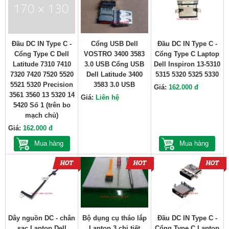
Đầu DC IN Type C -
Cổng USB Dell
Đầu DC IN Type C -
Cổng Type C Dell
VOSTRO 3400 3583
Cổng Type C Laptop
Latitude 7310 7410
3.0 USB Cổng USB
Dell Inspiron 13-5310
7320 7420 7520 5520
Dell Latitude 3400
5315 5320 5325 5330
5521 5320 Precision
3583 3.0 USB
Giá:
162.000 đ
3561 3560 13 5320 14
Giá:
Liên hệ
5420 Số 1 (trên bo
mạch chủ)
Giá:
162.000 đ
Mua hàng
Mua hàng
Dây nguồn DC - chân
Bộ dụng cụ tháo lắp
Đầu DC IN Type C -
sạc Laptop Dell
Laptop 3 chi tiết
Cổng Type C Laptop