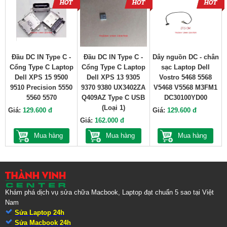
Đầu DC IN Type C -
Đầu DC IN Type C -
Dây nguồn DC - chân
Cổng Type C Laptop
Cổng Type C Laptop
sạc Laptop Dell
Dell XPS 15 9500
Dell XPS 13 9305
Vostro 5468 5568
9510 Precision 5550
9370 9380 UX3402ZA
V5468 V5568 M3FM1
5560 5570
Q409AZ Type C USB
DC30100YD00
(Loại 1)
Giá:
129.600 đ
Giá:
129.600 đ
Giá:
162.000 đ
Mua hàng
Mua hàng
Mua hàng
Khám phá dịch vụ sửa chữa Macbook, Laptop đạt chuẩn 5 sao tại Việt
Nam
Sửa Laptop 24h
Sửa Macbook 24h