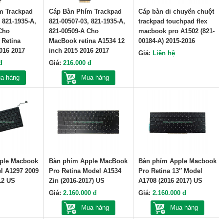
m Trackpad
Cáp Bàn Phím Trackpad
Cáp bàn di chuyển chuột
 821-1935-A,
821-00507-03, 821-1935-A,
trackpad touchpad flex
Cho
821-00509-A Cho
macbook pro A1502 (821-
 Retina
MacBook retina A1534 12
00184-A) 2015-2016
016 2017
inch 2015 2016 2017
Giá:
Liên hệ
đ
Giá:
216.000 đ
a hàng
Mua hàng
ple Macbook
Bàn phím Apple MacBook
Bàn phím Apple Macbook
el A1297 2009
Pro Retina Model A1534
Pro Retina 13″ Model
12 US
Zin (2016-2017) US
A1708 (2016 2017) US
Giá:
2.160.000 đ
Giá:
2.160.000 đ
Mua hàng
Mua hàng