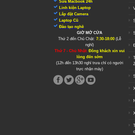
Sửa Macbook 24h
Linh kiện Laptop
Lắp đặt Camera
Laptop Cũ
Đào tạo nghề
GIỜ MỞ CỬA
Thứ 2 đến Chủ Chật:
7:30-18:00
(Lễ
nghỉ)
Thứ 7 - Chủ Nhật:
Đông khách xin vui
lòng đến sớm
(12h đến 13h30 nghỉ trưa chỉ có người
trực nhận máy)
X
c