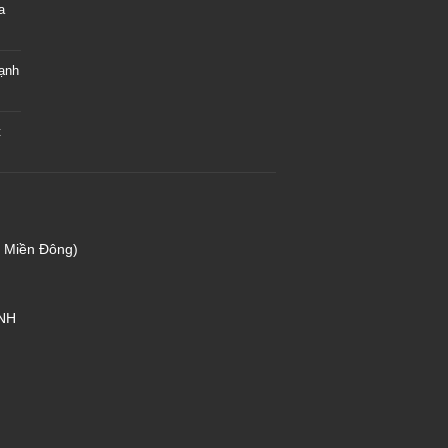
a
hạnh
t
e Miền Đông)
NH