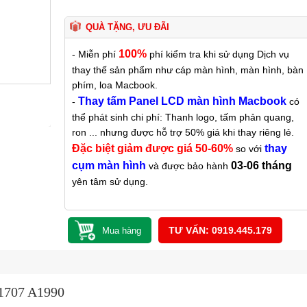
QUÀ TẶNG, ƯU ĐÃI
100%
- Miễn phí
phí kiểm tra khi sử dụng Dịch vụ
thay thế sản phẩm như cáp màn hình, màn hình, bàn
phím, loa Macbook.
Thay tấm Panel LCD màn hình Macbook
-
có
thể phát sinh chi phí: Thanh logo, tấm phản quang,
ron ... nhưng được hỗ trợ 50% giá khi thay riêng lẻ.
Đặc biệt giảm được giá 50-60%
thay
so với
cụm màn hình
03-06 tháng
và được bảo hành
yên tâm sử dụng.
TƯ VẤN: 0919.445.179
A1707 A1990