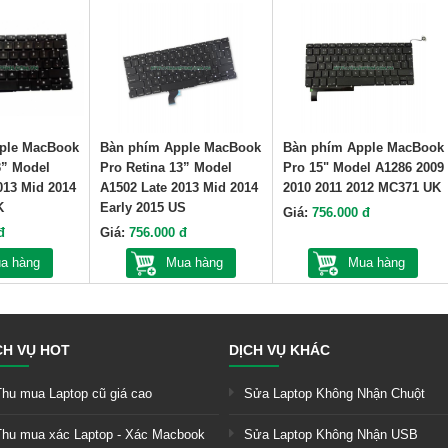
ple MacBook
Bàn phím Apple MacBook
Bàn phím Apple MacBook
3” Model
Pro Retina 13” Model
Pro 15" Model A1286 2009
013 Mid 2014
A1502 Late 2013 Mid 2014
2010 2011 2012 MC371 UK
K
Early 2015 US
Giá:
756.000 đ
đ
Giá:
756.000 đ
a hàng
Mua hàng
Mua hàng
CH VỤ HOT
DỊCH VỤ KHÁC
Thu mua Laptop cũ giá cao
Sửa Laptop Không Nhận Chuột
Thu mua xác Laptop - Xác Macbook
Sửa Laptop Không Nhận USB