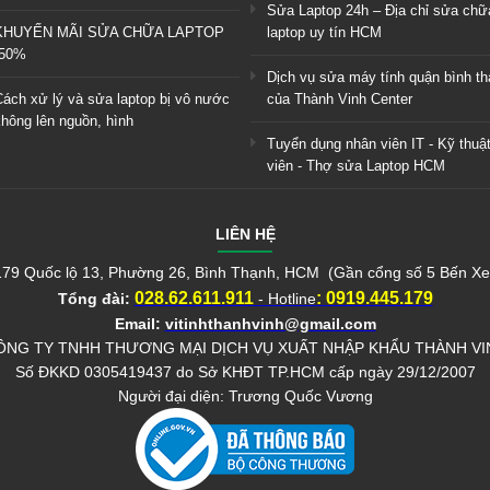
Sửa Laptop 24h – Địa chỉ sửa chữ
KHUYẾN MÃI SỬA CHỮA LAPTOP
laptop uy tín HCM
-50%
Dịch vụ sửa máy tính quận bình t
Cách xử lý và sửa laptop bị vô nước
của Thành Vinh Center
không lên nguồn, hình
Tuyển dụng nhân viên IT - Kỹ thuậ
viên - Thợ sửa Laptop HCM
LIÊN HỆ
 179 Quốc lộ 13, Phường 26, Bình Thạnh, HCM (Gần cổng số 5 Bến X
028.62.611.911
:
0919.445.179
Tổng đài:
- Hotline
Email:
vitinhthanhvinh@gmail.com
ÔNG TY TNHH THƯƠNG MẠI DỊCH VỤ XUẤT NHẬP KHẨU THÀNH VI
Số ĐKKD 0305419437 do Sở KHĐT TP.HCM cấp ngày 29/12/2007
Người đại diện: Trương Quốc Vương