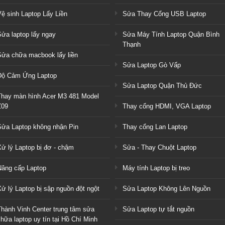
Vệ sinh Laptop Lấy Liền
Sửa Thay Cổng USB Laptop
Sửa laptop lấy ngay
Sửa Máy Tính Laptop Quận Bình
Thạnh
Sửa chữa macbook lấy liền
Sửa Laptop Gò Vấp
Độ Cảm Ứng Laptop
Sửa Laptop Quận Thủ Đức
Thay màn hình Acer M3 481 Model
Z09
Thay cổng HDMI, VGA Laptop
Sửa Laptop không nhận Pin
Thay cổng Lan Laptop
Xử lý Laptop bị đơ - chậm
Sửa - Thay Chuột Laptop
Nâng cấp Laptop
Máy tính Laptop bị treo
ử lý Laptop bị sập nguồn đột ngột
Sửa Laptop Không Lên Nguồn
Thành Vinh Center trung tâm sửa
Sửa Laptop tự tắt nguồn
hữa laptop uy tín tại Hồ Chí Minh