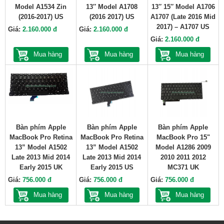
Model A1534 Zin
13″ Model A1708
13″ 15″ Model A1706
(2016-2017) US
(2016 2017) US
A1707 (Late 2016 Mid
2017) – A1707 US
Giá:
2.160.000 đ
Giá:
2.160.000 đ
Giá:
2.160.000 đ
Mua hàng
Mua hàng
Mua hàng
Bàn phím Apple
Bàn phím Apple
Bàn phím Apple
MacBook Pro Retina
MacBook Pro Retina
MacBook Pro 15"
13” Model A1502
13” Model A1502
Model A1286 2009
Late 2013 Mid 2014
Late 2013 Mid 2014
2010 2011 2012
Early 2015 UK
Early 2015 US
MC371 UK
Giá:
756.000 đ
Giá:
756.000 đ
Giá:
756.000 đ
Mua hàng
Mua hàng
Mua hàng