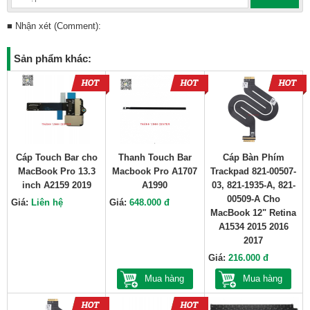
■ Nhận xét (Comment):
Sản phẩm khác:
Cáp Touch Bar cho
Thanh Touch Bar
Cáp Bàn Phím
MacBook Pro 13.3
Macbook Pro A1707
Trackpad 821-00507-
inch A2159 2019
A1990
03, 821-1935-A, 821-
00509-A Cho
Giá:
Liên hệ
Giá:
648.000 đ
MacBook 12" Retina
A1534 2015 2016
2017
Giá:
216.000 đ
Mua hàng
Mua hàng