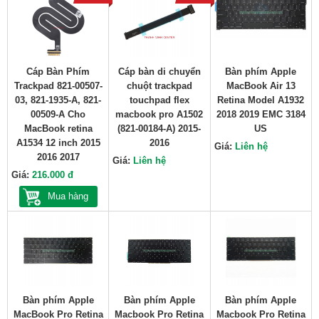
Cáp Bàn Phím
Cáp bàn di chuyển
Bàn phím Apple
Trackpad 821-00507-
chuột trackpad
MacBook Air 13
03, 821-1935-A, 821-
touchpad flex
Retina Model A1932
00509-A Cho
macbook pro A1502
2018 2019 EMC 3184
MacBook retina
(821-00184-A) 2015-
US
A1534 12 inch 2015
2016
Giá:
Liên hệ
2016 2017
Giá:
Liên hệ
Giá:
216.000 đ
Mua hàng
Bàn phím Apple
Bàn phím Apple
Bàn phím Apple
MacBook Pro Retina
Macbook Pro Retina
Macbook Pro Retina