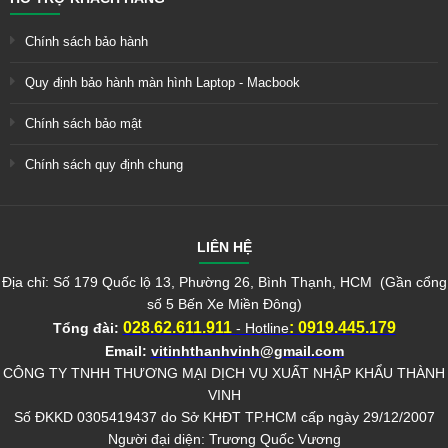
Chính sách bảo hành
Quy định bảo hành màn hình Laptop - Macbook
Chính sách bảo mật
Chính sách quy định chung
LIÊN HỆ
Địa chỉ: Số 179 Quốc lộ 13, Phường 26, Bình Thạnh, HCM (Gần cổng
số 5 Bến Xe Miền Đông)
028.62.611.911
:
0919.445.179
Tổng đài:
- Hotline
Email:
vitinhthanhvinh@gmail.com
CÔNG TY TNHH THƯƠNG MẠI DỊCH VỤ XUẤT NHẬP KHẨU THÀNH
VINH
Số ĐKKD 0305419437 do Sở KHĐT TP.HCM cấp ngày 29/12/2007
Người đại diện: Trương Quốc Vương