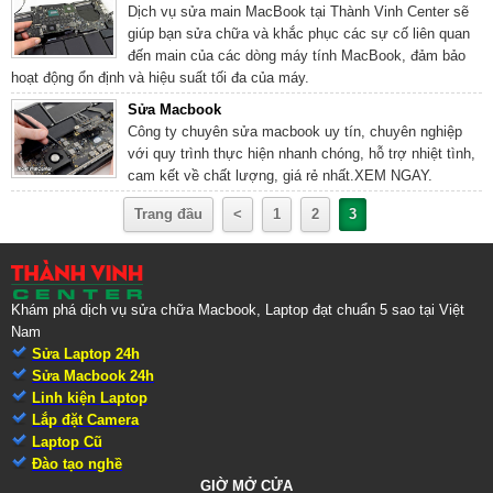
Dịch vụ sửa main MacBook tại Thành Vinh Center sẽ
giúp bạn sửa chữa và khắc phục các sự cố liên quan
đến main của các dòng máy tính MacBook, đảm bảo
hoạt động ổn định và hiệu suất tối đa của máy.
Sửa Macbook
Công ty chuyên sửa macbook uy tín, chuyên nghiệp
với quy trình thực hiện nhanh chóng, hỗ trợ nhiệt tình,
cam kết về chất lượng, giá rẻ nhất.XEM NGAY.
Trang đầu
<
1
2
3
Khám phá dịch vụ sửa chữa Macbook, Laptop đạt chuẩn 5 sao tại Việt
Nam
Sửa Laptop 24h
Sửa Macbook 24h
Linh kiện Laptop
Lắp đặt Camera
Laptop Cũ
Đào tạo nghề
GIỜ MỞ CỬA