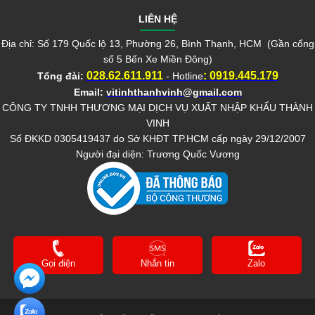
LIÊN HỆ
Địa chỉ: Số 179 Quốc lộ 13, Phường 26, Bình Thạnh, HCM (Gần cổng
số 5 Bến Xe Miền Đông)
028.62.611.911
:
0919.445.179
Tổng đài:
- Hotline
Email:
vitinhthanhvinh@gmail.com
CÔNG TY TNHH THƯƠNG MẠI DỊCH VỤ XUẤT NHẬP KHẨU THÀNH
VINH
Số ĐKKD 0305419437 do Sở KHĐT TP.HCM cấp ngày 29/12/2007
Người đại diện: Trương Quốc Vương
Gọi điện
Nhắn tin
Zalo