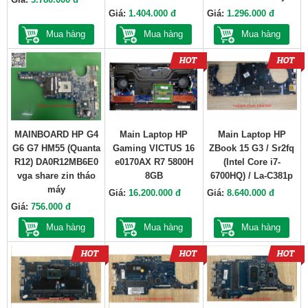
Giá:
1.404.000 đ
Giá:
1.296.000 đ
Mua hàng
Mua hàng
Mua hàng
MAINBOARD HP G4
Main Laptop HP
Main Laptop HP
G6 G7 HM55 (Quanta
Gaming VICTUS 16
ZBook 15 G3 / Sr2fq
R12) DA0R12MB6E0
e0170AX R7 5800H
(Intel Core i7-
vga share zin tháo
8GB
6700HQ) / La-C381p
máy
Giá:
16.200.000 đ
Giá:
8.640.000 đ
Giá:
756.000 đ
Mua hàng
Mua hàng
Mua hàng