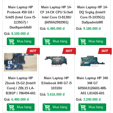
Main Laptop HP
Main Laptop HP 14-
Main Laptop HP 14-
Probook 450 G8 /
CF 14-CK CPU Sr3w0
DQ Srgkg (Intel®
Srk05 (Intel Core I5-
Intel Core I3-8130U
Core I5-1035G1)
1135G7) /
(6050A2992901)
Da0padmb8f0
Dax8qamb8d0
Giá:
6.480.000 đ
Giá:
9.180.000 đ
Giá:
8.100.000 đ
Mua hàng
Mua hàng
Mua hàng
Main Laptop HP
Main Laptop HP
Main Laptop HP 340
Zbook 15-G2 (Intel®
Elitebook 840 G7 i5
348 G7
Core) / ZBL15 LA-
10310U
6050A3126601-MB-
B381P / 786494-601
A01 L81426-601
Giá:
5.616.000 đ
Giá:
6.480.000 đ
Giá:
3.240.000 đ
Mua hàng
Mua hàng
Mua hàng