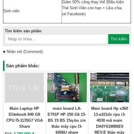
Giảm 50% công thay thế (Điều kiện:
Thẻ Sinh Viên còn hạn + Like chia
Sinh viên
sẻ Facebook)
Tìm kiếm sản phẩm
■ Nhận xét (Comment):
Sản phẩm khác:
Main Laptop HP
main board LA-
Main board Hp x360
Elitebook 840 G8
E791P HP 250 G6 15-
13-a101dx cpu i3-
CPU I5-1135G7 VGA
BS 15 BS 15q-bu zin
4030 mã main
Share
tháo máy cpu I3-
DA0Y61MB6E0
6006U share
REV:E tháo máy
Giá:
3.780.000 đ