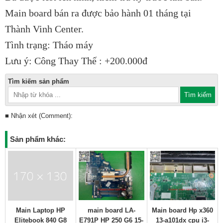
Main board bán ra được bảo hành 01 tháng tại
Thành Vinh Center.
Tình trạng: Tháo máy
Lưu ý: Công Thay Thế : +200.000đ
Tìm kiếm sản phẩm
■ Nhận xét (Comment):
Sản phẩm khác:
Main Laptop HP
main board LA-
Main board Hp x360
Elitebook 840 G8
E791P HP 250 G6 15-
13-a101dx cpu i3-