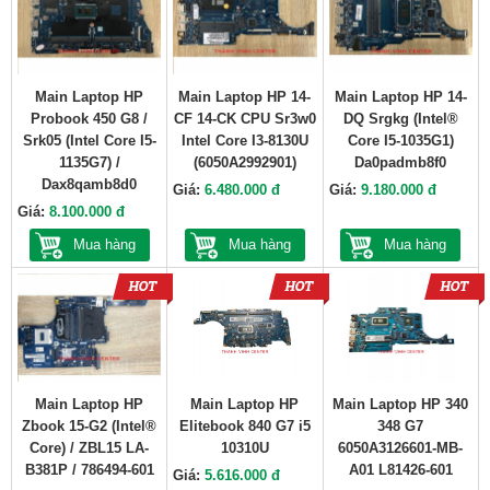
Main Laptop HP
Main Laptop HP 14-
Main Laptop HP 14-
Probook 450 G8 /
CF 14-CK CPU Sr3w0
DQ Srgkg (Intel®
Srk05 (Intel Core I5-
Intel Core I3-8130U
Core I5-1035G1)
1135G7) /
(6050A2992901)
Da0padmb8f0
Dax8qamb8d0
Giá:
6.480.000 đ
Giá:
9.180.000 đ
Giá:
8.100.000 đ
Mua hàng
Mua hàng
Mua hàng
Main Laptop HP
Main Laptop HP
Main Laptop HP 340
Zbook 15-G2 (Intel®
Elitebook 840 G7 i5
348 G7
Core) / ZBL15 LA-
10310U
6050A3126601-MB-
B381P / 786494-601
A01 L81426-601
Giá:
5.616.000 đ