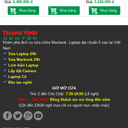
Giá:
6.480.000 đ
Giá:
3.240.000 đ
Mua hàng
Mua hàng
Mua hàng
Khám phá dịch vụ sửa chữa Macbook, Laptop đạt chuẩn 5 sao tại Việt
Nam
Sửa Laptop 24h
Sửa Macbook 24h
Linh kiện Laptop
Lắp đặt Camera
Laptop Cũ
Đào tạo nghề
GIỜ MỞ CỬA
Thứ 2 đến Chủ Chật:
7:30-18:00
(Lễ nghỉ)
Thứ 7 - Chủ Nhật:
Đông khách xin vui lòng đến sớm
(12h đến 13h30 nghỉ trưa chỉ có người trực nhận máy)