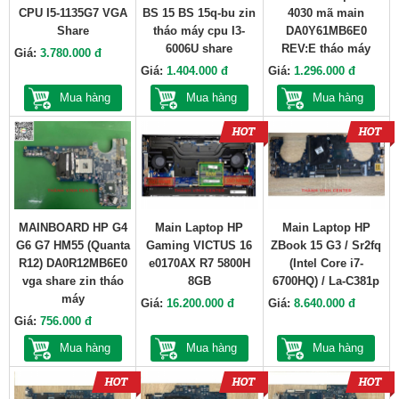
CPU I5-1135G7 VGA
BS 15 BS 15q-bu zin
4030 mã main
Share
tháo máy cpu I3-
DA0Y61MB6E0
6006U share
REV:E tháo máy
Giá:
3.780.000 đ
Giá:
1.404.000 đ
Giá:
1.296.000 đ
Mua hàng
Mua hàng
Mua hàng
MAINBOARD HP G4
Main Laptop HP
Main Laptop HP
G6 G7 HM55 (Quanta
Gaming VICTUS 16
ZBook 15 G3 / Sr2fq
R12) DA0R12MB6E0
e0170AX R7 5800H
(Intel Core i7-
vga share zin tháo
8GB
6700HQ) / La-C381p
máy
Giá:
16.200.000 đ
Giá:
8.640.000 đ
Giá:
756.000 đ
Mua hàng
Mua hàng
Mua hàng