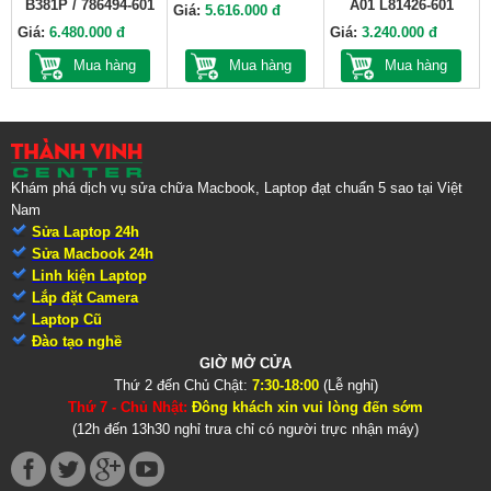
B381P / 786494-601
A01 L81426-601
Giá:
5.616.000 đ
Giá:
6.480.000 đ
Giá:
3.240.000 đ
Mua hàng
Mua hàng
Mua hàng
Khám phá dịch vụ sửa chữa Macbook, Laptop đạt chuẩn 5 sao tại Việt
Nam
Sửa Laptop 24h
Sửa Macbook 24h
Linh kiện Laptop
Lắp đặt Camera
Laptop Cũ
Đào tạo nghề
GIỜ MỞ CỬA
Thứ 2 đến Chủ Chật:
7:30-18:00
(Lễ nghỉ)
Thứ 7 - Chủ Nhật:
Đông khách xin vui lòng đến sớm
(12h đến 13h30 nghỉ trưa chỉ có người trực nhận máy)