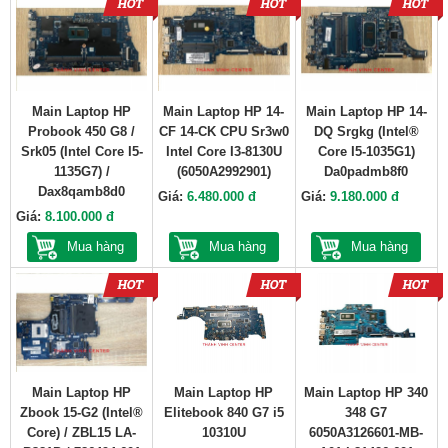
Main Laptop HP
Main Laptop HP 14-
Main Laptop HP 14-
Probook 450 G8 /
CF 14-CK CPU Sr3w0
DQ Srgkg (Intel®
Srk05 (Intel Core I5-
Intel Core I3-8130U
Core I5-1035G1)
1135G7) /
(6050A2992901)
Da0padmb8f0
Dax8qamb8d0
Giá:
6.480.000 đ
Giá:
9.180.000 đ
Giá:
8.100.000 đ
Mua hàng
Mua hàng
Mua hàng
Main Laptop HP
Main Laptop HP
Main Laptop HP 340
Zbook 15-G2 (Intel®
Elitebook 840 G7 i5
348 G7
Core) / ZBL15 LA-
10310U
6050A3126601-MB-