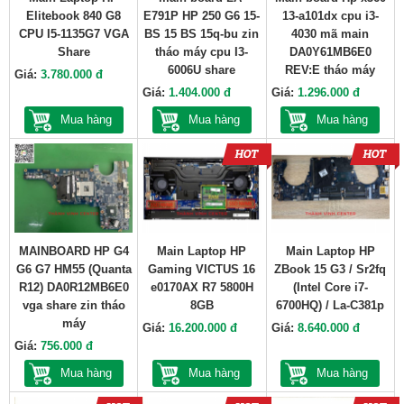
Elitebook 840 G8
E791P HP 250 G6 15-
13-a101dx cpu i3-
CPU I5-1135G7 VGA
BS 15 BS 15q-bu zin
4030 mã main
Share
tháo máy cpu I3-
DA0Y61MB6E0
6006U share
REV:E tháo máy
Giá:
3.780.000 đ
Giá:
1.404.000 đ
Giá:
1.296.000 đ
Mua hàng
Mua hàng
Mua hàng
MAINBOARD HP G4
Main Laptop HP
Main Laptop HP
G6 G7 HM55 (Quanta
Gaming VICTUS 16
ZBook 15 G3 / Sr2fq
R12) DA0R12MB6E0
e0170AX R7 5800H
(Intel Core i7-
vga share zin tháo
8GB
6700HQ) / La-C381p
máy
Giá:
16.200.000 đ
Giá:
8.640.000 đ
Giá:
756.000 đ
Mua hàng
Mua hàng
Mua hàng