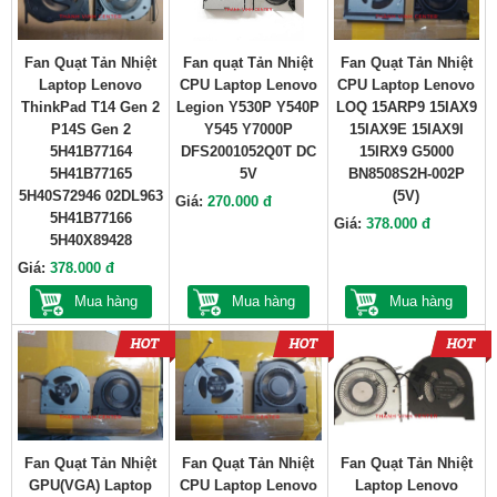
Fan Quạt Tản Nhiệt
Fan quạt Tản Nhiệt
Fan Quạt Tản Nhiệt
Laptop Lenovo
CPU Laptop Lenovo
CPU Laptop Lenovo
ThinkPad T14 Gen 2
Legion Y530P Y540P
LOQ 15ARP9 15IAX9
P14S Gen 2
Y545 Y7000P
15IAX9E 15IAX9I
5H41B77164
DFS2001052Q0T DC
15IRX9 G5000
5H41B77165
5V
BN8508S2H-002P
5H40S72946 02DL963
(5V)
Giá:
270.000 đ
5H41B77166
Giá:
378.000 đ
5H40X89428
Giá:
378.000 đ
Mua hàng
Mua hàng
Mua hàng
Fan Quạt Tản Nhiệt
Fan Quạt Tản Nhiệt
Fan Quạt Tản Nhiệt
GPU(VGA) Laptop
CPU Laptop Lenovo
Laptop Lenovo