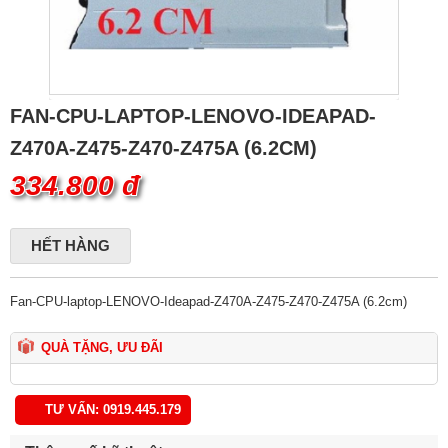
FAN-CPU-LAPTOP-LENOVO-IDEAPAD-
Z470A-Z475-Z470-Z475A (6.2CM)
334.800 đ
HẾT HÀNG
Fan-CPU-laptop-LENOVO-Ideapad-Z470A-Z475-Z470-Z475A (6.2cm)
QUÀ TẶNG, ƯU ĐÃI
TƯ VẤN: 0919.445.179