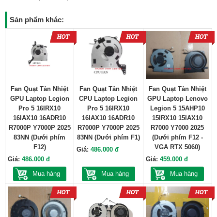
Sản phẩm khác:
Fan Quạt Tản Nhiệt
Fan Quạt Tản Nhiệt
Fan Quạt Tản Nhiệt
GPU Laptop Legion
CPU Laptop Legion
GPU Laptop Lenovo
Pro 5 16IRX10
Pro 5 16IRX10
Legion 5 15AHP10
16IAX10 16ADR10
16IAX10 16ADR10
15IRX10 15IAX10
R7000P Y7000P 2025
R7000P Y7000P 2025
R7000 Y7000 2025
83NN (Dưới phím
83NN (Dưới phím F1)
(Dưới phím F12 -
F12)
VGA RTX 5060)
Giá:
486.000 đ
Giá:
486.000 đ
Giá:
459.000 đ
Mua hàng
Mua hàng
Mua hàng