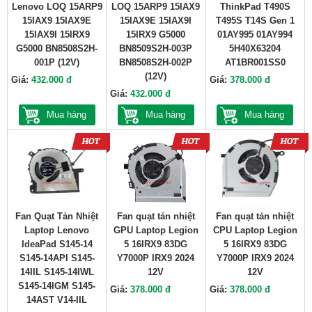
Lenovo LOQ 15ARP9
LOQ 15ARP9 15IAX9
ThinkPad T490S
15IAX9 15IAX9E
15IAX9E 15IAX9I
T495S T14S Gen 1
15IAX9I 15IRX9
15IRX9 G5000
01AY995 01AY994
G5000 BN8508S2H-
BN8509S2H-003P
5H40X63204
001P (12V)
BN8508S2H-002P
AT1BR001SS0
(12V)
Giá:
432.000 đ
Giá:
378.000 đ
Giá:
432.000 đ
Mua hàng
Mua hàng
Mua hàng
Fan Quạt Tản Nhiệt
Fan quạt tản nhiệt
Fan quạt tản nhiệt
Laptop Lenovo
GPU Laptop Legion
CPU Laptop Legion
IdeaPad S145-14
5 16IRX9 83DG
5 16IRX9 83DG
S145-14API S145-
Y7000P IRX9 2024
Y7000P IRX9 2024
14IIL S145-14IWL
12V
12V
S145-14IGM S145-
Giá:
378.000 đ
Giá:
378.000 đ
14AST V14-IIL