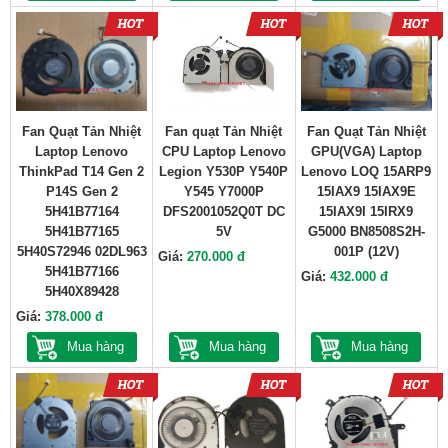
Fan Quạt Tản Nhiệt
Fan quạt Tản Nhiệt
Fan Quạt Tản Nhiệt
Laptop Lenovo
CPU Laptop Lenovo
GPU(VGA) Laptop
ThinkPad T14 Gen 2
Legion Y530P Y540P
Lenovo LOQ 15ARP9
P14S Gen 2
Y545 Y7000P
15IAX9 15IAX9E
5H41B77164
DFS2001052Q0T DC
15IAX9I 15IRX9
5H41B77165
5V
G5000 BN8508S2H-
5H40S72946 02DL963
001P (12V)
Giá:
270.000 đ
5H41B77166
Giá:
432.000 đ
5H40X89428
Giá:
378.000 đ
Mua hàng
Mua hàng
Mua hàng