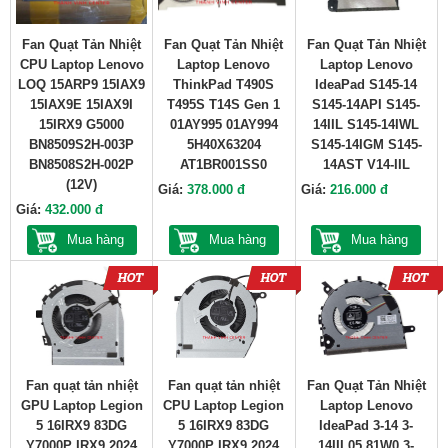
Fan Quạt Tản Nhiệt
Fan Quạt Tản Nhiệt
Fan Quạt Tản Nhiệt
CPU Laptop Lenovo
Laptop Lenovo
Laptop Lenovo
LOQ 15ARP9 15IAX9
ThinkPad T490S
IdeaPad S145-14
15IAX9E 15IAX9I
T495S T14S Gen 1
S145-14API S145-
15IRX9 G5000
01AY995 01AY994
14IIL S145-14IWL
BN8509S2H-003P
5H40X63204
S145-14IGM S145-
BN8508S2H-002P
AT1BR001SS0
14AST V14-IIL
(12V)
Giá:
378.000 đ
Giá:
216.000 đ
Giá:
432.000 đ
Mua hàng
Mua hàng
Mua hàng
Fan quạt tản nhiệt
Fan quạt tản nhiệt
Fan Quạt Tản Nhiệt
GPU Laptop Legion
CPU Laptop Legion
Laptop Lenovo
5 16IRX9 83DG
5 16IRX9 83DG
IdeaPad 3-14 3-
Y7000P IRX9 2024
Y7000P IRX9 2024
14IIL05 81W0 3-