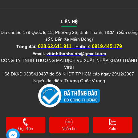
LIÊN HỆ
Địa chỉ: Số 179 Quốc lộ 13, Phường 26, Bình Thạnh, HCM (Gần cổng
số 5 Bến Xe Miền Đông)
028.62.611.911
:
0919.445.179
Tổng đài:
- Hotline
Email:
vitinhthanhvinh@gmail.com
CÔNG TY TNHH THƯƠNG MẠI DỊCH VỤ XUẤT NHẬP KHẨU THÀNH
VINH
Số ĐKKD 0305419437 do Sở KHĐT TP.HCM cấp ngày 29/12/2007
Người đại diện: Trương Quốc Vương
Gọi điện
Nhắn tin
Zalo