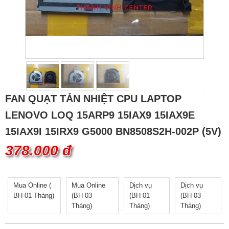
FAN QUẠT TẢN NHIỆT CPU LAPTOP
LENOVO LOQ 15ARP9 15IAX9 15IAX9E
15IAX9I 15IRX9 G5000 BN8508S2H-002P (5V)
378.000 đ
Mua Online (
Mua Online
Dịch vụ
Dịch vụ
BH 01 Tháng)
(BH 03
(BH 01
(BH 03
Tháng)
Tháng)
Tháng)