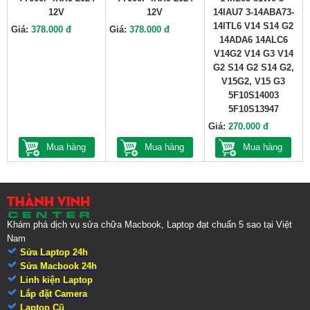
12V
12V
14IAU7 3-14ABA73-
14ITL6 V14 S14 G2
Giá:
378.000 đ
Giá:
378.000 đ
14ADA6 14ALC6
V14G2 V14 G3 V14
G2 S14 G2 S14 G2,
V15G2, V15 G3
5F10S14003
5F10S13947
Giá:
270.000 đ
Mua hàng
Mua hàng
Mua hàng
Khám phá dịch vụ sửa chữa Macbook, Laptop đạt chuẩn 5 sao tại Việt
Nam
Sửa Laptop 24h
Sửa Macbook 24h
Linh kiện Laptop
Lắp đặt Camera
Laptop Cũ