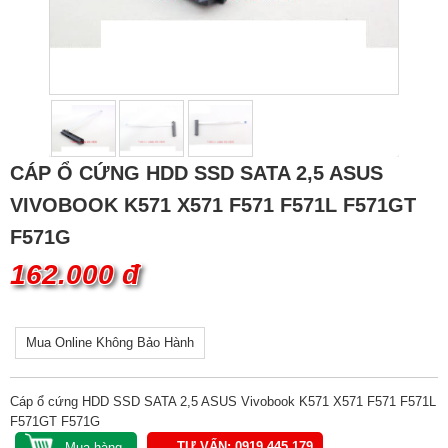
CÁP Ổ CỨNG HDD SSD SATA 2,5 ASUS
VIVOBOOK K571 X571 F571 F571L F571GT
F571G
162.000 đ
Mua Online Không Bảo Hành
Cáp ổ cứng HDD SSD SATA 2,5 ASUS Vivobook K571 X571 F571 F571L
F571GT F571G
TƯ VẤN: 0919.445.179