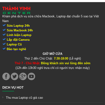
Khám phá dịch vụ sửa chữa Macbook, Laptop đạt chuẩn 5 sao tại Việt
Nam
Sửa Laptop 24h
Sửa Macbook 24h
Linh kiện Laptop
Lắp đặt Camera
Laptop Cũ
Đào tạo nghề
GIỜ MỞ CỬA
Thứ 2 đến Chủ Chật:
7:30-18:00
(Lễ nghỉ)
Thứ 7 - Chủ Nhật:
Đông khách xin vui lòng đến sớm
(12h đến 13h30 nghỉ trưa chỉ có người trực nhận máy)
DỊCH VỤ HOT
Thu mua Laptop cũ giá cao