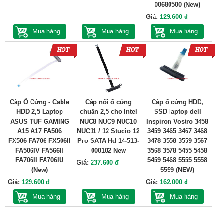
00680500 (New)
Giá:
129.600 đ
Mua hàng
Mua hàng
Mua hàng
Cáp Ổ Cứng - Cable
Cáp nối ổ cứng
Cáp ổ cứng HDD,
HDD 2,5 Laptop
chuẩn 2,5 cho Intel
SSD laptop dell
ASUS TUF GAMING
NUC8 NUC9 NUC10
Inspiron Vostro 3458
A15 A17 FA506
NUC11 / 12 Studio 12
3459 3465 3467 3468
FX506 FA706 FX506II
Pro SATA Hd 14-513-
3478 3558 3559 3567
FA506IV FA566II
000102 New
3568 3578 5455 5458
FA706II FA706IU
5459 5468 5555 5558
Giá:
237.600 đ
(New)
5559 (NEW)
Giá:
129.600 đ
Giá:
162.000 đ
Mua hàng
Mua hàng
Mua hàng