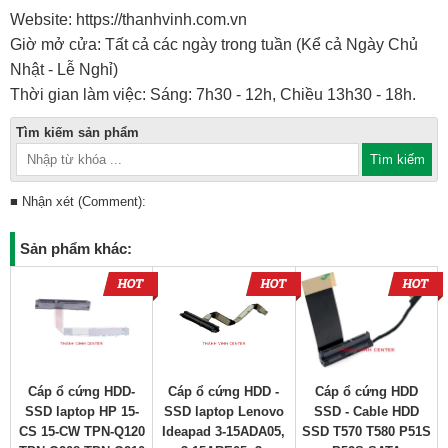
Website: https://thanhvinh.com.vn
Giờ mở cửa: Tất cả các ngày trong tuần (Kể cả Ngày Chủ
Nhật - Lễ Nghỉ)
Thời gian làm việc: Sáng: 7h30 - 12h, Chiều 13h30 - 18h.
Tìm kiếm sản phẩm
■ Nhận xét (Comment):
Sản phẩm khác:
Cáp ổ cứng HDD-
Cáp ổ cứng HDD -
Cáp ổ cứng HDD
SSD laptop HP 15-
SSD laptop Lenovo
SSD - Cable HDD
CS 15-CW TPN-Q120
Ideapad 3-15ADA05,
SSD T570 T580 P51S