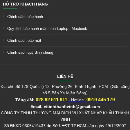
HỖ TRỢ KHÁCH HÀNG
Chính sách bảo hành
Quy định bảo hành màn hình Laptop - Macbook
Chính sách bảo mật
Chính sách quy định chung
LIÊN HỆ
Địa chỉ: Số 179 Quốc lộ 13, Phường 26, Bình Thạnh, HCM (Gần cổng
số 5 Bến Xe Miền Đông)
028.62.611.911
:
0919.445.179
Tổng đài:
- Hotline
Email:
vitinhthanhvinh@gmail.com
CÔNG TY TNHH THƯƠNG MẠI DỊCH VỤ XUẤT NHẬP KHẨU THÀNH
VINH
Số ĐKKD 0305419437 do Sở KHĐT TP.HCM cấp ngày 29/12/2007