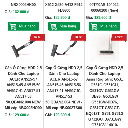
NBX0002HK00
X512 X530 A412 F512
00TY0AS 104022-
FL8600
00060100 (New)
Giá:
162.000 đ
Giá:
183.600 đ
Giá:
129.600 đ
Mua hàng
Mua hàng
Mua hàng
Cáp Ổ Cứng HDD 2,5
Cáp Ổ Cứng HDD 2,5
Cáp Ổ Cứng HDD 2,5
Dành Cho Laptop
Dành Cho Laptop
Dành Cho Laptop
ACER AN515-57
ACER AN515-57
Asus Rog Strix G531
AN515-45 AN515-56
AN515-45 AN515-56
G531G G531GU,
AN517-41 AN517-51
AN517-41 AN517-51
G531GV G531GV-
AN517-53
AN517-53
DB76, G531GW
50.QBAN2.004 NEW
50.QBAN2.004 NEW -
G531GW-DB76,
Mã cáp NBX002HO00
Mã cáp NBX002TS00
G531GT G531GT-
BQ012T, G731 G731G
Giá:
129.600 đ
Giá:
129.600 đ
G731GU. ,G731GW
G731GV 14010-