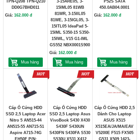
TPN-Q208 TPN-Q210
3-15ARE05, 3-
P52S SATA
DD0G7BHD011
15IML05 81WB
450.0AB04.0001
81WR, 3-15IIL05
Giá:
162.000 đ
Giá:
162.000 đ
81WE, 3-15IGL05, 3-
15ITL05 IdeaPad 5-
15IML S350-15 S350-
15IWL, V15 G1-IML
GS552 NBX0001S900
Giá:
162.000 đ
Mua hàng
Mua hàng
Mua hàng
Cáp Ổ Cứng HDD
Cáp Ổ Cứng HDD
Cáp Ổ Cứng HDD 2,5
SSD 2,5 Laptop Acer
SSD 2,5 Laptop Asus
Dành Cho Laptop
Nitro 5 AN515-44
VivoBook S430 X430
ASUS X515
AN515-55 AN715-51
S430F S430UN
X515EA/JA/MA/EAV
Aspire A715-74G
S430FN S430FA S530
V5200E F515 FX505
EH50F P/N:
S530U X531 X412
G531 X509 1423-