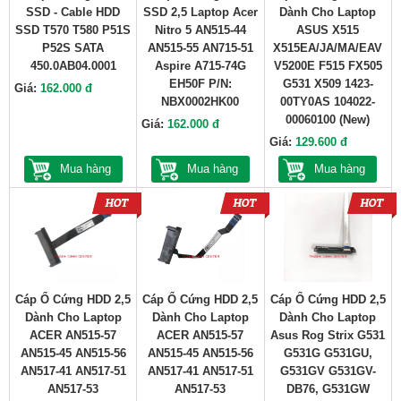
SSD - Cable HDD
SSD 2,5 Laptop Acer
Dành Cho Laptop
SSD T570 T580 P51S
Nitro 5 AN515-44
ASUS X515
P52S SATA
AN515-55 AN715-51
X515EA/JA/MA/EAV
450.0AB04.0001
Aspire A715-74G
V5200E F515 FX505
EH50F P/N:
G531 X509 1423-
Giá:
162.000 đ
NBX0002HK00
00TY0AS 104022-
00060100 (New)
Giá:
162.000 đ
Giá:
129.600 đ
Mua hàng
Mua hàng
Mua hàng
Cáp Ổ Cứng HDD 2,5
Cáp Ổ Cứng HDD 2,5
Cáp Ổ Cứng HDD 2,5
Dành Cho Laptop
Dành Cho Laptop
Dành Cho Laptop
ACER AN515-57
ACER AN515-57
Asus Rog Strix G531
AN515-45 AN515-56
AN515-45 AN515-56
G531G G531GU,
AN517-41 AN517-51
AN517-41 AN517-51
G531GV G531GV-
AN517-53
AN517-53
DB76, G531GW