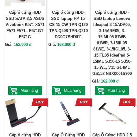
Cáp ổ cứng HDD
Cáp ổ cứng HDD-
Cáp ổ cứng HDD -
SSD SATA 2,5 ASUS
SSD laptop HP 15-
SSD laptop Lenovo
Vivobook K571 X571
CS 15-CW TPN-Q120
Ideapad 3-15ADA05,
F571 F571L F571GT
TPN-Q208 TPN-Q210
3-15ARE05, 3-
F571G
DD0G7BHD011
15IML05 81WB
81WR, 3-15IIL05
Giá:
162.000 đ
Giá:
162.000 đ
81WE, 3-15IGL05, 3-
15ITL05 IdeaPad 5-
15IML S350-15 S350-
15IWL, V15 G1-IML
GS552 NBX0001S900
Giá:
162.000 đ
Mua hàng
Mua hàng
Mua hàng
Cáp ổ cứng HDD
Cáp Ổ Cứng HDD
Cáp Ổ Cứng HDD 2,5