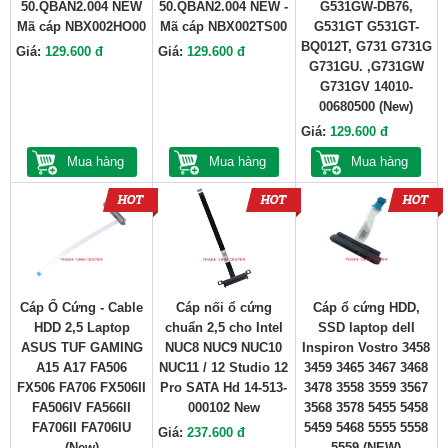
50.QBAN2.004 NEW
50.QBAN2.004 NEW -
G531GW-DB76,
Mã cáp NBX002HO00
Mã cáp NBX002TS00
G531GT G531GT-
BQ012T, G731 G731G
Giá:
129.600 đ
Giá:
129.600 đ
G731GU. ,G731GW
G731GV 14010-
00680500 (New)
Giá:
129.600 đ
Mua hàng
Mua hàng
Mua hàng
Cáp Ổ Cứng - Cable
Cáp nối ổ cứng
Cáp ổ cứng HDD,
HDD 2,5 Laptop
chuẩn 2,5 cho Intel
SSD laptop dell
ASUS TUF GAMING
NUC8 NUC9 NUC10
Inspiron Vostro 3458
A15 A17 FA506
NUC11 / 12 Studio 12
3459 3465 3467 3468
FX506 FA706 FX506II
Pro SATA Hd 14-513-
3478 3558 3559 3567
FA506IV FA566II
000102 New
3568 3578 5455 5458
FA706II FA706IU
5459 5468 5555 5558
Giá:
237.600 đ
(New)
5559 (NEW)