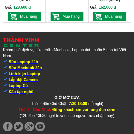
Giá:
129.600 đ
Giá:
162.000 đ
Mua hàng
Mua hàng
Mua hàng
Khám phá dịch vụ sửa chữa Macbook, Laptop đạt chuẩn 5 sao tại Việt
Nam
Sửa Laptop 24h
Sửa Macbook 24h
Linh kiện Laptop
Lắp đặt Camera
Laptop Cũ
Đào tạo nghề
GIỜ MỞ CỬA
Thứ 2 đến Chủ Chật:
7:30-18:00
(Lễ nghỉ)
Thứ 7 - Chủ Nhật:
Đông khách xin vui lòng đến sớm
(12h đến 13h30 nghỉ trưa chỉ có người trực nhận máy)