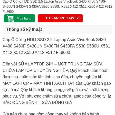
Cáp Ổ Cứng HDD SSD 2,5 Laptop Asus VivoBook S430 X430 S430F
S430UN S430FN S430FA S530 S530U X531 X412 X512 X530 A412 F512
FL8600
TƯ VẤN: 0919.445.179
Thông số kỹ thuật
Cáp Ổ Cứng HDD SSD 2,5 Laptop Asus VivoBook S430
X430 S430F S430UN S430FN S430FA S530 S530U X531
X412 X512 X530 A412 F512 FL8600
Đến với SỬA LAPTOP 24H – MỘT TRUNG TÂM SỬA
CHỮA LAPTOP CHUYÊN NGHIÊP, Quý khách luôn nhận
được sự chăm sóc tận tình, chu đáo, chuyên nghiệp khi
MÁY LAPTOP – MÁY TÍNH XÁCH TAY của Qúy khách gặp
sự cố mà Qúy khách không lo ngại về giá cả và chất lượng
phục vụ. Với phương châm sửa chữa laptop của công ty là:
BÁO ĐÚNG BỆNH – SỬA ĐÚNG GIÁ
Giá trên chưa bao gồm công thay và không bảo hành.