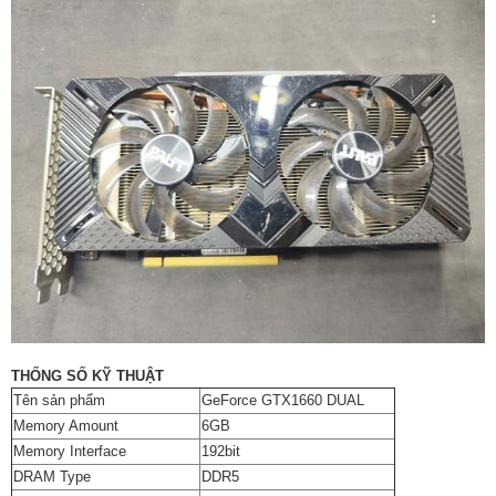
THỐNG SỐ KỸ THUẬT
Tên sản phẩm
GeForce GTX1660 DUAL
Memory Amount
6GB
Memory Interface
192bit
DRAM Type
DDR5