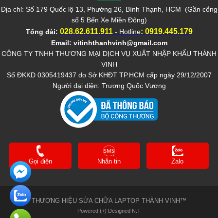
Địa chỉ: Số 179 Quốc lộ 13, Phường 26, Bình Thạnh, HCM (Gần cổng
số 5 Bến Xe Miền Đông)
028.62.611.911
:
0919.445.179
Tổng đài:
- Hotline
Email:
vitinhthanhvinh@gmail.com
CÔNG TY TNHH THƯƠNG MẠI DỊCH VỤ XUẤT NHẬP KHẨU THÀNH
VINH
Số ĐKKD 0305419437 do Sở KHĐT TP.HCM cấp ngày 29/12/2007
Người đại diện: Trương Quốc Vương
Gọi điện
Nhắn tin
Zalo
THƯƠNG HIỆU SỬA CHỮA LAPTOP THÀNH VINH™
Powered (+) Designed N.T