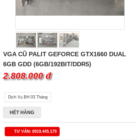
VGA CŨ PALIT GEFORCE GTX1660 DUAL
6GB GDD (6GB/192BIT/DDR5)
2.808.000 đ
Dịch Vụ BH 03 Tháng
HẾT HÀNG
TƯ VẤN: 0919.445.179