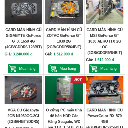
CARD MÀN HÌNH CŨ
CARD MÀN HÌNH CŨ
CARD MÀN HÌNH CŨ
GIGABYTE GeForce
ZOTAC GeForce GT
MSI GeForce GT
GTX 1650 4G
1030 2G
1030 AERO ITX 2G
(4GB/GDDR6/128BIT)
(2GB/GDDR5/64BIT)
OC
(2GB/GDDR5/64BIT)
Giá:
3.240.000 đ
Giá:
1.512.000 đ
Giá:
1.512.000 đ
Mua hàng
Mua hàng
Mua hàng
VGA CŨ Gigabyte
Ổ cứng PC máy tính
CARD MÀN HÌNH CŨ
2GB N1030OC-2GI
để bàn HDD Các
PowerColor RX 570
(2GB/64BIT/DDR5)
Hãng Seagate, WD
4GB
Loại 1TB, 1.5TB, 2TB
(4GB/GDDR5/256BIT)