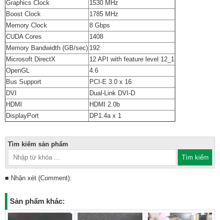
Graphics Clock
1530 MHz
Boost Clock
1785 MHz
Memory Clock
8 Gbps
CUDA Cores
1408
Memory Bandwidth (GB/sec)
192
Microsoft DirectX
12 API with feature level 12_1
OpenGL
4.6
Bus Support
PCI-E 3.0 x 16
DVI
Dual-Link DVI-D
HDMI
HDMI 2.0b
DisplayPort
DP1.4a x 1
Tìm kiếm sản phẩm
■ Nhận xét (Comment):
Sản phẩm khác: