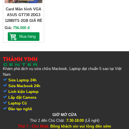
Card Màn hình VGA
ASUS GT730 2DG3
128BITS 2GB GIÁ RẺ
Giá:
756.000 đ
Mua hàng
Khám phá dịch vụ sửa chữa Macbook, Laptop đạt chuẩn 5 sao tại Việt
Nam
Sửa Laptop 24h
Sửa Macbook 24h
Linh kiện Laptop
Lắp đặt Camera
Laptop Cũ
Đào tạo nghề
GIỜ MỞ CỬA
Thứ 2 đến Chủ Chật:
7:30-18:00
(Lễ nghỉ)
Thứ 7 - Chủ Nhật:
Đông khách xin vui lòng đến sớm