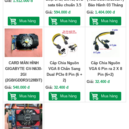
Giá:
1.512.000 đ
sata tiêu chuẩn 3.5
Bảo Hành 03 Tháng
Giá:
594.000 đ
Giá:
1.404.000 đ
Mua hàng
Mua hàng
Mua hàng
CARD MÀN HÌNH
Cáp Chia Nguồn
Cáp Chia Nguồn
GIGABYTE GV-N630-
VGA 8 Chân Sang
VGA 6 Pin ra 2 X 8
2GI
Dual PCIe 8 Pin (6 +
Pin (6+2)
(2GB/GDDR3/128BIT)
2)
Giá:
32.400 đ
Giá:
540.000 đ
Giá:
32.400 đ
Mua hàng
Mua hàng
Mua hàng