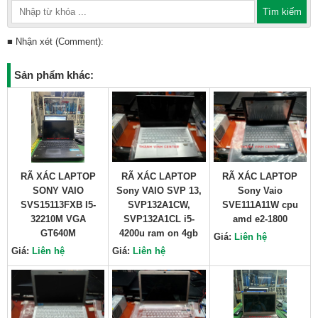
■ Nhận xét (Comment):
Sản phẩm khác:
RÃ XÁC LAPTOP
RÃ XÁC LAPTOP
RÃ XÁC LAPTOP
SONY VAIO
Sony VAIO SVP 13,
Sony Vaio
SVS15113FXB I5-
SVP132A1CW,
SVE111A11W cpu
32210M VGA
SVP132A1CL i5-
amd e2-1800
GT640M
4200u ram on 4gb
Giá:
Liên hệ
Giá:
Liên hệ
Giá:
Liên hệ