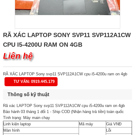
RÃ XÁC LAPTOP SONY SVP11 SVP112A1CW
CPU I5-4200U RAM ON 4GB
Liên hệ
RÃ XÁC LAPTOP Sony svp11 SVP112A1CW cpu i5-4200u ram on 4gb
TƯ VẤN: 0919.445.179
Thông số kỹ thuật
Rã xác LAPTOP Sony svp11 SVP112A1CW cpu i5-4200u ram on 4gb
Bảo hành 03 tháng 1 đổi 1 - Ship COD (Nhận hàng trả tiền) toàn quốc
Tình trạng: Máy main chạy
Linh kiện laptop
Mã máy
Giá VNĐ
Màn hình
Lỗi