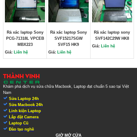
Rả xác laptop Sony
Rả xác laptop Sony
Rã xác laptop sony
PCG-71318L VPCEB
SVF15217SGW
SVF142C29W HK8
MBX223
SVF15 HK9
Giá:
Liên hệ
Giá:
Liên hệ
Giá:
Liên hệ
Khám phá dịch vụ sửa chữa Macbook, Laptop đạt chuẩn 5 sao tại Việt
Nam
Sửa Laptop 24h
Sửa Macbook 24h
Linh kiện Laptop
Lắp đặt Camera
Laptop Cũ
Đào tạo nghề
GIỜ MỞ CỬA