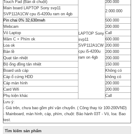
Touch Pad (Bàn di chuột)
200.000
Main board LAPTOP Sony svp11
2.000.000
SVP112A1CW cpu i5-4200u ram on 4gb
Pin chai 0% 32,630mwh
500.000
Webcam
200.000
Vỏ Laptop
Call
LAPTOP
Sony
Mâm C + Phím ok
600.000
svp11
Loa ok
SVP112A1CW
200.000
cpu i5-4200u
Bản lề
200.000
ram on 4gb
Quạt tản nhiệt
200.000
Bộ ống đồng tản nhiệt
150.000
Board usb cáp
Không có
Cáp ổ cứng HDD
không có
Cáp màn hình
200.000
Card Wifi
200.000
Phụ kiện khác
Call
Lưu ý:
- Giá trên, chưa bao gồm phí vận chuyển. ( Công thay từ 100-200VND)
- Mainboard, màn hình, cáp, phím, chuột: Bảo hành 03T - Vỏ, loa: Bao
test.
Tìm kiếm sản phẩm