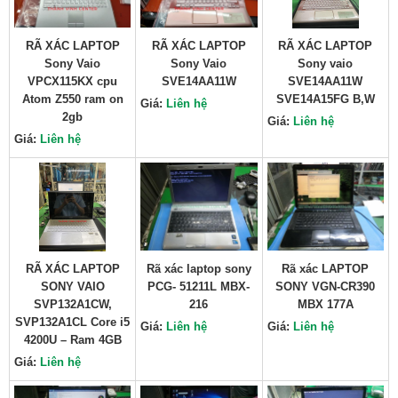
RÃ XÁC LAPTOP
RÃ XÁC LAPTOP
RÃ XÁC LAPTOP
Sony Vaio
Sony Vaio
Sony vaio
VPCX115KX cpu
SVE14AA11W
SVE14AA11W
Atom Z550 ram on
SVE14A15FG B,W
Giá:
Liên hệ
2gb
Giá:
Liên hệ
Giá:
Liên hệ
RÃ XÁC LAPTOP
Rã xác laptop sony
Rã xác LAPTOP
SONY VAIO
PCG- 51211L MBX-
SONY VGN-CR390
SVP132A1CW,
216
MBX 177A
SVP132A1CL Core i5
Giá:
Liên hệ
Giá:
Liên hệ
4200U – Ram 4GB
Giá:
Liên hệ