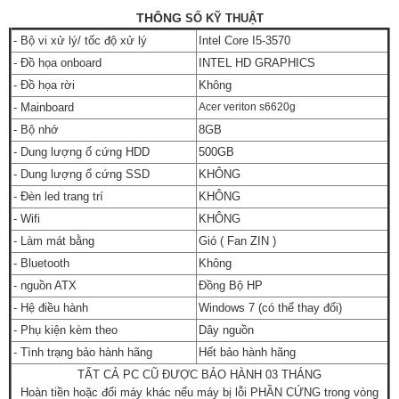
THÔNG
SỐ KỸ THUẬT
- Bộ vi xử lý/ tốc độ xử lý
Intel Core I5-3570
- Đồ họa onboard
INTEL HD GRAPHICS
- Đồ họa rời
Không
- Mainboard
Acer veriton s6620g
- Bộ nhớ
8GB
- Dung lượng ổ cứng HDD
500GB
- Dung lượng ổ cứng SSD
KHÔNG
- Đèn led trang trí
KHÔNG
- Wifi
KHÔNG
- Làm mát bằng
Gió ( Fan ZIN )
- Bluetooth
Không
- nguồn ATX
Đồng Bộ HP
- Hệ điều hành
Windows 7 (có thể thay đổi)
- Phụ kiện kèm theo
Dây nguồn
- Tình trạng bảo hành hãng
Hết bảo hành hãng
TẤT CẢ PC CŨ ĐƯỢC BẢO HÀNH 03 THÁNG
Hoàn tiền hoặc đổi máy khác nếu máy bị lỗi PHẦN CỨNG trong vòng