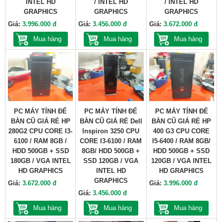
INTEL HD
/ INTEL HD
/ INTEL HD
GRAPHICS
GRAPHICS
GRAPHICS
Giá:
3.996.000 đ
Giá:
3.456.000 đ
Giá:
3.672.000 đ
Mua hàng
Mua hàng
Mua hàng
PC MÁY TÍNH ĐỂ
PC MÁY TÍNH ĐỂ
PC MÁY TÍNH ĐỂ
BÀN CŨ GIÁ RẺ HP
BÀN CŨ GIÁ RẺ Dell
BÀN CŨ GIÁ RẺ HP
280G2 CPU CORE I3-
Inspiron 3250 CPU
400 G3 CPU CORE
6100 / RAM 8GB /
CORE I3-6100 / RAM
I5-6400 / RAM 8GB/
HDD 500GB + SSD
8GB/ HDD 500GB +
HDD 500GB + SSD
180GB / VGA INTEL
SSD 120GB / VGA
120GB / VGA INTEL
HD GRAPHICS
INTEL HD
HD GRAPHICS
GRAPHICS
Giá:
3.672.000 đ
Giá:
3.996.000 đ
Giá:
3.456.000 đ
Mua hàng
Mua hàng
Mua hàng