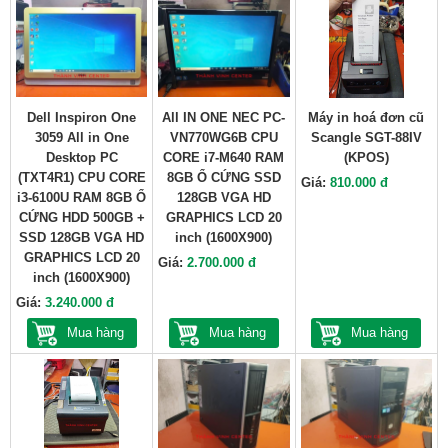
Dell Inspiron One
All IN ONE NEC PC-
Máy in hoá đơn cũ
3059 All in One
VN770WG6B CPU
Scangle SGT-88IV
Desktop PC
CORE i7-M640 RAM
(KPOS)
(TXT4R1) CPU CORE
8GB Ổ CỨNG SSD
Giá:
810.000 đ
i3-6100U RAM 8GB Ổ
128GB VGA HD
CỨNG HDD 500GB +
GRAPHICS LCD 20
SSD 128GB VGA HD
inch (1600X900)
GRAPHICS LCD 20
Giá:
2.700.000 đ
inch (1600X900)
Giá:
3.240.000 đ
Mua hàng
Mua hàng
Mua hàng