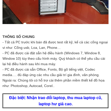
THÔNG SỐ CHUNG
- Tất cả PC trước khi bán đã được test rất kỹ, kể cả các cổng ngoại
vi như: Cổng usb, Loa, Lan, Phone…
- PC đã được cài đặt sẳn hệ điều hành (Windows 7, Window 8,
Window 10) tùy theo cấu hình máy. Quý khách có thể yêu cầu cài
lại hệ điều hành sau khi mua máy.
- PC đã được cài sẳn Office, Fonts, Bộ gõ tiếng việt, Codec
media…. đủ đáp ứng các nhu cầu giải trí gia đình, văn phòng.
Ngoài ra: Chúng tôi có hỗ trợ cài thêm phần mềm thiết kế đồ họa
như: Photoshop, Autocad, Corel..
Đặc biệt: Nhận trao đổi laptop, thu mua laptop cũ,
laptop hư giá cao.