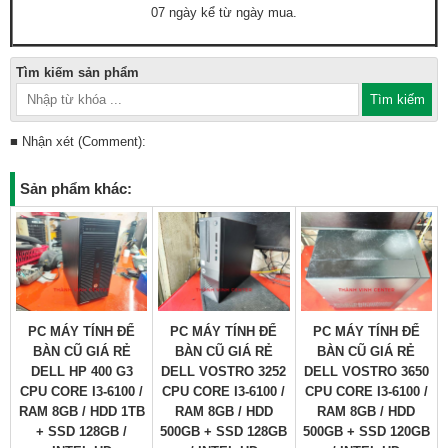
07 ngày kể từ ngày mua.
Tìm kiếm sản phẩm
■ Nhận xét (Comment):
Sản phẩm khác:
PC MÁY TÍNH ĐỂ
PC MÁY TÍNH ĐỂ
PC MÁY TÍNH ĐỂ
BÀN CŨ GIÁ RẺ
BÀN CŨ GIÁ RẺ
BÀN CŨ GIÁ RẺ
DELL HP 400 G3
DELL VOSTRO 3252
DELL VOSTRO 3650
CPU CORE I3-6100 /
CPU CORE I3-6100 /
CPU CORE I3-6100 /
RAM 8GB / HDD 1TB
RAM 8GB / HDD
RAM 8GB / HDD
+ SSD 128GB /
500GB + SSD 128GB
500GB + SSD 120GB