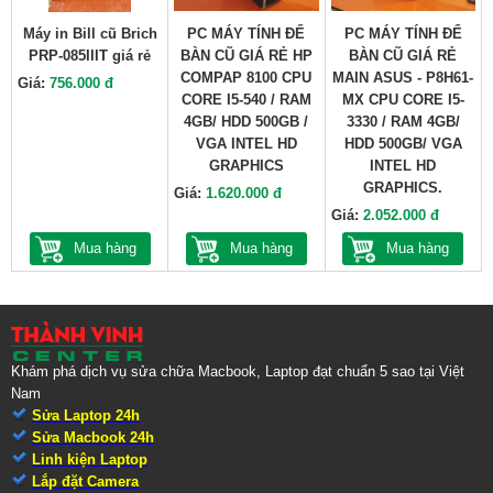
Máy in Bill cũ Brich
PC MÁY TÍNH ĐỂ
PC MÁY TÍNH ĐỂ
PRP-085IIIT giá rẻ
BÀN CŨ GIÁ RẺ HP
BÀN CŨ GIÁ RẺ
COMPAP 8100 CPU
MAIN ASUS - P8H61-
Giá:
756.000 đ
CORE I5-540 / RAM
MX CPU CORE I5-
4GB/ HDD 500GB /
3330 / RAM 4GB/
VGA INTEL HD
HDD 500GB/ VGA
GRAPHICS
INTEL HD
GRAPHICS.
Giá:
1.620.000 đ
Giá:
2.052.000 đ
Mua hàng
Mua hàng
Mua hàng
Khám phá dịch vụ sửa chữa Macbook, Laptop đạt chuẩn 5 sao tại Việt
Nam
Sửa Laptop 24h
Sửa Macbook 24h
Linh kiện Laptop
Lắp đặt Camera