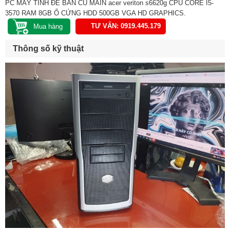
PC MÁY TÍNH ĐỂ BÀN CŨ MAIN acer veriton s6620g CPU CORE I5-
3570 RAM 8GB Ổ CỨNG HDD 500GB VGA HD GRAPHICS.
TƯ VẤN: 0919.445.179
Thông số kỹ thuật