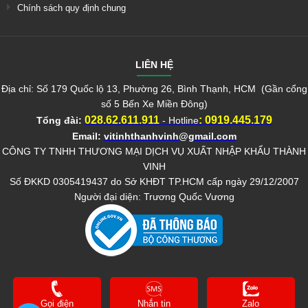
Chính sách quy định chung
LIÊN HỆ
Địa chỉ: Số 179 Quốc lộ 13, Phường 26, Bình Thạnh, HCM (Gần cổng
số 5 Bến Xe Miền Đông)
028.62.611.911
:
0919.445.179
Tổng đài:
- Hotline
Email:
vitinhthanhvinh@gmail.com
CÔNG TY TNHH THƯƠNG MẠI DỊCH VỤ XUẤT NHẬP KHẨU THÀNH
VINH
Số ĐKKD 0305419437 do Sở KHĐT TP.HCM cấp ngày 29/12/2007
Người đại diện: Trương Quốc Vương
Gọi điện
Nhắn tin
Zalo