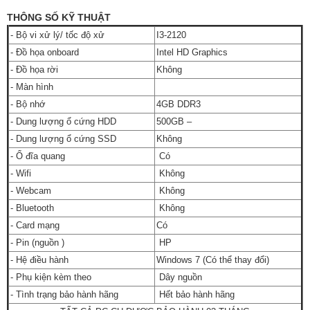
THÔNG SỐ KỸ THUẬT
- Bộ vi xử lý/ tốc độ xử
I3-2120
- Đồ họa onboard
Intel HD Graphics
- Đồ họa rời
Không
- Màn hình
- Bộ nhớ
4GB DDR3
- Dung lượng ổ cứng HDD
500GB –
- Dung lượng ổ cứng SSD
Không
- Ổ đĩa quang
Có
- Wifi
Không
- Webcam
Không
- Bluetooth
Không
- Card mạng
Có
- Pin (nguồn )
HP
- Hệ điều hành
Windows 7 (Có thể thay đổi)
- Phụ kiện kèm theo
Dây nguồn
- Tình trạng bảo hành hãng
Hết bảo hành hãng