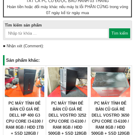
TẤT CẢ PC CU ĐƯỢC BẢO HÀNH 03 THÁNG
Hoàn tiền hoặc đổi máy khác nếu máy bị lỗi PHẦN CỨNG trong vòng
07 ngày kể từ ngày mua
Tìm kiếm sản phẩm
■ Nhận xét (Comment):
Sản phẩm khác:
PC MÁY TÍNH ĐỂ
PC MÁY TÍNH ĐỂ
PC MÁY TÍNH ĐỂ
BÀN CŨ GIÁ RẺ
BÀN CŨ GIÁ RẺ
BÀN CŨ GIÁ RẺ
DELL HP 400 G3
DELL VOSTRO 3252
DELL VOSTRO 3650
CPU CORE I3-6100 /
CPU CORE I3-6100 /
CPU CORE I3-6100 /
RAM 8GB / HDD 1TB
RAM 8GB / HDD
RAM 8GB / HDD
+ SSD 128GB /
500GB + SSD 128GB
500GB + SSD 120GB