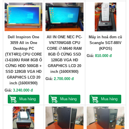
Dell Inspiron One
All IN ONE NEC PC-
Máy in hoá đơn cũ
3059 All in One
VN770WG6B CPU
Scangle SGT-88IV
Desktop PC
CORE i7-M640 RAM
(KPOS)
(TXT4R1) CPU CORE
8GB Ổ CỨNG SSD
Giá:
810.000 đ
i3-6100U RAM 8GB Ổ
128GB VGA HD
CỨNG HDD 500GB +
GRAPHICS LCD 20
SSD 128GB VGA HD
inch (1600X900)
GRAPHICS LCD 20
Giá:
2.700.000 đ
inch (1600X900)
Giá:
3.240.000 đ
Mua hàng
Mua hàng
Mua hàng