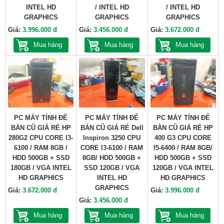
INTEL HD
/ INTEL HD
/ INTEL HD
GRAPHICS
GRAPHICS
GRAPHICS
Giá:
3.996.000 đ
Giá:
3.456.000 đ
Giá:
3.672.000 đ
Mua hàng
Mua hàng
Mua hàng
PC MÁY TÍNH ĐỂ
PC MÁY TÍNH ĐỂ
PC MÁY TÍNH ĐỂ
BÀN CŨ GIÁ RẺ HP
BÀN CŨ GIÁ RẺ Dell
BÀN CŨ GIÁ RẺ HP
280G2 CPU CORE I3-
Inspiron 3250 CPU
400 G3 CPU CORE
6100 / RAM 8GB /
CORE I3-6100 / RAM
I5-6400 / RAM 8GB/
HDD 500GB + SSD
8GB/ HDD 500GB +
HDD 500GB + SSD
180GB / VGA INTEL
SSD 120GB / VGA
120GB / VGA INTEL
HD GRAPHICS
INTEL HD
HD GRAPHICS
GRAPHICS
Giá:
3.672.000 đ
Giá:
3.996.000 đ
Giá:
3.456.000 đ
Mua hàng
Mua hàng
Mua hàng