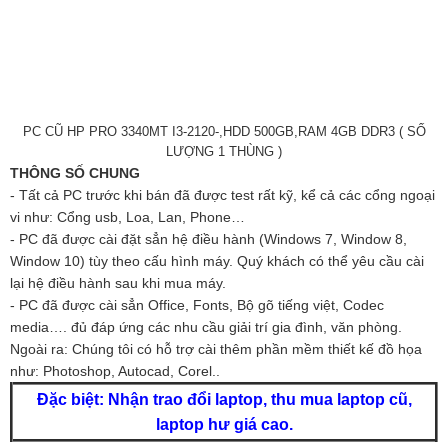
PC CŨ HP PRO 3340MT I3-2120-,HDD 500GB,RAM 4GB DDR3 ( SỐ
LƯỢNG 1 THÙNG )
THÔNG SỐ CHUNG
- Tất cả PC trước khi bán đã được test rất kỹ, kể cả các cổng ngoại
vi như: Cổng usb, Loa, Lan, Phone…
- PC đã được cài đặt sẳn hệ điều hành (Windows 7, Window 8,
Window 10) tùy theo cấu hình máy. Quý khách có thể yêu cầu cài
lại hệ điều hành sau khi mua máy.
- PC đã được cài sẳn Office, Fonts, Bộ gõ tiếng việt, Codec
media…. đủ đáp ứng các nhu cầu giải trí gia đình, văn phòng.
Ngoài ra: Chúng tôi có hỗ trợ cài thêm phần mềm thiết kế đồ họa
như: Photoshop, Autocad, Corel..
Đặc biệt: Nhận trao đổi laptop, thu mua laptop cũ,
laptop hư giá cao.