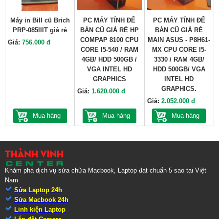
Máy in Bill cũ Brich
PC MÁY TÍNH ĐỂ
PC MÁY TÍNH ĐỂ
PRP-085IIIT giá rẻ
BÀN CŨ GIÁ RẺ HP
BÀN CŨ GIÁ RẺ
COMPAP 8100 CPU
MAIN ASUS - P8H61-
Giá:
756.000 đ
CORE I5-540 / RAM
MX CPU CORE I5-
4GB/ HDD 500GB /
3330 / RAM 4GB/
VGA INTEL HD
HDD 500GB/ VGA
GRAPHICS
INTEL HD
GRAPHICS.
Giá:
1.620.000 đ
Giá:
2.052.000 đ
Mua hàng
Mua hàng
Mua hàng
Khám phá dịch vụ sửa chữa Macbook, Laptop đạt chuẩn 5 sao tại Việt
Nam
Sửa Laptop 24h
Sửa Macbook 24h
Linh kiện Laptop