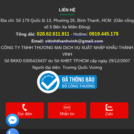
LIÊN HỆ
Địa chỉ: Số 179 Quốc lộ 13, Phường 26, Bình Thạnh, HCM (Gần cổng
số 5 Bến Xe Miền Đông)
028.62.611.911
:
0919.445.179
Tổng đài:
- Hotline
Email:
vitinhthanhvinh@gmail.com
CÔNG TY TNHH THƯƠNG MẠI DỊCH VỤ XUẤT NHẬP KHẨU THÀNH
VINH
Số ĐKKD 0305419437 do Sở KHĐT TP.HCM cấp ngày 29/12/2007
Người đại diện: Trương Quốc Vương
Gọi điện
Nhắn tin
Zalo