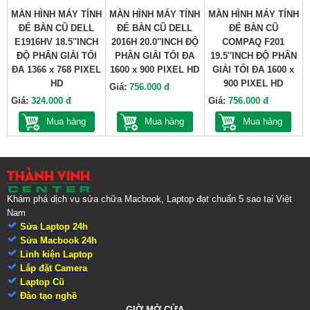
MÀN HÌNH MÁY TÍNH
MÀN HÌNH MÁY TÍNH
MÀN HÌNH MÁY TÍNH
ĐỂ BÀN CŨ DELL
ĐỂ BÀN CŨ DELL
ĐỂ BÀN CŨ
E1916HV 18.5''INCH
2016H 20.0''INCH ĐỘ
COMPAQ F201
ĐỘ PHÂN GIẢI TỐI
PHÂN GIẢI TỐI ĐA
19.5''INCH ĐỘ PHÂN
ĐA 1366 x 768 PIXEL
1600 x 900 PIXEL HD
GIẢI TỐI ĐA 1600 x
HD
900 PIXEL HD
Giá:
756.000 đ
Giá:
324.000 đ
Giá:
756.000 đ
Mua hàng
Mua hàng
Mua hàng
Khám phá dịch vụ sửa chữa Macbook, Laptop đạt chuẩn 5 sao tại Việt
Nam
Sửa Laptop 24h
Sửa Macbook 24h
Linh kiện Laptop
Lắp đặt Camera
Laptop Cũ
Đào tạo nghề
GIỜ MỞ CỬA