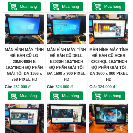
Mua hàng
Mua hàng
Mua hàng
MÀN HÌNH MÁY TÍNH
MÀN HÌNH MÁY TÍNH
MÀN HÌNH MÁY TÍNH
ĐỂ BÀN CŨ LG
ĐỂ BÀN CŨ DELL
ĐỂ BÀN CŨ ACER
20MK400H-B
E2020H 19.5''INCH
K202HQL 19.5''INCH
19.5''INCH ĐỘ PHÂN
ĐỘ PHÂN GIẢI TỐI
ĐỘ PHÂN GIẢI TỐI
GIẢI TỐI ĐA 1366 x
ĐA 1600 x 900 PIXEL
ĐA 1600 x 900 PIXEL
768 PIXEL HD
HD
HD
Giá:
432.000 đ
Giá:
324.000 đ
Giá:
324.000 đ
Mua hàng
Mua hàng
Mua hàng