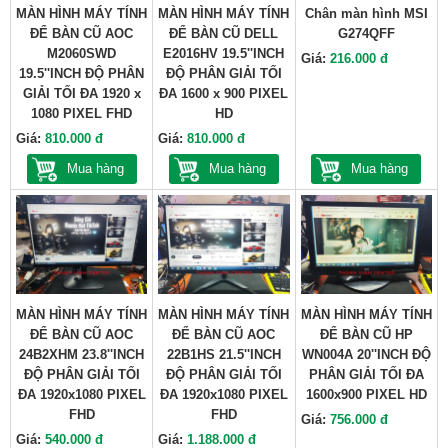
MÀN HÌNH MÁY TÍNH
MÀN HÌNH MÁY TÍNH
Chân màn hình MSI
ĐỂ BÀN CŨ AOC
ĐỂ BÀN CŨ DELL
G274QFF
M2060SWD
E2016HV 19.5''INCH
Giá:
216.000 đ
19.5''INCH ĐỘ PHÂN
ĐỘ PHÂN GIẢI TỐI
GIẢI TỐI ĐA 1920 x
ĐA 1600 x 900 PIXEL
1080 PIXEL FHD
HD
Giá:
810.000 đ
Giá:
810.000 đ
Mua hàng
Mua hàng
Mua hàng
MÀN HÌNH MÁY TÍNH
MÀN HÌNH MÁY TÍNH
MÀN HÌNH MÁY TÍNH
ĐỂ BÀN CŨ AOC
ĐỂ BÀN CŨ AOC
ĐỂ BÀN CŨ HP
24B2XHM 23.8''INCH
22B1HS 21.5''INCH
WN004A 20''INCH ĐỘ
ĐỘ PHÂN GIẢI TỐI
ĐỘ PHÂN GIẢI TỐI
PHÂN GIẢI TỐI ĐA
ĐA 1920x1080 PIXEL
ĐA 1920x1080 PIXEL
1600x900 PIXEL HD
FHD
FHD
Giá:
756.000 đ
Giá:
540.000 đ
Giá:
1.188.000 đ