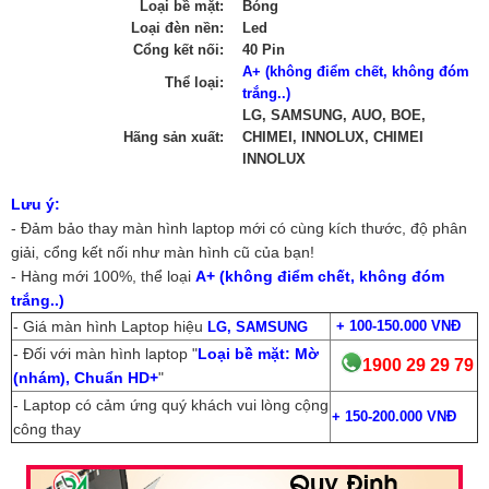
Loại bề mặt:
Bóng
Loại đèn nền:
Led
Cổng kết nối:
40 Pin
A+ (không điểm chết, không đóm
Thể loại:
trắng..)
LG, SAMSUNG, AUO, BOE,
Hãng sản xuất:
CHIMEI, INNOLUX, CHIMEI
INNOLUX
Lưu ý:
- Đảm bảo thay màn hình laptop mới có cùng kích thước, độ phân
giải, cổng kết nối như màn hình cũ của bạn!
- Hàng mới 100%, thể loại
A+ (không điểm chết, không đóm
trắng..)
- Giá màn hình Laptop hiệu
+
100-150.000 VNĐ
LG, SAMSUNG
- Đối với màn hình laptop "
Loại bề mặt: Mờ
1900 29 29 79
(nhám), Chuẩn HD+
"
- Laptop có cảm ứng quý khách vui lòng cộng
+
150-200.000 VNĐ
công thay