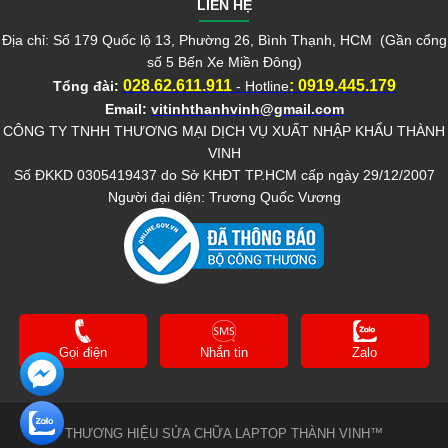
LIÊN HỆ
Địa chỉ: Số 179 Quốc lộ 13, Phường 26, Bình Thạnh, HCM (Gần cổng
số 5 Bến Xe Miền Đông)
028.62.611.911
:
0919.445.179
Tổng đài:
- Hotline
Email:
vitinhthanhvinh@gmail.com
CÔNG TY TNHH THƯƠNG MẠI DỊCH VỤ XUẤT NHẬP KHẨU THÀNH
VINH
Số ĐKKD 0305419437 do Sở KHĐT TP.HCM cấp ngày 29/12/2007
Người đại diện: Trương Quốc Vương
Gọi điện
Nhắn tin
Zalo
THƯƠNG HIỆU SỬA CHỮA LAPTOP THÀNH VINH™