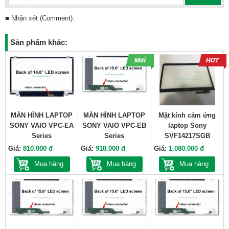
■ Nhận xét (Comment):
Sản phẩm khác:
MÀN HÌNH LAPTOP
MÀN HÌNH LAPTOP
Mặt kính cảm ứng
SONY VAIO VPC-EA
SONY VAIO VPC-EB
laptop Sony
Series
Series
SVF14217SGB
Giá:
810.000 đ
Giá:
918.000 đ
Giá:
1.080.000 đ
Mua hàng
Mua hàng
Mua hàng