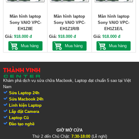
Màn hình laptop
Màn hình laptop
Màn hình laptop
Sony VAIO VPC-
Sony VAIO VPC-
Sony VAIO VPC-
EH1Z8E
EH1Z1R/B
EH1Z1E/L
Giá:
918.000 đ
Giá:
918.000 đ
Giá:
918.000 đ
Mua hàng
Mua hàng
Mua hàng
Khám phá dịch vụ sửa chữa Macbook, Laptop đạt chuẩn 5 sao tại Việt
Nam
Sửa Laptop 24h
Sửa Macbook 24h
Linh kiện Laptop
Lắp đặt Camera
Laptop Cũ
Đào tạo nghề
GIỜ MỞ CỬA
Thứ 2 đến Chủ Chật:
7:30-18:00
(Lễ nghỉ)