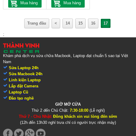
Mua hàng
Mua hàng
Trang đầu
<
14
15
16
17
;
Khám phá dịch vụ sửa chữa Macbook, Laptop đạt chuẩn 5 sao tại Việt
Nam
Sửa Laptop 24h
Sửa Macbook 24h
Linh kiện Laptop
Lắp đặt Camera
Laptop Cũ
Đào tạo nghề
GIỜ MỞ CỬA
Thứ 2 đến Chủ Chật:
7:30-18:00
(Lễ nghỉ)
Thứ 7 - Chủ Nhật:
Đông khách xin vui lòng đến sớm
(12h đến 13h30 nghỉ trưa chỉ có người trực nhận máy)