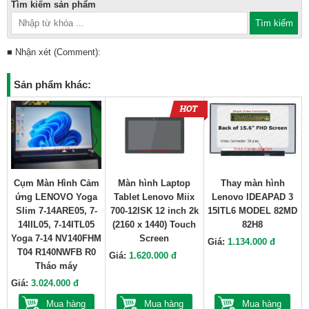
Tìm kiếm sản phẩm
■ Nhận xét (Comment):
Sản phẩm khác:
Cụm Màn Hình Cảm
Màn hình Laptop
Thay màn hình
ứng LENOVO Yoga
Tablet Lenovo Miix
Lenovo IDEAPAD 3
Slim 7-14ARE05, 7-
700-12ISK 12 inch 2k
15ITL6 MODEL 82MD
14IIL05, 7-14ITL05
(2160 x 1440) Touch
82H8
Yoga 7-14 NV140FHM
Screen
Giá:
1.134.000 đ
T04 R140NWFB R0
Giá:
1.620.000 đ
Tháo máy
Giá:
3.024.000 đ
Mua hàng
Mua hàng
Mua hàng