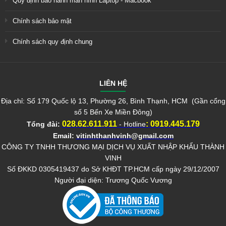
Quy định bảo hành màn hình Laptop - Macbook
Chính sách bảo mật
Chính sách quy định chung
LIÊN HỆ
Địa chỉ: Số 179 Quốc lộ 13, Phường 26, Bình Thạnh, HCM (Gần cổng
số 5 Bến Xe Miền Đông)
028.62.611.911
:
0919.445.179
Tổng đài:
- Hotline
Email:
vitinhthanhvinh@gmail.com
CÔNG TY TNHH THƯƠNG MẠI DỊCH VỤ XUẤT NHẬP KHẨU THÀNH
VINH
Số ĐKKD 0305419437 do Sở KHĐT TP.HCM cấp ngày 29/12/2007
Người đại diện: Trương Quốc Vương