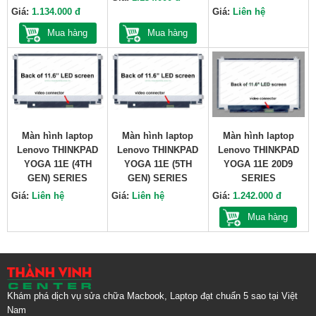
Giá:
1.134.000 đ
Giá:
Liên hệ
Mua hàng
Mua hàng
Màn hình laptop
Màn hình laptop
Màn hình laptop
Lenovo THINKPAD
Lenovo THINKPAD
Lenovo THINKPAD
YOGA 11E (4TH
YOGA 11E (5TH
YOGA 11E 20D9
GEN) SERIES
GEN) SERIES
SERIES
Giá:
Liên hệ
Giá:
Liên hệ
Giá:
1.242.000 đ
Mua hàng
Khám phá dịch vụ sửa chữa Macbook, Laptop đạt chuẩn 5 sao tại Việt
Nam