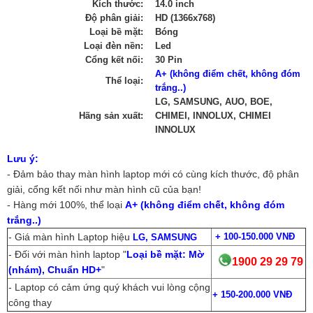
Kích thước:
14.0 inch
Độ phân giải:
HD (1366x768)
Loại bề mặt:
Bóng
Loại đèn nền:
Led
Cổng kết nối:
30 Pin
A+ (không điểm chết, không đóm
Thể loại:
trắng..)
LG, SAMSUNG, AUO, BOE,
Hãng sản xuất:
CHIMEI, INNOLUX, CHIMEI
INNOLUX
Lưu ý:
- Đảm bảo thay màn hình laptop mới có cùng kích thước, độ phân
giải, cổng kết nối như màn hình cũ của bạn!
- Hàng mới 100%, thể loại
A+ (không điểm chết, không đóm
trắng..)
- Giá màn hình Laptop hiệu
+
100-150.000 VNĐ
LG, SAMSUNG
- Đối với màn hình laptop "
Loại bề mặt: Mờ
1900 29 29 79
(nhám), Chuẩn HD+
"
- Laptop có cảm ứng quý khách vui lòng cộng
+
150-200.000 VNĐ
công thay