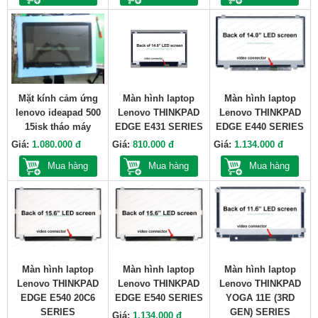
Mặt kính cảm ứng
Màn hình laptop
Màn hình laptop
lenovo ideapad 500
Lenovo THINKPAD
Lenovo THINKPAD
15isk tháo máy
EDGE E431 SERIES
EDGE E440 SERIES
Giá:
1.080.000 đ
Giá:
810.000 đ
Giá:
1.134.000 đ
Mua hàng
Mua hàng
Mua hàng
Màn hình laptop
Màn hình laptop
Màn hình laptop
Lenovo THINKPAD
Lenovo THINKPAD
Lenovo THINKPAD
EDGE E540 20C6
EDGE E540 SERIES
YOGA 11E (3RD
SERIES
GEN) SERIES
Giá:
1.134.000 đ