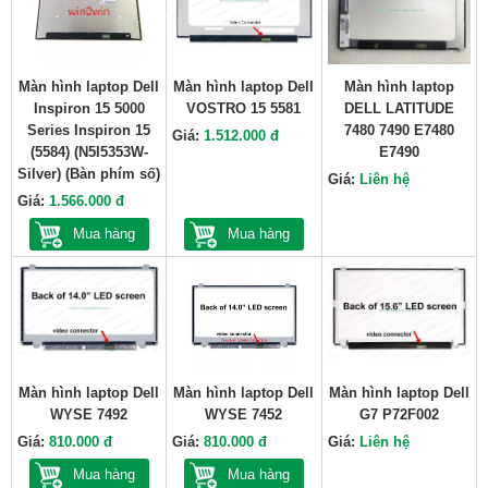
Màn hình laptop Dell
Màn hình laptop Dell
Màn hình laptop
Inspiron 15 5000
VOSTRO 15 5581
DELL LATITUDE
Series Inspiron 15
7480 7490 E7480
Giá:
1.512.000 đ
(5584) (N5I5353W-
E7490
Silver) (Bàn phím số)
Giá:
Liên hệ
Giá:
1.566.000 đ
Mua hàng
Mua hàng
Màn hình laptop Dell
Màn hình laptop Dell
Màn hình laptop Dell
WYSE 7492
WYSE 7452
G7 P72F002
Giá:
810.000 đ
Giá:
810.000 đ
Giá:
Liên hệ
Mua hàng
Mua hàng