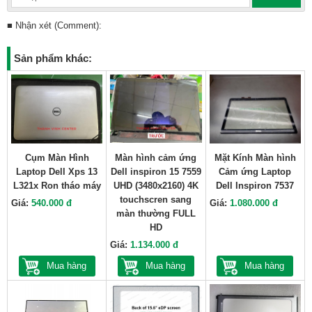
■ Nhận xét (Comment):
Sản phẩm khác:
Cụm Màn Hình
Màn hình cảm ứng
Mặt Kính Màn hình
Laptop Dell Xps 13
Dell inspiron 15 7559
Cảm ứng Laptop
L321x Ron tháo máy
UHD (3480x2160) 4K
Dell Inspiron 7537
touchscren sang
Giá:
540.000 đ
Giá:
1.080.000 đ
màn thường FULL
HD
Giá:
1.134.000 đ
Mua hàng
Mua hàng
Mua hàng