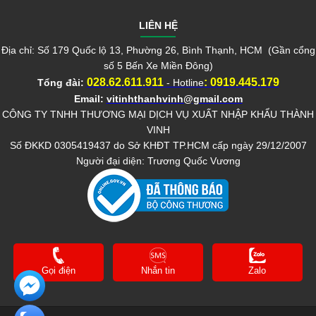
LIÊN HỆ
Địa chỉ: Số 179 Quốc lộ 13, Phường 26, Bình Thạnh, HCM (Gần cổng
số 5 Bến Xe Miền Đông)
028.62.611.911
:
0919.445.179
Tổng đài:
- Hotline
Email:
vitinhthanhvinh@gmail.com
CÔNG TY TNHH THƯƠNG MẠI DỊCH VỤ XUẤT NHẬP KHẨU THÀNH
VINH
Số ĐKKD 0305419437 do Sở KHĐT TP.HCM cấp ngày 29/12/2007
Người đại diện: Trương Quốc Vương
Gọi điện
Nhắn tin
Zalo