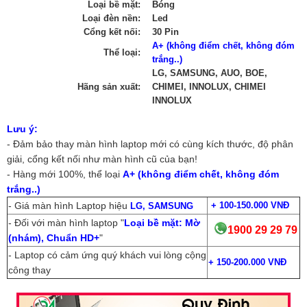
Loại bề mặt:
Bóng
Loại đèn nền:
Led
Cổng kết nối:
30 Pin
A+ (không điểm chết, không đóm
Thể loại:
trắng..)
LG, SAMSUNG, AUO, BOE,
Hãng sản xuất:
CHIMEI, INNOLUX, CHIMEI
INNOLUX
Lưu ý:
- Đảm bảo thay màn hình laptop mới có cùng kích thước, độ phân
giải, cổng kết nối như màn hình cũ của bạn!
- Hàng mới 100%, thể loại
A+ (không điểm chết, không đóm
trắng..)
- Giá màn hình Laptop hiệu
+
100-150.000 VNĐ
LG, SAMSUNG
- Đối với màn hình laptop "
Loại bề mặt: Mờ
1900 29 29 79
(nhám), Chuẩn HD+
"
- Laptop có cảm ứng quý khách vui lòng cộng
+
150-200.000 VNĐ
công thay