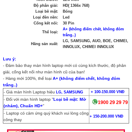
Độ phân giải:
HD( 1366x 768)
Loại bề mặt:
Bóng
Loại đèn nền:
Led
Cổng kết nối:
30 Pin
A+ (không điểm chết, không đóm
Thể loại:
trắng..)
LG, SAMSUNG, AUO, BOE, CHIMEI,
Hãng sản xuất:
INNOLUX, CHIMEI INNOLUX
Lưu ý:
- Đảm bảo thay màn hình laptop mới có cùng kích thước, độ phân
giải, cổng kết nối như màn hình cũ của bạn!
- Hàng mới 100%, thể loại
A+ (không điểm chết, không đóm
trắng..)
- Giá màn hình Laptop hiệu
+
100-150.000 VNĐ
LG, SAMSUNG
- Đối với màn hình laptop "
Loại bề mặt: Mờ
1900 29 29 79
(nhám), Chuẩn HD+
"
- Laptop có cảm ứng quý khách vui lòng cộng
+
150-200.000 VNĐ
công thay