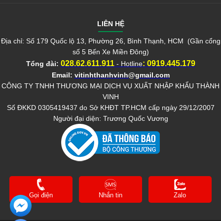
LIÊN HỆ
Địa chỉ: Số 179 Quốc lộ 13, Phường 26, Bình Thạnh, HCM (Gần cổng
số 5 Bến Xe Miền Đông)
028.62.611.911
:
0919.445.179
Tổng đài:
- Hotline
Email:
vitinhthanhvinh@gmail.com
CÔNG TY TNHH THƯƠNG MẠI DỊCH VỤ XUẤT NHẬP KHẨU THÀNH
VINH
Số ĐKKD 0305419437 do Sở KHĐT TP.HCM cấp ngày 29/12/2007
Người đại diện: Trương Quốc Vương
Gọi điện
Nhắn tin
Zalo