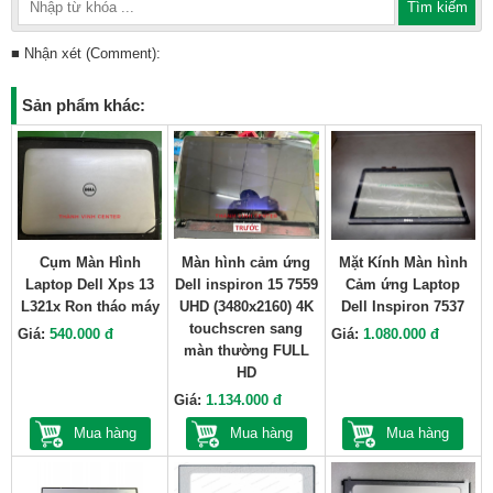
■ Nhận xét (Comment):
Sản phẩm khác:
Cụm Màn Hình
Màn hình cảm ứng
Mặt Kính Màn hình
Laptop Dell Xps 13
Dell inspiron 15 7559
Cảm ứng Laptop
L321x Ron tháo máy
UHD (3480x2160) 4K
Dell Inspiron 7537
touchscren sang
Giá:
540.000 đ
Giá:
1.080.000 đ
màn thường FULL
HD
Giá:
1.134.000 đ
Mua hàng
Mua hàng
Mua hàng