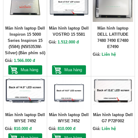
Màn hình laptop Dell
Màn hình laptop Dell
Màn hình laptop
Inspiron 15 5000
VOSTRO 15 5581
DELL LATITUDE
Series Inspiron 15
7480 7490 E7480
Giá:
1.512.000 đ
(5584) (N5I5353W-
E7490
Silver) (Bàn phím số)
Giá:
Liên hệ
Giá:
1.566.000 đ
Mua hàng
Mua hàng
Màn hình laptop Dell
Màn hình laptop Dell
Màn hình laptop Dell
WYSE 7492
WYSE 7452
G7 P72F002
Giá:
810.000 đ
Giá:
810.000 đ
Giá:
Liên hệ
Mua hàng
Mua hàng