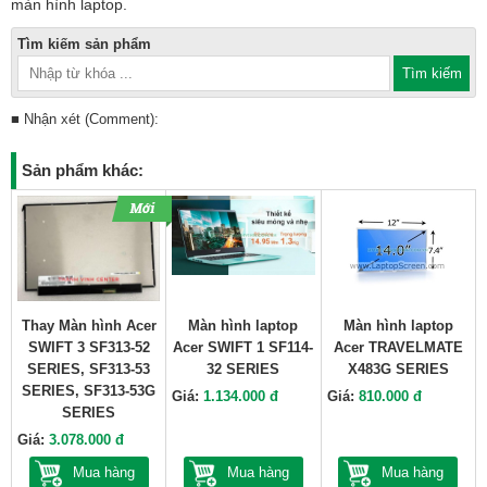
màn hình laptop.
Tìm kiếm sản phẩm
■ Nhận xét (Comment):
Sản phẩm khác:
Thay Màn hình Acer
Màn hình laptop
Màn hình laptop
SWIFT 3 SF313-52
Acer SWIFT 1 SF114-
Acer TRAVELMATE
SERIES, SF313-53
32 SERIES
X483G SERIES
SERIES, SF313-53G
Giá:
1.134.000 đ
Giá:
810.000 đ
SERIES
Giá:
3.078.000 đ
Mua hàng
Mua hàng
Mua hàng