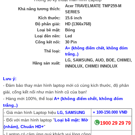
Acer
TRAVELMATE TMP259-M
Khả năng tương thích:
SERIES
Kích thước:
15.6 inch
Độ phân giải:
HD (1366x768)
Loại bề mặt:
Bóng
Loại đèn nền:
Led
Cổng kết nối:
30 Pin
A+ (không điểm chết, không đóm
Thể loại:
trắng..)
LG, SAMSUNG, AUO, BOE, CHIMEI,
Hãng sản xuất:
INNOLUX, CHIMEI INNOLUX
Lưu ý:
- Đảm bảo thay màn hình laptop mới có cùng kích thước, độ phân
giải, cổng kết nối như màn hình cũ của bạn!
- Hàng mới 100%, thể loại
A+ (không điểm chết, không đóm
trắng..)
- Giá màn hình Laptop hiệu
+
100-150.000 VNĐ
LG, SAMSUNG
- Đối với màn hình laptop "
Loại bề mặt: Mờ
1900 29 29 79
(nhám), Chuẩn HD+
"
- Laptop có cảm ứng quý khách vui lòng cộng