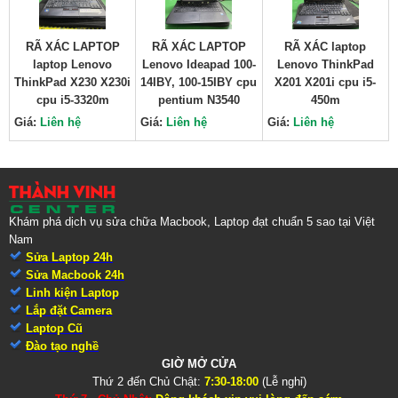
RÃ XÁC LAPTOP
RÃ XÁC LAPTOP
RÃ XÁC laptop
laptop Lenovo
Lenovo Ideapad 100-
Lenovo ThinkPad
ThinkPad X230 X230i
14IBY, 100-15IBY cpu
X201 X201i cpu i5-
cpu i5-3320m
pentium N3540
450m
Giá:
Liên hệ
Giá:
Liên hệ
Giá:
Liên hệ
Khám phá dịch vụ sửa chữa Macbook, Laptop đạt chuẩn 5 sao tại Việt
Nam
Sửa Laptop 24h
Sửa Macbook 24h
Linh kiện Laptop
Lắp đặt Camera
Laptop Cũ
Đào tạo nghề
GIỜ MỞ CỬA
Thứ 2 đến Chủ Chật:
7:30-18:00
(Lễ nghỉ)