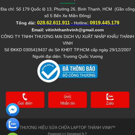
Địa chỉ: Số 179 Quốc lộ 13, Phường 26, Bình Thạnh, HCM (Gần cổng
số 5 Bến Xe Miền Đông)
028.62.611.911
:
0919.445.179
Tổng đài:
- Hotline
Email:
vitinhthanhvinh@gmail.com
CÔNG TY TNHH THƯƠNG MẠI DỊCH VỤ XUẤT NHẬP KHẨU THÀNH
VINH
Số ĐKKD 0305419437 do Sở KHĐT TP.HCM cấp ngày 29/12/2007
Người đại diện: Trương Quốc Vương
Gọi điện
Nhắn tin
Zalo
THƯƠNG HIỆU SỬA CHỮA LAPTOP THÀNH VINH™
Powered (+) Designed N.T