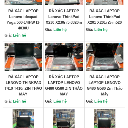
RÃ XÁC LAPTOP
RÃ XÁC LAPTOP
RÃ XÁC LAPTOP
Lenovo ideapad
Lenovo ThinkPad
Lenovo ThinkPad
Yoga 500-14IHW I3-
X230 X230i i5-3320m
X201 X201i i5-m520
4030U
Giá:
Liên hệ
Giá:
Liên hệ
Giá:
Liên hệ
RÃ XÁC LAPTOP
RÃ XÁC LAPTOP
RÃ XÁC LAPTOP
LENOVO THINKPAD
LAPTOP LENOVO
LAPTOP LENOVO
T410 T410i ZIN THÁO
G480 G580 ZIN THÁO
G480 G580 Zin Tháo
MÁY
MÁY
Máy
Giá:
Liên hệ
Giá:
Liên hệ
Giá:
Liên hệ