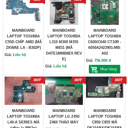
MAINBOARD
MAINBOARD
MAINBOARD
LAPTOP TOSHIBA
LAPTOP TOSHIBA
LAPTOP TOSHIBA
C55D CHÍP AMD (MÃ
L310 M300 M355
C600/C640 CT10R -
ZKWAE LA - B302P)
M831 (MÃ
6050A2423901-MB-
DATE1MMB8E0 REV
A02
Giá:
Liên hệ
E)
Giá:
756.000 đ
Giá:
Liên hệ
Mua hàng
MAINBOARD
MAINBOARD
MAINBOARD
LAPTOP TOSHIBA
LAPTOP LG Z450
LAPTOP TOSHIBA
L40-A SERIES MÃ
Z460 THÁO MÁY
C850 C855 MÃ
(vfkta-la-9862p)
DK10ABX/DK10ABX