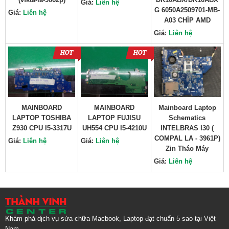
Giá:
Liên hệ
G 6050A2509701-MB-
Giá:
Liên hệ
A03 CHÍP AMD
Giá:
Liên hệ
MAINBOARD
MAINBOARD
Mainboard Laptop
LAPTOP TOSHIBA
LAPTOP FUJISU
Schematics
Z930 CPU I5-3317U
UH554 CPU I5-4210U
INTELBRAS I30 (
COMPAL LA - 3961P)
Giá:
Liên hệ
Giá:
Liên hệ
Zin Tháo Máy
Giá:
Liên hệ
Khám phá dịch vụ sửa chữa Macbook, Laptop đạt chuẩn 5 sao tại Việt
Nam