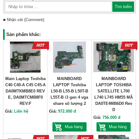
■ Nhận xét (Comment):
Sản phẩm khác:
Main Laptop Toshiba
MAINBOARD
MAINBOARD
C40 C40-A C45 C45-A
LAPTOP Toshiba
LAPTOP TOSHIBA
DA0MTKMB8E0 REV
L50-B L55-B L50T-B
SATELLITE L700
E, DA0MTCMB8F0
L55T-B i3 gen 4 vga
L740 L745 HM55 MÃ
REV:F
share số lượng 2
DA0TE4MB6D0 Rev
D
Giá:
Liên hệ
Giá:
972.000 đ
Giá:
756.000 đ
Mua hàng
Mua hàng