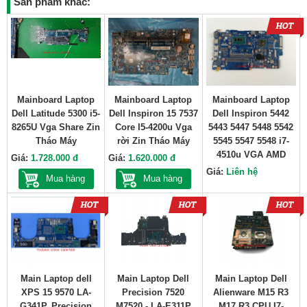
Sản phẩm khác:
Mainboard Laptop
Mainboard Laptop
Mainboard Laptop
Dell Latitude 5300 i5-
Dell Inspiron 15 7537
Dell Inspiron 5442
8265U Vga Share Zin
Core I5-4200u Vga
5443 5447 5448 5542
Tháo Máy
rời Zin Tháo Máy
5545 5547 5548 i7-
4510u VGA AMD
Giá:
1.728.000 đ
Giá:
1.620.000 đ
Giá:
Liên hệ
Mua hàng
Mua hàng
Main Laptop dell
Main Laptop Dell
Main Laptop Dell
XPS 15 9570 LA-
Precision 7520
Alienware M15 R3
G341P, Precision
M7520 - LA-E311P
M17 R3 CPU I7-