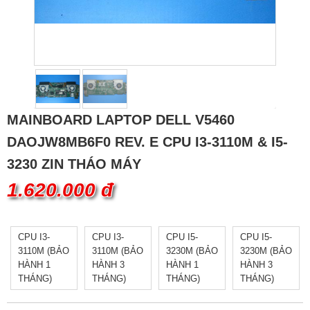
MAINBOARD LAPTOP DELL V5460
DAOJW8MB6F0 REV. E CPU I3-3110M & I5-
3230 ZIN THÁO MÁY
1.620.000 đ
CPU I3-
CPU I3-
CPU I5-
CPU I5-
3110M (BẢO
3110M (BẢO
3230M (BẢO
3230M (BẢO
HÀNH 1
HÀNH 3
HÀNH 1
HÀNH 3
THÁNG)
THÁNG)
THÁNG)
THÁNG)