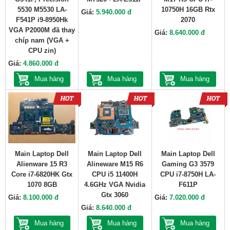
5530 M5530 LA-
10750H 16GB Rtx
Giá:
5.940.000 đ
F541P i9-8950Hk
2070
VGA P2000M đã thay
Giá:
8.640.000 đ
chíp nam (VGA +
CPU zin)
Giá:
4.860.000 đ
Mua hàng
Mua hàng
Mua hàng
Main Laptop Dell
Main Laptop Dell
Main Laptop Dell
Alienware 15 R3
Alineware M15 R6
Gaming G3 3579
Core i7-6820HK Gtx
CPU i5 11400H
CPU i7-8750H LA-
1070 8GB
4.6GHz VGA Nvidia
F611P
Gtx 3060
Giá:
8.100.000 đ
Giá:
7.020.000 đ
Giá:
8.640.000 đ
Mua hàng
Mua hàng
Mua hàng