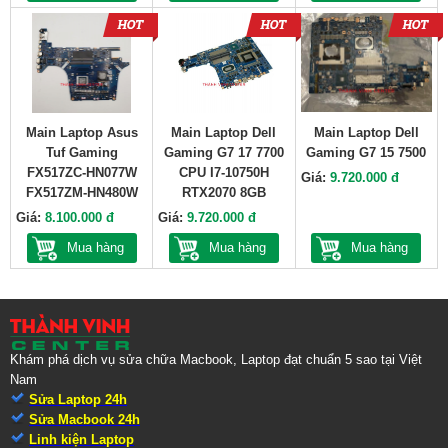
Main Laptop Asus
Main Laptop Dell
Main Laptop Dell
Tuf Gaming
Gaming G7 17 7700
Gaming G7 15 7500
FX517ZC-HN077W
CPU I7-10750H
Giá:
9.720.000 đ
FX517ZM-HN480W
RTX2070 8GB
Giá:
8.100.000 đ
Giá:
9.720.000 đ
Mua hàng
Mua hàng
Mua hàng
Khám phá dịch vụ sửa chữa Macbook, Laptop đạt chuẩn 5 sao tại Việt
Nam
Sửa Laptop 24h
Sửa Macbook 24h
Linh kiện Laptop