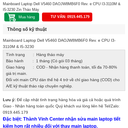
Mainboard Laptop Dell V5460 DAOJW8MB6F0 Rev. e CPU I3-3110M &
I5-3230 Zin Tháo Máy
TƯ VẤN: 0919.445.179
Thông số kỹ thuật
Mainboard Laptop Dell V5460 DAOJW8MB6F0 Rev. e CPU I3-
3110M & I5-3230
Tình trạng : Hàng tháo máy
Bảo hành : 1 tháng (Có gói 03 tháng)
Giao hàng : COD - Nhận hàng thanh toán, tối đa 70-80%
giá trị main.
Đối với main CPU dán thế hệ 4 trở về chỉ giao hàng (COD) cho
A/E kỹ thuật tháo ráp chuyên nghiệp.
Lưu ý:
Để cập nhật tình trạng hàng hóa và giá cả hoặc quá trình
Giao - Nhận hàng toàn quốc Quý khách vui lòng liên hệ Tel/Zalo:
0919.445.179
Đặc biệt: Thành Vinh Center nhận sửa main laptop tiết
kiệm hơn rất nhiều đối với thay main laptop.