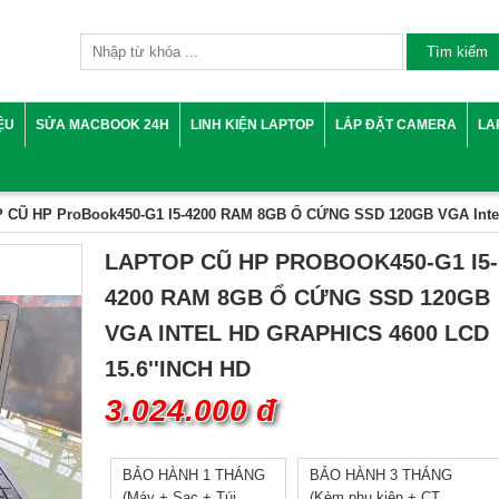
IỆU
SỬA MACBOOK 24H
LINH KIỆN LAPTOP
LẮP ĐẶT CAMERA
LA
 CŨ HP ProBook450-G1 I5-4200 RAM 8GB Ổ CỨNG SSD 120GB VGA Intel
LAPTOP CŨ HP PROBOOK450-G1 I5-
4200 RAM 8GB Ổ CỨNG SSD 120GB
VGA INTEL HD GRAPHICS 4600 LCD
15.6''INCH HD
3.024.000 đ
BẢO HÀNH 1 THÁNG
BẢO HÀNH 3 THÁNG
(Máy + Sạc + Túi
(Kèm phụ kiện + CT