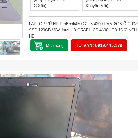
C.Sốc)
Khuyến Mãi)
LAPTOP CŨ HP ProBook450-G1 I5-4200 RAM 8GB Ổ CỨN
SSD 120GB VGA Intel HD GRAPHICS 4600 LCD 15.6''INCH
HD
TƯ VẤN: 0919.445.179