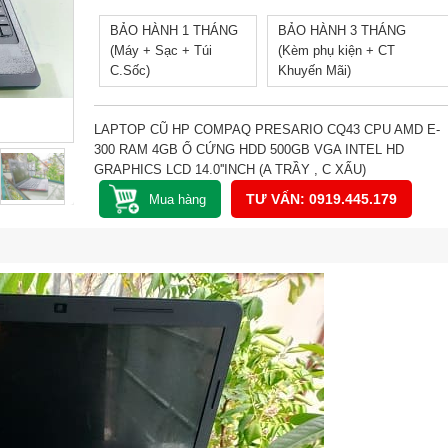
BẢO HÀNH 1 THÁNG
BẢO HÀNH 3 THÁNG
(Máy + Sạc + Túi
(Kèm phụ kiện + CT
C.Sốc)
Khuyến Mãi)
LAPTOP CŨ HP COMPAQ PRESARIO CQ43 CPU AMD E-
300 RAM 4GB Ổ CỨNG HDD 500GB VGA INTEL HD
GRAPHICS LCD 14.0''INCH (A TRẦY , C XẤU)
TƯ VẤN: 0919.445.179