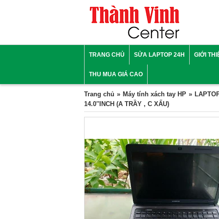
TRANG CHỦ
SỬA LAPTOP 24H
GIỚI TH
THU MUA GIÁ CAO
Trang chủ
Máy tính xách tay HP
LAPTOP
14.0''INCH (A TRẦY , C XẤU)