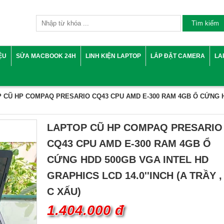
IỆU
SỬA MACBOOK 24H
LINH KIỆN LAPTOP
LẮP ĐẶT CAMERA
LA
 CŨ HP COMPAQ PRESARIO CQ43 CPU AMD E-300 RAM 4GB Ổ CỨNG H
LAPTOP CŨ HP COMPAQ PRESARIO
CQ43 CPU AMD E-300 RAM 4GB Ổ
CỨNG HDD 500GB VGA INTEL HD
GRAPHICS LCD 14.0''INCH (A TRẦY ,
C XẤU)
1.404.000 đ