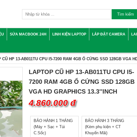
IỆU
SỬA MACBOOK 24H
LINH KIỆN LAPTOP
LẮP ĐẶT CAMERA
LA
 CŨ HP 13-AB011TU CPU I5-7200 RAM 4GB Ổ CỨNG SSD 128GB VGA HD
LAPTOP CŨ HP 13-AB011TU CPU I5-
7200 RAM 4GB Ổ CỨNG SSD 128GB
VGA HD GRAPHICS 13.3''INCH
4.860.000 đ
BẢO HÀNH 1 THÁNG
BẢO HÀNH 3 THÁNG
(Máy + Sạc + Túi
(Kèm phụ kiện + CT
C.Sốc)
Khuyến Mãi)