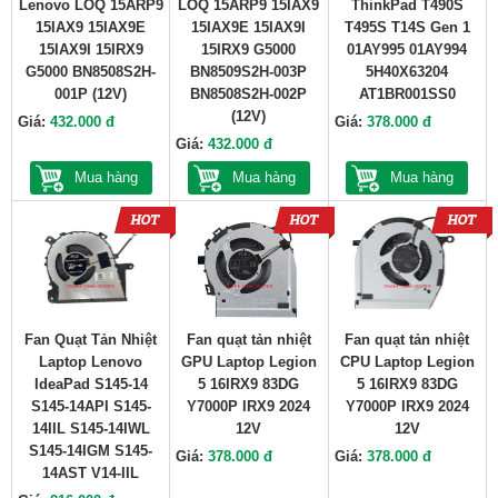
Lenovo LOQ 15ARP9
LOQ 15ARP9 15IAX9
ThinkPad T490S
15IAX9 15IAX9E
15IAX9E 15IAX9I
T495S T14S Gen 1
15IAX9I 15IRX9
15IRX9 G5000
01AY995 01AY994
G5000 BN8508S2H-
BN8509S2H-003P
5H40X63204
001P (12V)
BN8508S2H-002P
AT1BR001SS0
(12V)
Giá:
432.000 đ
Giá:
378.000 đ
Giá:
432.000 đ
Mua hàng
Mua hàng
Mua hàng
Fan Quạt Tản Nhiệt
Fan quạt tản nhiệt
Fan quạt tản nhiệt
Laptop Lenovo
GPU Laptop Legion
CPU Laptop Legion
IdeaPad S145-14
5 16IRX9 83DG
5 16IRX9 83DG
S145-14API S145-
Y7000P IRX9 2024
Y7000P IRX9 2024
14IIL S145-14IWL
12V
12V
S145-14IGM S145-
Giá:
378.000 đ
Giá:
378.000 đ
14AST V14-IIL