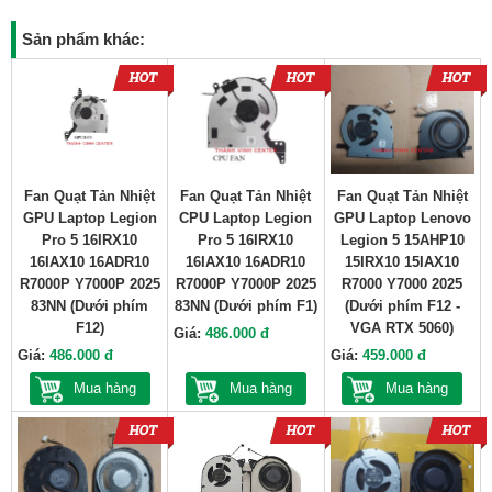
Sản phẩm khác:
Fan Quạt Tản Nhiệt
Fan Quạt Tản Nhiệt
Fan Quạt Tản Nhiệt
GPU Laptop Legion
CPU Laptop Legion
GPU Laptop Lenovo
Pro 5 16IRX10
Pro 5 16IRX10
Legion 5 15AHP10
16IAX10 16ADR10
16IAX10 16ADR10
15IRX10 15IAX10
R7000P Y7000P 2025
R7000P Y7000P 2025
R7000 Y7000 2025
83NN (Dưới phím
83NN (Dưới phím F1)
(Dưới phím F12 -
F12)
VGA RTX 5060)
Giá:
486.000 đ
Giá:
486.000 đ
Giá:
459.000 đ
Mua hàng
Mua hàng
Mua hàng