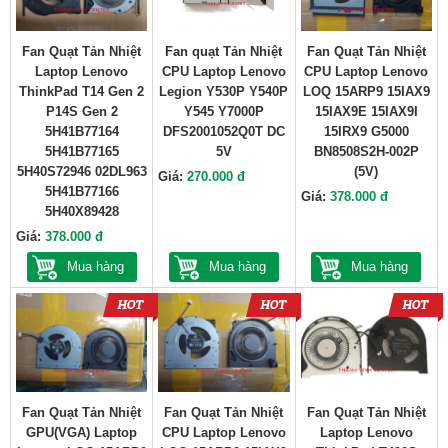
Fan Quạt Tản Nhiệt
Fan quạt Tản Nhiệt
Fan Quạt Tản Nhiệt
Laptop Lenovo
CPU Laptop Lenovo
CPU Laptop Lenovo
ThinkPad T14 Gen 2
Legion Y530P Y540P
LOQ 15ARP9 15IAX9
P14S Gen 2
Y545 Y7000P
15IAX9E 15IAX9I
5H41B77164
DFS2001052Q0T DC
15IRX9 G5000
5H41B77165
5V
BN8508S2H-002P
5H40S72946 02DL963
(5V)
Giá:
270.000 đ
5H41B77166
Giá:
378.000 đ
5H40X89428
Giá:
378.000 đ
Mua hàng
Mua hàng
Mua hàng
Fan Quạt Tản Nhiệt
Fan Quạt Tản Nhiệt
Fan Quạt Tản Nhiệt
GPU(VGA) Laptop
CPU Laptop Lenovo
Laptop Lenovo