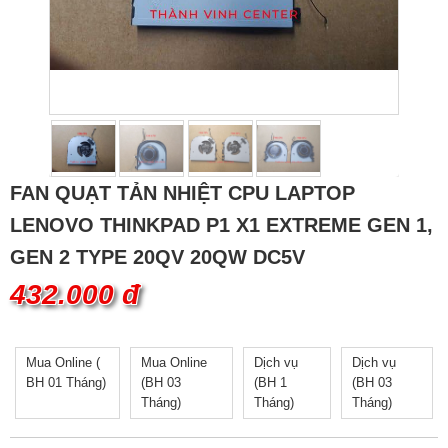
FAN QUẠT TẢN NHIỆT CPU LAPTOP
LENOVO THINKPAD P1 X1 EXTREME GEN 1,
GEN 2 TYPE 20QV 20QW DC5V
432.000 đ
Mua Online (
Mua Online
Dịch vụ
Dịch vụ
BH 01 Tháng)
(BH 03
(BH 1
(BH 03
Tháng)
Tháng)
Tháng)