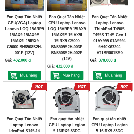
Fan Quạt Tản Nhiệt
Fan Quạt Tản Nhiệt
Fan Quạt Tản Nhiệt
GPU(VGA) Laptop
CPU Laptop Lenovo
Laptop Lenovo
Lenovo LOQ 15ARP9
LOQ 15ARP9 15IAX9
ThinkPad T490S
15IAX9 15IAX9E
15IAX9E 15IAX9I
T495S T14S Gen 1
15IAX9I 15IRX9
15IRX9 G5000
01AY995 01AY994
G5000 BN8508S2H-
BN8509S2H-003P
5H40X63204
001P (12V)
BN8508S2H-002P
AT1BR001SS0
(12V)
Giá:
432.000 đ
Giá:
378.000 đ
Giá:
432.000 đ
Mua hàng
Mua hàng
Mua hàng
Fan Quạt Tản Nhiệt
Fan quạt tản nhiệt
Fan quạt tản nhiệt
Laptop Lenovo
GPU Laptop Legion
CPU Laptop Legion
IdeaPad S145-14
5 16IRX9 83DG
5 16IRX9 83DG