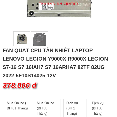
FAN QUẠT CPU TẢN NHIỆT LAPTOP
LENOVO LEGION Y9000X R9000X LEGION
S7-16 S7 16IAH7 S7 16ARHA7 82TF 82UG
2022 5F10S14025 12V
378.000 đ
Mua Online (
Mua Online
Dịch vụ
Dịch vụ
BH 01 Tháng)
(BH 03
(BH 1
(BH 03
Tháng)
Tháng)
Tháng)