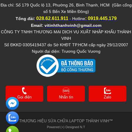
Địa chỉ: Số 179 Quốc lộ 13, Phường 26, Bình Thạnh, HCM (Gần cổng
số 5 Bến Xe Miền Đông)
028.62.611.911
:
0919.445.179
Tổng đài:
- Hotline
Email:
vitinhthanhvinh@gmail.com
CÔNG TY TNHH THƯƠNG MẠI DỊCH VỤ XUẤT NHẬP KHẨU THÀNH
VINH
Số ĐKKD 0305419437 do Sở KHĐT TP.HCM cấp ngày 29/12/2007
Người đại diện: Trương Quốc Vương
Gọi điện
Nhắn tin
Zalo
THƯƠNG HIỆU SỬA CHỮA LAPTOP THÀNH VINH™
Powered (+) Designed N.T