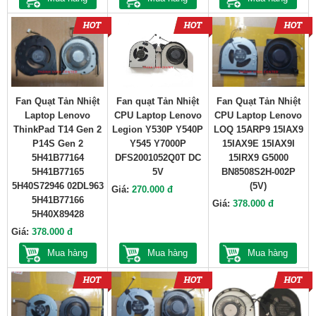
Fan Quạt Tản Nhiệt
Fan quạt Tản Nhiệt
Fan Quạt Tản Nhiệt
Laptop Lenovo
CPU Laptop Lenovo
CPU Laptop Lenovo
ThinkPad T14 Gen 2
Legion Y530P Y540P
LOQ 15ARP9 15IAX9
P14S Gen 2
Y545 Y7000P
15IAX9E 15IAX9I
5H41B77164
DFS2001052Q0T DC
15IRX9 G5000
5H41B77165
5V
BN8508S2H-002P
5H40S72946 02DL963
(5V)
Giá:
270.000 đ
5H41B77166
Giá:
378.000 đ
5H40X89428
Giá:
378.000 đ
Mua hàng
Mua hàng
Mua hàng