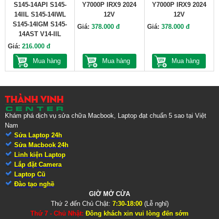
S145-14API S145-
Y7000P IRX9 2024
Y7000P IRX9 2024
14IIL S145-14IWL
12V
12V
S145-14IGM S145-
Giá:
378.000 đ
Giá:
378.000 đ
14AST V14-IIL
Giá:
216.000 đ
Mua hàng
Mua hàng
Mua hàng
Khám phá dịch vụ sửa chữa Macbook, Laptop đạt chuẩn 5 sao tại Việt
Nam
Sửa Laptop 24h
Sửa Macbook 24h
Linh kiện Laptop
Lắp đặt Camera
Laptop Cũ
Đào tạo nghề
GIỜ MỞ CỬA
Thứ 2 đến Chủ Chật:
7:30-18:00
(Lễ nghỉ)
Thứ 7 - Chủ Nhật:
Đông khách xin vui lòng đến sớm