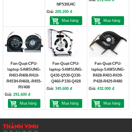
NP530U4C
Giá:
205.200 đ
Mua hàng
Mua hàng
Fan-Quạt-CPU-
Fan-Quạt-CPU-
Fan-Quạt-CPU-
laptop-SAMSUNG-
laptop-SAMSUNG-
laptop-SAMSUNG-
R403-R408-R410-
Q430-Q530-Q330-
R428-R403-R439-
R453H-R460L-R455-
Q460-P330-Q428
P428-R429-R480
RV408
Giá:
345.600 đ
Giá:
432.000 đ
Giá:
291.600 đ
Mua hàng
Mua hàng
Mua hàng