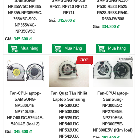
SAMSUNG-
SAMSUNG-RF510-
SAMSUNG-R530-
NP355V5C-NP365-
RF511-RF710-RF712-
P530-R523-R525-
NP355-NP365E5C-
RF711
R528-R538-R540-
355V5C-S02-
R580-RV508
Giá:
345.600 đ
NP355V4C-
Giá:
334.800 đ
NP350V5C
Giá:
345.600 đ
Mua hàng
Mua hàng
Mua hàng
Fan-CPU-laptop-
Fan Quạt Tản Nhiệt
Fan-CPU-laptop-
SAMSUNG-
Laptop Samsung
SamSung-
NP530U4E-
NP530U3C
NP300E5C-
NP740U3E-
NP530U3B
NP270E5E-
NP740U3C-535U4E-
NP535U3C
NP270E5V-
540U4E (loại 2)
NP540U3C
NP300E5E-
NP532U3C
NP300E5V (Kim loại)
Giá:
345.600 đ
NP542U3X
Giá:
291.600 đ