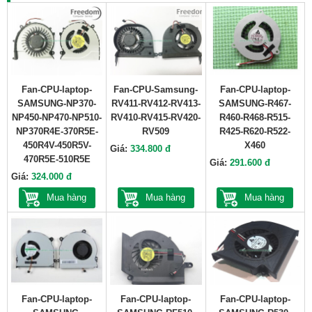
Fan-CPU-laptop-
Fan-CPU-Samsung-
Fan-CPU-laptop-
SAMSUNG-NP370-
RV411-RV412-RV413-
SAMSUNG-R467-
NP450-NP470-NP510-
RV410-RV415-RV420-
R460-R468-R515-
NP370R4E-370R5E-
RV509
R425-R620-R522-
450R4V-450R5V-
X460
Giá:
334.800 đ
470R5E-510R5E
Giá:
291.600 đ
Giá:
324.000 đ
Mua hàng
Mua hàng
Mua hàng
Fan-CPU-laptop-
Fan-CPU-laptop-
Fan-CPU-laptop-