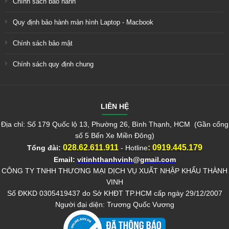
Chính sách bảo hành
Quy định bảo hành màn hình Laptop - Macbook
Chính sách bảo mật
Chính sách quy định chung
LIÊN HỆ
Địa chỉ: Số 179 Quốc lộ 13, Phường 26, Bình Thạnh, HCM (Gần cổng
số 5 Bến Xe Miền Đông)
028.62.611.911
:
0919.445.179
Tổng đài:
- Hotline
Email:
vitinhthanhvinh@gmail.com
CÔNG TY TNHH THƯƠNG MẠI DỊCH VỤ XUẤT NHẬP KHẨU THÀNH
VINH
Số ĐKKD 0305419437 do Sở KHĐT TP.HCM cấp ngày 29/12/2007
Người đại diện: Trương Quốc Vương