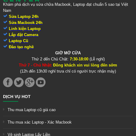
Khám phá dịch vụ sửa chữa Macbook, Laptop đạt chuẩn 5 sao tại Việt
Nam
Sửa Laptop 24h
Sửa Macbook 24h
Linh kiện Laptop
Lắp đặt Camera
Laptop Cũ
Đào tạo nghề
GIỜ MỞ CỬA
Thứ 2 đến Chủ Chật:
7:30-18:00
(Lễ nghỉ)
Thứ 7 - Chủ Nhật:
Đông khách xin vui lòng đến sớm
(12h đến 13h30 nghỉ trưa chỉ có người trực nhận máy)
DỊCH VỤ HOT
Thu mua Laptop cũ giá cao
Thu mua xác Laptop - Xác Macbook
Vệ sinh Laptop Lấy Liền