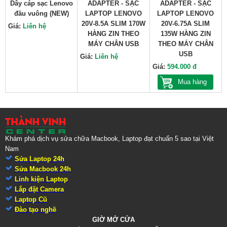
Dây cáp sạc Lenovo
ADAPTER - SẠC
ADAPTER - SẠC
đầu vuông (NEW)
LAPTOP LENOVO
LAPTOP LENOVO
20V-8.5A SLIM 170W
20V-6.75A SLIM
Giá:
Liên hệ
HÀNG ZIN THEO
135W HÀNG ZIN
MÁY CHÂN USB
THEO MÁY CHÂN
USB
Giá:
Liên hệ
Giá:
594.000 đ
Mua hàng
Khám phá dịch vụ sửa chữa Macbook, Laptop đạt chuẩn 5 sao tại Việt
Nam
Sửa Laptop 24h
Sửa Macbook 24h
Linh kiện Laptop
Lắp đặt Camera
Laptop Cũ
Đào tạo nghề
GIỜ MỞ CỬA