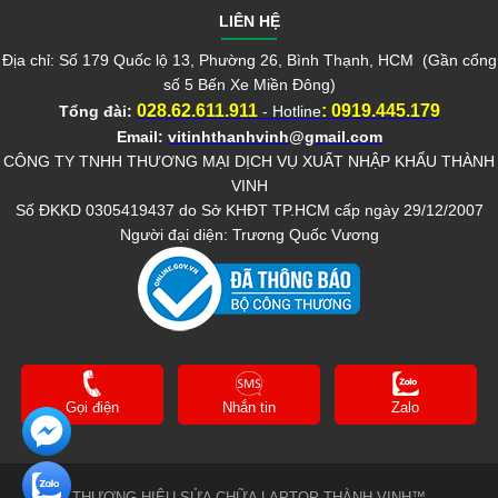
LIÊN HỆ
Địa chỉ: Số 179 Quốc lộ 13, Phường 26, Bình Thạnh, HCM (Gần cổng
số 5 Bến Xe Miền Đông)
028.62.611.911
:
0919.445.179
Tổng đài:
- Hotline
Email:
vitinhthanhvinh@gmail.com
CÔNG TY TNHH THƯƠNG MẠI DỊCH VỤ XUẤT NHẬP KHẨU THÀNH
VINH
Số ĐKKD 0305419437 do Sở KHĐT TP.HCM cấp ngày 29/12/2007
Người đại diện: Trương Quốc Vương
Gọi điện
Nhắn tin
Zalo
THƯƠNG HIỆU SỬA CHỮA LAPTOP THÀNH VINH™