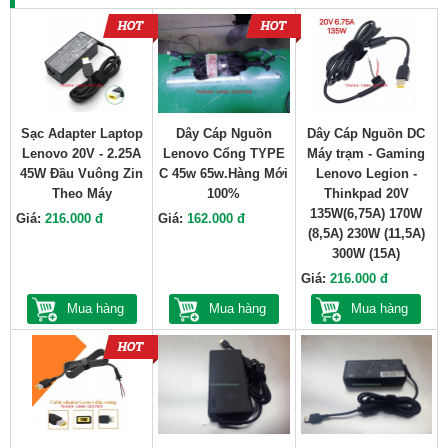
Sạc Adapter Laptop
Dây Cáp Nguồn
Dây Cáp Nguồn DC
Lenovo 20V - 2.25A
Lenovo Cổng TYPE
Máy trạm - Gaming
45W Đầu Vuông Zin
C 45w 65w.Hàng Mới
Lenovo Legion -
Theo Máy
100%
Thinkpad 20V
135W(6,75A) 170W
Giá:
216.000 đ
Giá:
162.000 đ
(8,5A) 230W (11,5A)
300W (15A)
Giá:
216.000 đ
Mua hàng
Mua hàng
Mua hàng