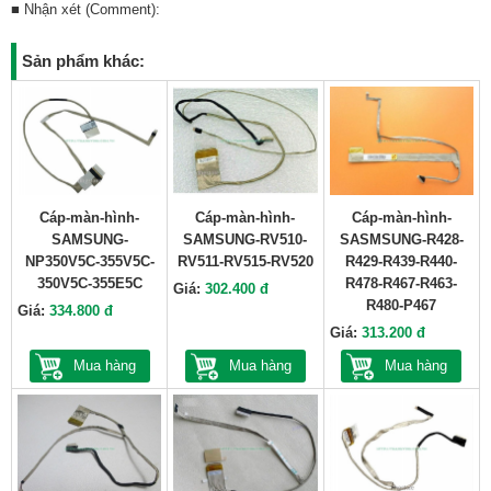
■ Nhận xét (Comment):
Sản phẩm khác:
Cáp-màn-hình-
Cáp-màn-hình-
Cáp-màn-hình-
SAMSUNG-
SAMSUNG-RV510-
SASMSUNG-R428-
NP350V5C-355V5C-
RV511-RV515-RV520
R429-R439-R440-
350V5C-355E5C
R478-R467-R463-
Giá:
302.400 đ
R480-P467
Giá:
334.800 đ
Giá:
313.200 đ
Mua hàng
Mua hàng
Mua hàng