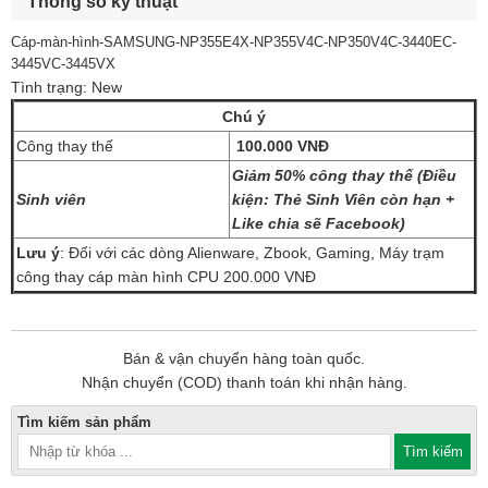
Thông số kỹ thuật
Cáp-màn-hình-SAMSUNG-NP355E4X-NP355V4C-NP350V4C-3440EC-
3445VC-3445VX
Tình trạng: New
Chú ý
Công thay thế
100.000 VNĐ
Giảm 50% công thay thế (Điều
Sinh viên
kiện: Thẻ Sinh Viên còn hạn +
Like chia sẽ Facebook)
Lưu ý
: Đối với các dòng Alienware, Zbook, Gaming, Máy trạm
công thay cáp màn hình CPU 200.000 VNĐ
Bán & vận chuyển hàng toàn quốc.
Nhận chuyển (COD) thanh toán khi nhận hàng.
Tìm kiếm sản phẩm