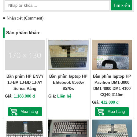
■ Nhận xét (Comment):
Sản phẩm khác:
Bàn phím HP ENVY
Bàn phím laptop HP
Bàn phím laptop HP
13-BA 13-BD 13-AY
Elitebook 8560w
Pavilion DM1-3000
Series Vàng
8570w
DM1-4000 DM1-4100
CQ40 3115m
Giá:
1.188.000 đ
Giá:
Liên hệ
Giá:
432.000 đ
Mua hàng
Mua hàng