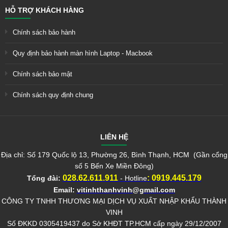
HỖ TRỢ KHÁCH HÀNG
Chính sách bảo hành
Quy định bảo hành màn hình Laptop - Macbook
Chính sách bảo mật
Chính sách quy định chung
LIÊN HỆ
Địa chỉ: Số 179 Quốc lộ 13, Phường 26, Bình Thạnh, HCM (Gần cổng
số 5 Bến Xe Miền Đông)
028.62.611.911
:
0919.445.179
Tổng đài:
- Hotline
Email:
vitinhthanhvinh@gmail.com
CÔNG TY TNHH THƯƠNG MẠI DỊCH VỤ XUẤT NHẬP KHẨU THÀNH
VINH
Số ĐKKD 0305419437 do Sở KHĐT TP.HCM cấp ngày 29/12/2007