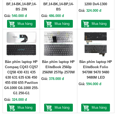
BF,14-BK,14-BP,14-
BF,14-BK,14-BP,14-
1200 Dv4-1300
BS ZIN
BS
Giá:
324.000 đ
Giá:
540.000 đ
Giá:
486.000 đ
Mua hàng
Mua hàng
Mua hàng
Bàn phím laptop HP
Bàn phím laptop HP
Bàn phím laptop HP
Compaq CQ43 CQ57
EliteBook 2560p
EliteBook Folio
CQ58 430 431 435
2560W 2570p 2570W
9470M 9470 9480
630 631 635 636 450
9480M LED
Giá:
378.000 đ
455 650 655 Pavilion
Giá:
594.000 đ
G4-1000 G6-1000 255-
G1 250-G1
Giá:
324.000 đ
Mua hàng
Mua hàng
Mua hàng