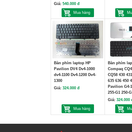
Giá:
540.000 đ
Mua hàng
Mu
Bàn phím laptop HP
Bàn phím la
Pavilion DV4 Dv4-1000
Compaq CQ4
dv4-1100 Dv4-1200 Dv4-
CQ58 430 431
1300
635 636 450 
Pavilion G4-
Giá:
324.000 đ
255-G1 250-G
Giá:
324.000 
Mua hàng
Mu