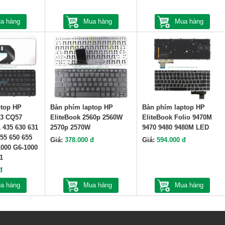
a hàng
Mua hàng
Mua hàng
ptop HP
Bàn phím laptop HP
Bàn phím laptop HP
3 CQ57
EliteBook 2560p 2560W
EliteBook Folio 9470M
 435 630 631
2570p 2570W
9470 9480 9480M LED
455 650 655
Giá:
378.000 đ
Giá:
594.000 đ
1000 G6-1000
1
đ
a hàng
Mua hàng
Mua hàng