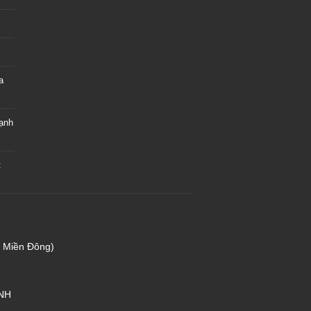
a
hạnh
t
e Miền Đông)
NH