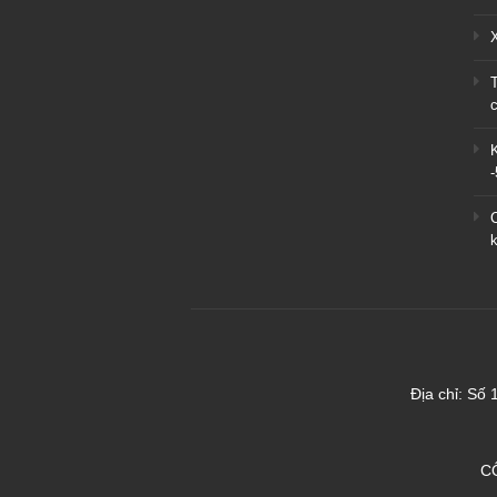
X
c
Địa chỉ: Số
C