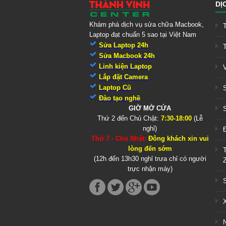
DỊ
Khám phá dịch vụ sửa chữa Macbook,
Laptop đạt chuẩn 5 sao tại Việt Nam
Sửa Laptop 24h
Sửa Macbook 24h
Linh kiện Laptop
Lắp đặt Camera
Laptop Cũ
Đào tạo nghề
GIỜ MỞ CỬA
Thứ 2 đến Chủ Chật:
7:30-18:00
(Lễ
nghỉ)
Thứ 7 - Chủ Nhật:
Đông khách xin vui
lòng đến sớm
(12h đến 13h30 nghỉ trưa chỉ có người
trực nhận máy)