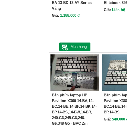
BA 13-BD 13-AY Series
Elitebook 85
Vàng
Giá:
Liên hệ
Giá:
1.188.000 đ
Mua hàng
Bàn phím laptop HP
Bàn phím la
Pavilion X360 14-BA,14-
Pavilion X36
BC,14-BE,14-BF,14-BK,14-
BC,14-BE,14-
BP,14-BS,14-BW,14-BR,
BP,14-BS
240-G6,245-G6,246-
Giá:
540.000 
G6,348-G5 - BẠC Zin