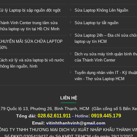
ử lý Laptop bị sập nguồn đột ngột
Sửa Laptop Không Lên Nguồn
Thành Vinh Center trung tâm sửa
Sửa Laptop tự tắt nguồn
hữa laptop uy tín tại Hồ Chí Minh
Sửa Laptop 24h – Địa chỉ sửa chữ
KHUYẾN MÃI SỬA CHỮA LAPTOP
laptop uy tín HCM
-50%
Dịch vụ sửa máy tính quận bình t
Cách xử lý và sửa laptop bị vô nước
của Thành Vinh Center
không lên nguồn, hình
Tuyển dụng nhân viên IT - Kỹ thuậ
viên - Thợ sửa Laptop HCM
LIÊN HỆ
 179 Quốc lộ 13, Phường 26, Bình Thạnh, HCM (Gần cổng số 5 Bến X
028.62.611.911
:
0919.445.179
Tổng đài:
- Hotline
Email:
vitinhthanhvinh@gmail.com
ÔNG TY TNHH THƯƠNG MẠI DỊCH VỤ XUẤT NHẬP KHẨU THÀNH VI
Số ĐKKD 0305419437 do Sở KHĐT TP.HCM cấp ngày 29/12/2007