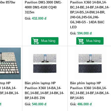
60w 8570w
Pavilion DM1-3000 DM1-
Pavilion X360 14-BA,14-
4000 DM1-4100 CQ40
BC,14-BE,14-BF,14-BK,14-
3115m
BP,14-BS,14-BW,14-BR,
240-G6,245-G6,246-
Giá:
432.000 đ
G6,348-G5 - 14DA BẠC
LED
Giá:
594.000 đ
Mua hàng
Mua hàng
ptop HP
Bàn phím laptop HP
Bàn phím laptop HP
0 14-BA,14-
Pavilion X360 14-BA,14-
Pavilion X360 14-BA,14-
BF,14-BK,14-
BC,14-BE,14-BF,14-BK,14-
BC,14-BE,14-BF,14-BK,14-
BP,14-BS ZIN
BP,14-BS
đ
Giá:
540.000 đ
Giá:
486.000 đ